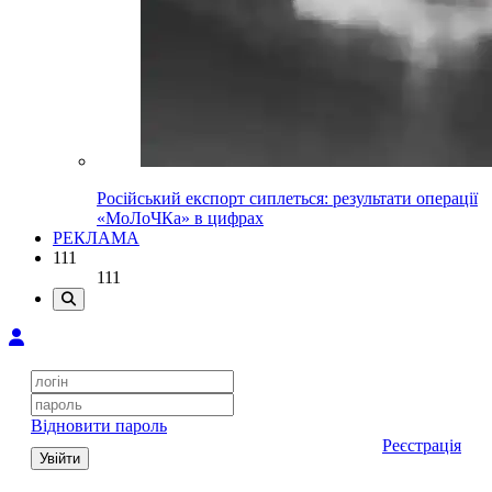
Російський експорт сиплеться: результати операції
«МоЛоЧКа» в цифрах
РЕКЛАМА
111
111
Відновити пароль
Реєстрація
Увійти