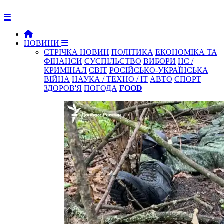
НОВИНИ
СТРІЧКА НОВИН
ПОЛІТИКА
ЕКОНОМІКА ТА
ФІНАНСИ
СУСПІЛЬСТВО
ВИБОРИ
НС /
КРИМІНАЛ
СВІТ
РОСІЙСЬКО-УКРАЇНСЬКА
ВІЙНА
НАУКА / ТЕХНО / IT
АВТО
СПОРТ
ЗДОРОВ'Я
ПОГОДА
FOOD