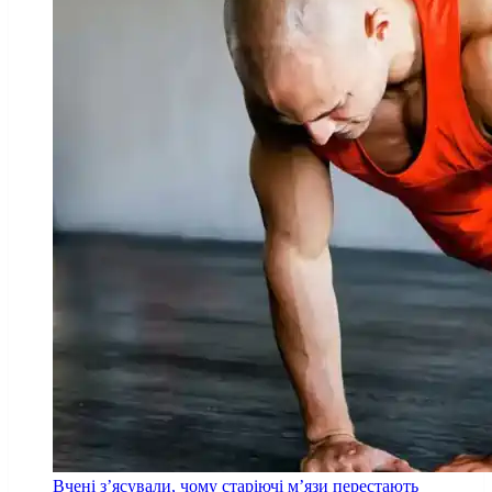
Вчені з’ясували, чому старіючі м’язи перестають