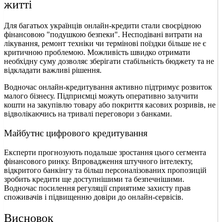
житті
Для багатьох українців онлайн-кредити стали своєрідною
фінансовою "подушкою безпеки". Несподівані витрати на
лікування, ремонт техніки чи термінові поїздки більше не є
критичною проблемою. Можливість швидко отримати
необхідну суму дозволяє зберігати стабільність бюджету та не
відкладати важливі рішення.
Водночас онлайн-кредитування активно підтримує розвиток
малого бізнесу. Підприємці можуть оперативно залучити
кошти на закупівлю товару або покриття касових розривів, не
відволікаючись на тривалі переговори з банками.
Майбутнє цифрового кредитування
Експерти прогнозують подальше зростання цього сегмента
фінансового ринку. Впровадження штучного інтелекту,
відкритого банкінгу та більш персоналізованих пропозицій
зробить кредити ще доступнішими та безпечнішими.
Водночас посилення регуляції сприятиме захисту прав
споживачів і підвищенню довіри до онлайн-сервісів.
Висновок