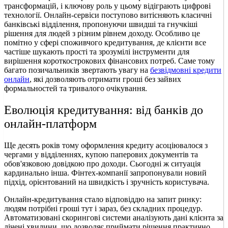
трансформацій, і ключову роль у цьому відіграють цифрові
технології. Онлайн-сервіси поступово витісняють класичні
банківські відділення, пропонуючи швидші та гнучкіші
рішення для людей з різним рівнем доходу. Особливо це
помітно у сфері споживчого кредитування, де клієнти все
частіше шукають прості та зрозумілі інструменти для
вирішення короткострокових фінансових потреб. Саме тому
багато позичальників звертають увагу на
безвідмовні кредити
онлайн
, які дозволяють отримати гроші без зайвих
формальностей та тривалого очікування.
Еволюція кредитування: від банків до
онлайн-платформ
Ще десять років тому оформлення кредиту асоціювалося з
чергами у відділеннях, купою паперових документів та
обов'язковою довідкою про доходи. Сьогодні ж ситуація
кардинально інша. Фінтех-компанії запропонували новий
підхід, орієнтований на швидкість і зручність користувача.
Онлайн-кредитування стало відповіддю на запит ринку:
людям потрібні гроші тут і зараз, без складних процедур.
Автоматизовані скорингові системи аналізують дані клієнта за
лічені хвилини, що дозволяє приймати рішення практично