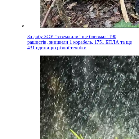
За добу ЗСУ "заземлили" ще близько 1190
рашистів, знищили 1 корабель, 1751 БПЛА та ще
431 одиницю різної техніки