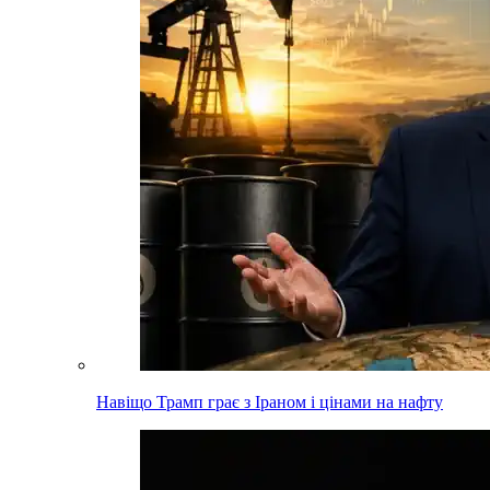
Навіщо Трамп грає з Іраном і цінами на нафту