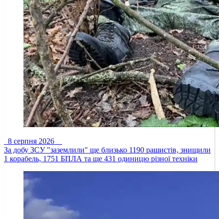
8 серпня 2026
За добу ЗСУ "заземлили" ще близько 1190 рашистів, знищили
1 корабель, 1751 БПЛА та ще 431 одиницю різної техніки