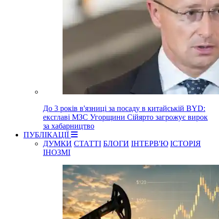
До 3 років в'язниці за посаду в китайській BYD:
ексглаві МЗС Угорщини Сійярто загрожує вирок
за хабарництво
ПУБЛІКАЦІЇ
ДУМКИ
СТАТТІ
БЛОГИ
ІНТЕРВ'Ю
ІСТОРІЯ
ІНОЗМІ