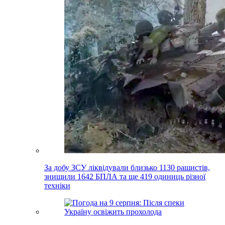
За добу ЗСУ ліквідували близько 1130 рашистів,
знищили 1642 БПЛА та ще 419 одиниць різної
техніки