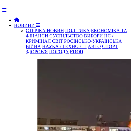
НОВИНИ
СТРІЧКА НОВИН
ПОЛІТИКА
ЕКОНОМІКА ТА
ФІНАНСИ
СУСПІЛЬСТВО
ВИБОРИ
НС /
КРИМІНАЛ
СВІТ
РОСІЙСЬКО-УКРАЇНСЬКА
ВІЙНА
НАУКА / ТЕХНО / IT
АВТО
СПОРТ
ЗДОРОВ'Я
ПОГОДА
FOOD