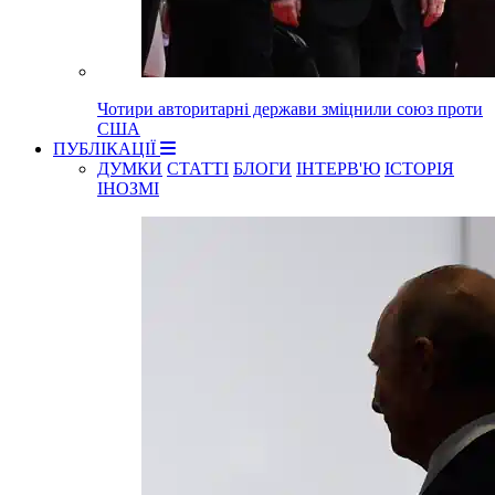
Чотири авторитарні держави зміцнили союз проти
США
ПУБЛІКАЦІЇ
ДУМКИ
СТАТТІ
БЛОГИ
ІНТЕРВ'Ю
ІСТОРІЯ
ІНОЗМІ