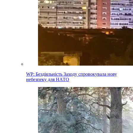
WP: Бездіяльність Заходу спровокувала нову
небезпеку для НАТО