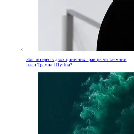
Збіг інтересів двох цинічних гравців чи таємний
план Трампа і Путіна?