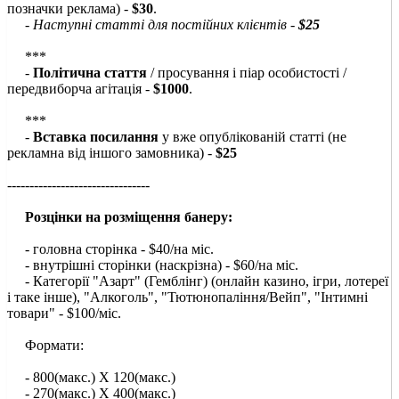
позначки реклама) -
$30
.
-
Наступні статті для постійних клієнтів -
$25
***
-
Політична стаття
/ просування і піар особистості /
передвиборча агітація -
$1000
.
***
-
Вставка посилання
у вже опублікованій статті (не
рекламна від іншого замовника) -
$25
--------------------------------
Розцінки на розміщення банеру:
- головна сторінка - $40/на міс.
- внутрішні сторінки (наскрізна) - $60/на міс.
- Категорії "Азарт" (Гемблінг) (онлайн казино, ігри, лотереї
і таке інше), "Алкоголь", "Тютюнопаління/Вейп", "Інтимні
товари" - $100/міс.
Формати:
- 800(макс.) Х 120(макс.)
- 270(макс.) Х 400(макс.)