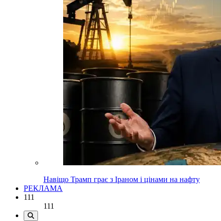
Навіщо Трамп грає з Іраном і цінами на нафту
РЕКЛАМА
111
111