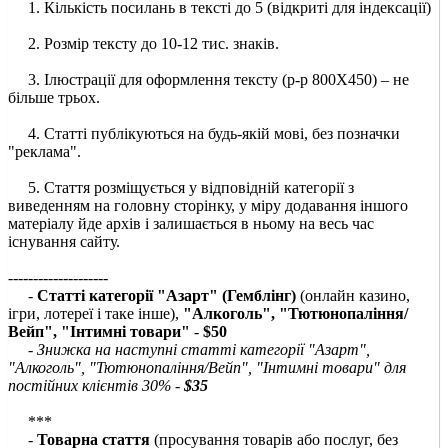
1. Кількість посилань в тексті до 5 (відкриті для індексації)
2. Розмір тексту до 10-12 тис. знаків.
3. Ілюстрації для оформлення тексту (р-р 800Х450) – не
більше трьох.
4. Статті публікуються на будь-якій мові, без позначки
"реклама".
5. Стаття розміщується у відповідній категорії з
виведенням на головну сторінку, у міру додавання іншого
матеріалу йде архів і залишається в ньому на весь час
існування сайту.
--------------------
-
Статті категорії "Азарт" (Гемблінг)
(онлайн казино,
ігри, лотереї і таке інше),
"Алкоголь", "Тютюнопаління/
Вейп", "Інтимні товари"
-
$50
-
Знижка на наступні статті категорії "Азарт",
"Алкоголь", "Тютюнопаління/Вейп", "Інтимні товари" для
постійних клієнтів 30% -
$35
***
-
Товарна стаття
(просування товарів або послуг, без