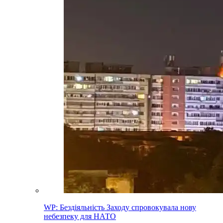
WP: Бездіяльність Заходу спровокувала нову
небезпеку для НАТО