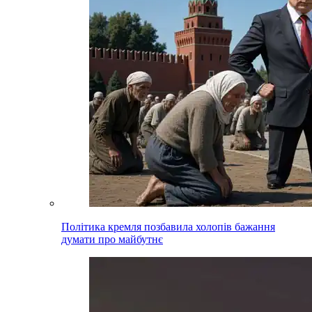
Політика кремля позбавила холопів бажання
думати про майбутнє