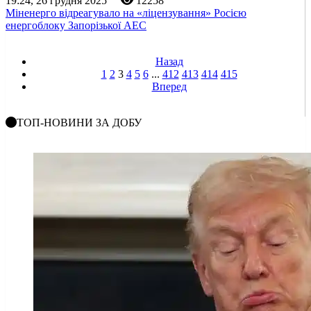
19:24, 26 грудня 2025
12258
Міненерго відреагувало на «ліцензування» Росією
енергоблоку Запорізької АЕС
Назад
1
2
3
4
5
6
...
412
413
414
415
Вперед
ТОП-НОВИНИ ЗА ДОБУ