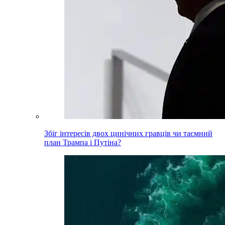
Збіг інтересів двох цинічних гравців чи таємний
план Трампа і Путіна?