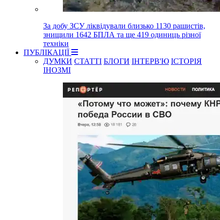
За добу ЗСУ ліквідували близько 1130 рашистів,
знищили 1642 БПЛА та ще 419 одиниць різної
техніки
ПУБЛІКАЦІЇ
ДУМКИ
СТАТТІ
БЛОГИ
ІНТЕРВ'Ю
ІСТОРІЯ
ІНОЗМІ