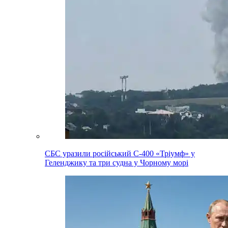
СБС уразили російський С-400 «Тріумф» у
Геленджику та три судна у Чорному морі