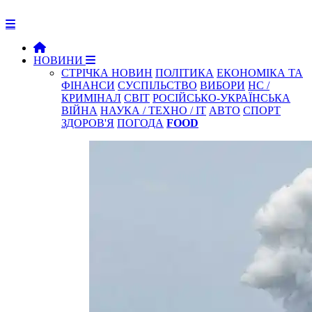
НОВИНИ
СТРІЧКА НОВИН
ПОЛІТИКА
ЕКОНОМІКА ТА
ФІНАНСИ
СУСПІЛЬСТВО
ВИБОРИ
НС /
КРИМІНАЛ
СВІТ
РОСІЙСЬКО-УКРАЇНСЬКА
ВІЙНА
НАУКА / ТЕХНО / IT
АВТО
СПОРТ
ЗДОРОВ'Я
ПОГОДА
FOOD