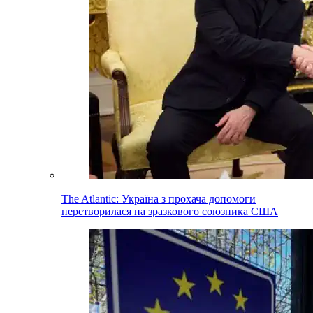
The Atlantic: Україна з прохача допомоги
перетворилася на зразкового союзника США