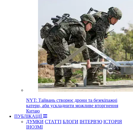
NYT: Тайвань створює дрони та безекіпажні
катери, аби ускладнити можливе вторгнення
Китаю
ПУБЛІКАЦІЇ
ДУМКИ
СТАТТІ
БЛОГИ
ІНТЕРВ'Ю
ІСТОРІЯ
ІНОЗМІ