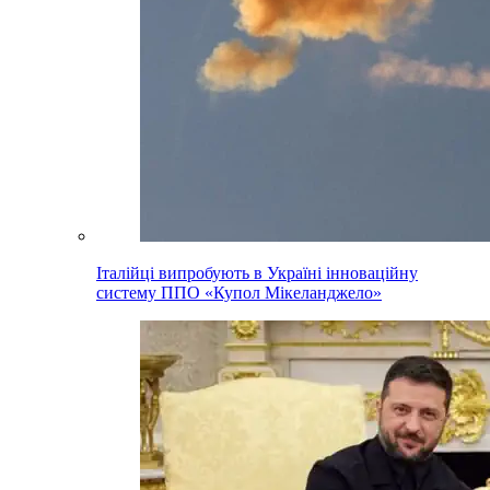
Італійці випробують в Україні інноваційну
систему ППО «Купол Мікеланджело»