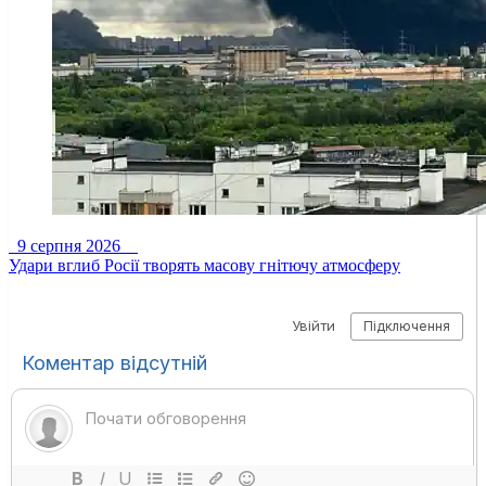
9 серпня 2026
Удари вглиб Росії творять масову гнітючу атмосферу