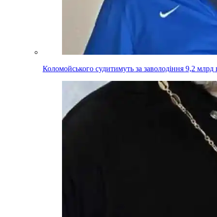
Коломойського судитимуть за заволодіння 9,2 млрд