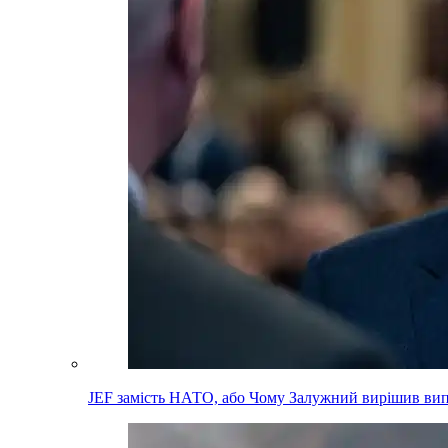
JEF замість НАТО, або Чому Залужний вирішив вип