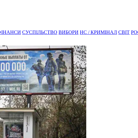
ФІНАНСИ
СУСПІЛЬСТВО
ВИБОРИ
НС / КРИМІНАЛ
СВІТ
РО