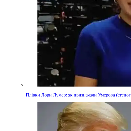
Плівки Лори Лумер: як призначали Умерова (стеног