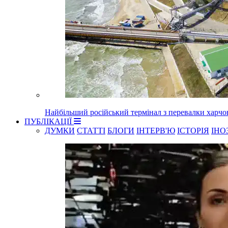
Найбільший російський термінал з перевалки харчо
ПУБЛІКАЦІЇ
ДУМКИ
СТАТТІ
БЛОГИ
ІНТЕРВ'Ю
ІСТОРІЯ
ІНО