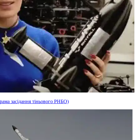
рама засідання тіньового РНБО)