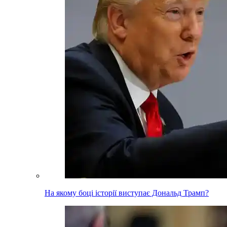
На якому боці історії виступає Дональд Трамп?