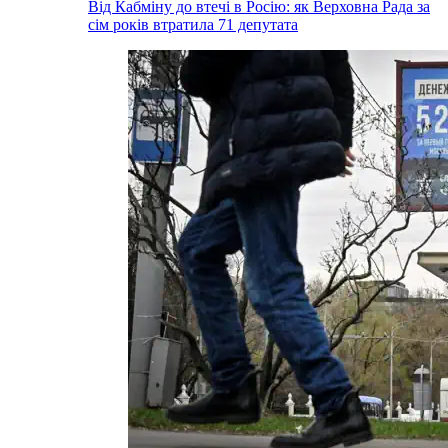
Від Кабміну до втечі в Росію: як Верховна Рада за
сім років втратила 71 депутата