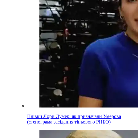
Плівки Лори Лумер: як призначали Умерова
(стенограма засідання тіньового РНБО)