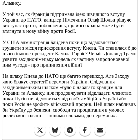
Альянсу.
У той час, як Франція підтримала ідею швидшого вступу
України до НАТО, канцлер Німеччини Олаф Шольц рішуче
виступає проти, побоюючись, що його країна може бути
втягнута в нову війну проти Росії.
У США адміністрація Байдена поки що відмовляється
зрушити з місця прискорення вступу Києва. Чи ставилася б до
цього інакше президент Камала Гарріс? Чи міг Дональд Трамп
уявити західнонімецьку модель як частину запропонованої
ним «угоди» про припинення війни?
На шляху Києва до НАТО ще багато перешкод. Але Заходу
явно бракує стратегії перемоги України. Слідування
західнонімецьким шляхом «було б набагато кращим для
України та Альянсу, ніж продовжувати відкладати членство,
поки Путін не відмовиться від своїх амбіцій в Україні або
поки Росія не зробить військовий прорив. Цей шлях наблизив
би Україну до безпеки, свободи та процвітання в умовах
російської ізоляції — іншими словами, до перемоги».