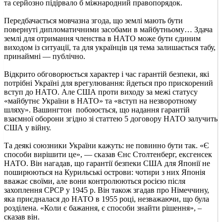
та серйозно підірвало б міжнародний правопорядок.
Передбачається мовчазна згода, що землі мають бути
повернуті дипломатичними засобами в майбутньому… Здача
землі для отримання членства в НАТО може бути єдиним
виходом із ситуації, та для українців ця тема залишається табу,
принаймні — публічно.
Відкрито обговорюється характер і час гарантій безпеки, які
потрібні Україні для врегулювання: йдеться про прискорений
вступ до НАТО. Але США проти виходу за межі статусу
«майбутнє України в НАТО» та «вступ на незворотному
шляху». Вашингтон побоюється, що надання гарантій
взаємної оборони згідно зі статтею 5 договору НАТО залучить
США у війну.
Та деякі союзники України кажуть: не повинно бути так. «Є
способи вирішити це», — сказав Єнс Столтенберг, ексгенсек
НАТО. Він нагадав, що гарантії безпеки США для Японії не
поширюються на Курильські острови: чотири з них Японія
вважає своїми, але вони контролюються росією після
захоплення СРСР у 1945 р. Він також згадав про Німеччину,
яка приєдналася до НАТО в 1955 році, незважаючи, що була
розділена. «Коли є бажання, є способи знайти рішення», –
сказав він.