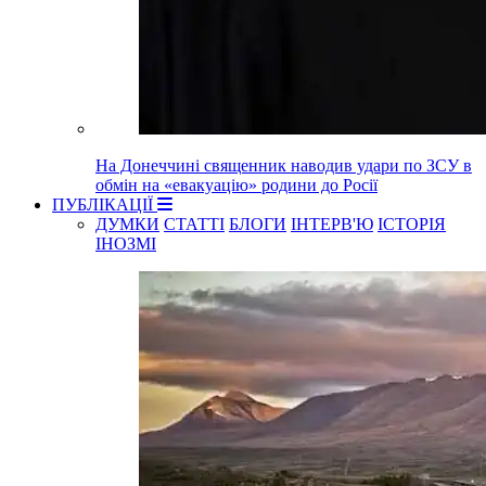
На Донеччині священник наводив удари по ЗСУ в
обмін на «евакуацію» родини до Росії
ПУБЛІКАЦІЇ
ДУМКИ
СТАТТІ
БЛОГИ
ІНТЕРВ'Ю
ІСТОРІЯ
ІНОЗМІ