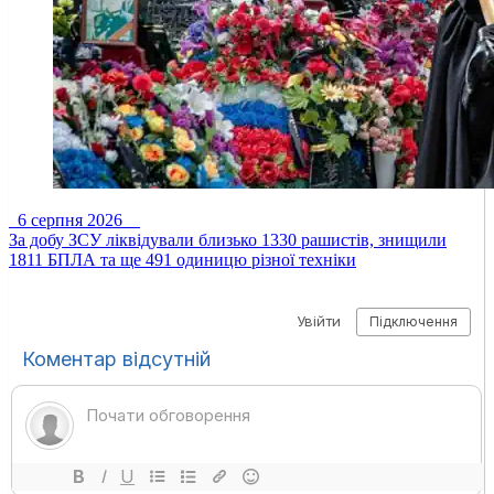
6 серпня 2026
За добу ЗСУ ліквідували близько 1330 рашистів, знищили
1811 БПЛА та ще 491 одиницю різної техніки