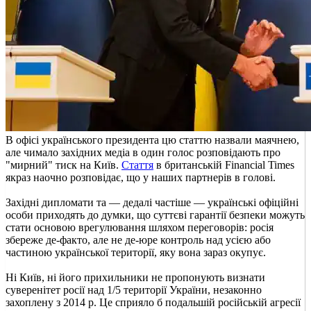
В офісі українського президента цю статтю назвали маячнею,
але чимало західних медіа в один голос розповідають про
"мирний" тиск на Київ.
Стаття
в британській Financial Times
якраз наочно розповідає, що у наших партнерів в голові.
Західні дипломати та — дедалі частіше — українські офіційні
особи приходять до думки, що суттєві гарантії безпеки можуть
стати основою врегулювання шляхом переговорів: росія
збереже де-факто, але не де-юре контроль над усією або
частиною української території, яку вона зараз окупує.
Ні Київ, ні його прихильники не пропонують визнати
суверенітет росії над 1/5 території України, незаконно
захоплену з 2014 р. Це сприяло б подальшій російській агресії