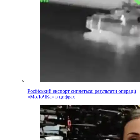
Російський експорт сиплеться: результати операції
«МоЛоЧКа» в цифрах