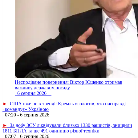
Несподіване повернення: Віктор Ющенко отримав
важливу державну посаду
6 серпня 2026
►
США вже не в тренді: Кремль оголосив, хто насправді
«командує» Україною
07:20 - 6 серпня 2026
►
За добу ЗСУ ліквідували близько 1330 рашистів, знищили
1811 БПЛА та ще 491 одиницю різної техніки
07:07 - 6 серпня 2026