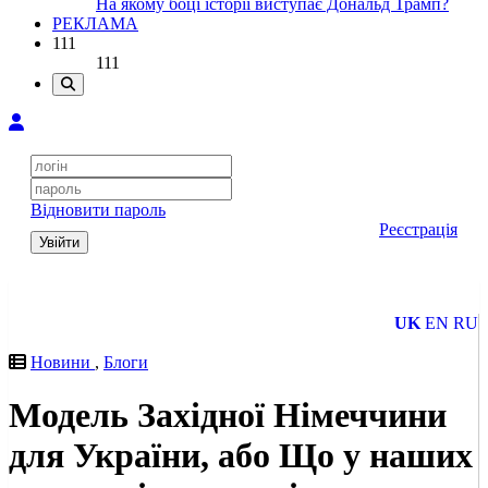
На якому боці історії виступає Дональд Трамп?
РЕКЛАМА
111
111
Відновити пароль
Реєстрація
Увійти
UK
EN
RU
Новини
,
Блоги
Модель Західної Німеччини
для України, або Що у наших