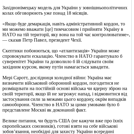
Західнонімецьку модель для України у зовнішньополітичних
колах обговорюють уже понад 18 місяців.
«Якщо буде демаркація, навіть адміністративний кордон, то
ми можемо вважати [це] тимчасовим і прийняти Україну в
НАТО на тій території, яку вона на той час контролюватиме»,
— сказав Петр Павел, президент Чехії.
Скептики побоюються, що «атлантизація» України може
спровокувати ескалацію. Членство в НАТО гарантувало б
суверенітет України та дозволило б їй слідувати своїм
західним курсом, якому путін намагається завадити.
Мері Саротт, дослідниця холодної війни: Україна має
визначити військовий оборонний кордон, погодитися не
розміщувати на постійній основі війська чи ядерну зброю на
своїй території, якщо їй не загрожує напад, і відмовитися від
застосування сили за межами цього кордону, окрім випадків
самооборони. Членство в НАТО за цими умовами було б
представлене Москві як доконаний факт.
Велике питання, чи будуть США (не кажучи вже про їхніх
європейських союзників), готові взяти на себе військові
зобов’язання, необхідні для захисту України всередині