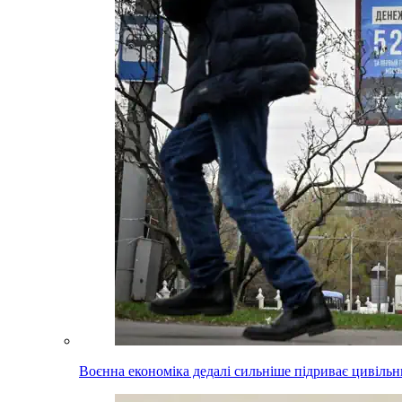
Воєнна економіка дедалі сильніше підриває цивільни