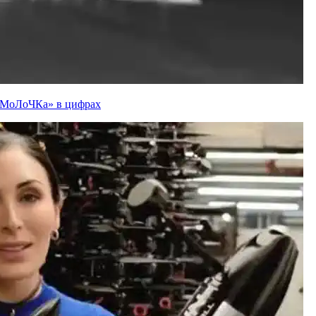
ї «МоЛоЧКа» в цифрах