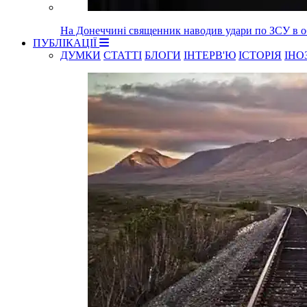
На Донеччині священник наводив удари по ЗСУ в об
ПУБЛІКАЦІЇ
ДУМКИ
СТАТТІ
БЛОГИ
ІНТЕРВ'Ю
ІСТОРІЯ
ІНО