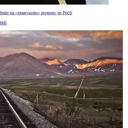
мін на «евакуацію» родини до Росії
ЗМІ