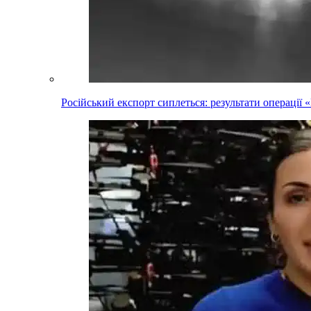
Російський експорт сиплеться: результати операці