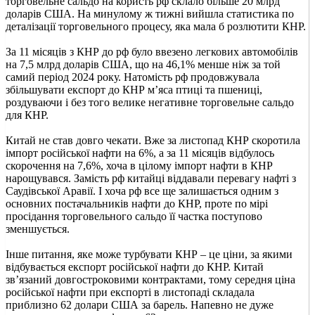
торговельне сальдо на користь рф склало більше 20 млрд
доларів США. На минулому ж тижні вийшла статистика по
деталізації торговельного процесу, яка мала б розлютити КНР.
За 11 місяців з КНР до рф було ввезено легкових автомобілів
на 7,5 млрд доларів США, що на 46,1% менше ніж за той
самий період 2024 року. Натомість рф продовжувала
збільшувати експорт до КНР м’яса птиці та пшениці,
роздуваючи і без того велике негативне торговельне сальдо
для КНР.
Китай не став довго чекати. Вже за листопад КНР скоротила
імпорт російської нафти на 6%, а за 11 місяців відбулось
скорочення на 7,6%, хоча в цілому імпорт нафти в КНР
нарощувався. Замість рф китайці віддавали перевагу нафті з
Саудівської Аравії. І хоча рф все ще залишається одним з
основних постачальників нафти до КНР, проте по мірі
просідання торговельного сальдо її частка поступово
зменшується.
Інше питання, яке може турбувати КНР – це ціни, за якими
відбувається експорт російської нафти до КНР. Китай
зв’язаний довгостроковими контрактами, тому середня ціна
російської нафти при експорті в листопаді складала
приблизно 62 долари США за барель. Напевно не дуже