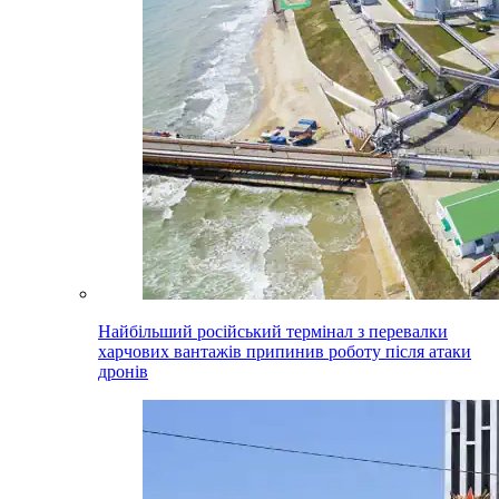
Найбільший російський термінал з перевалки
харчових вантажів припинив роботу після атаки
дронів