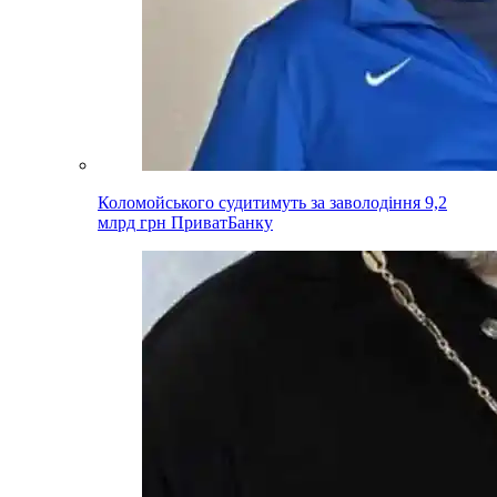
Коломойського судитимуть за заволодіння 9,2
млрд грн ПриватБанку