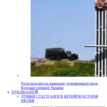
Росія розгорнула кампанію дезінформації щодо
Курської операції України
ПУБЛІКАЦІЇ
ДУМКИ
СТАТТІ
БЛОГИ
ІНТЕРВ'Ю
ІСТОРІЯ
ІНОЗМІ