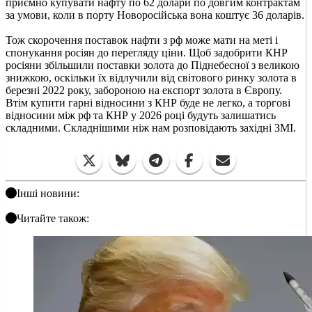
приємно купувати нафту по 62 долари по довгим контрактам
за умови, коли в порту Новоросійська вона коштує 36 доларів.
Тож скорочення поставок нафти з рф може мати на меті і
спонукання росіян до перегляду ціни. Щоб задобрити КНР
росіяни збільшили поставки золота до Піднебесної з великою
знижкою, оскільки їх відлучили від світового ринку золота в
березні 2022 року, забороною на експорт золота в Європу.
Втім купити гарні відносини з КНР буде не легко, а торгові
відносини між рф та КНР у 2026 році будуть залишатись
складними. Складнішими ніж нам розповідають західні ЗМІ.
Інші новини:
Читайте також: