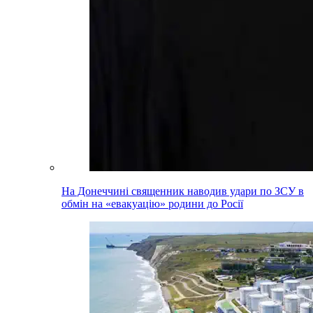
На Донеччині священник наводив удари по ЗСУ в
обмін на «евакуацію» родини до Росії