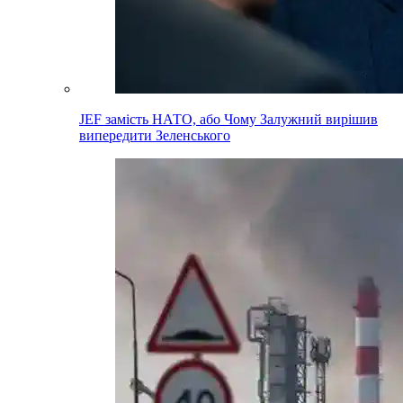
JEF замість НАТО, або Чому Залужний вирішив
випередити Зеленського