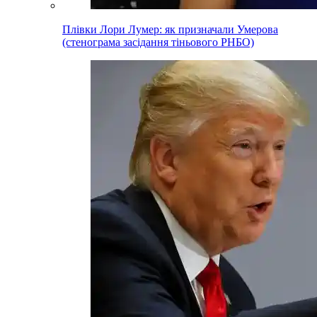
Плівки Лори Лумер: як призначали Умерова
(стенограма засідання тіньового РНБО)