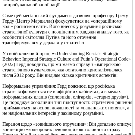
випробувань» обраної нації.
Саме цей месіанський фундамент дозволяє професору Грему
Герду (Центр Маршалла) фокусуватися на «операційному
коді» російської еліти. Його внесок у розуміння російської
стратегічної культури є неоціненним завдяки аналізу того, як
особистий світогляд Путіна та його оточення
трансформувався у державну стратегію.
У своїй ключовій праці ««Understanding Russia's Strategic
Behavior: Imperial Strategic Culture and Putin’s Operational Code»
(2022) Герд доводить, що ми маємо справу з «імперською
стратегічною культурою», яка остаточно кристалізувалася
після 2012 року. Він виділяє кілька критичних аспектів:
Неформальне управління: Герд пояснює, що російська
стратегія формується не в офіційних кабінетах, а в межах
неформальних кланів (силовиків, олігархів, «старих друзів»).
Це породжує особливий тип підступності: стратегічні рішення
приймаються на основі лояльності та «пацанських понять», а
не національних інтересів у західному розумінні.
Параноя щодо «зовнішнього втручання»: Він детально описує
концепцію «кольорових революцій» як головного страху
Кремля. У цій культурі будь-яка демократична зміна в сусідній