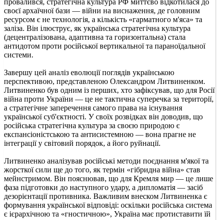
провалився, стратегічна культура РФ миттєво відкотилася до
своєї архаїчної бази — війни на виснаження, де головним
ресурсом є не технологія, а кількість «гарматного м'яса» та
заліза. Він ілюструє, як українська стратегічна культура
(децентралізована, адаптивна та горизонтальна) стала
антидотом проти російської вертикальної та параноїдальної
системи.
Завершу цей аналіз еволюції поглядів українською
перспективою, представленою Олександром Литвиненком.
Литвиненко був одним із перших, хто зафіксував, що для Росії
війна проти України — це не тактична суперечка за території,
а стратегічне заперечення самого права на існування
української суб'єктності. У своїх розвідках він доводив, що
російська стратегічна культура за своєю природою є
експансіоністською та антисистемною — вона прагне не
інтеграції у світовий порядок, а його руйнації.
Литвиненко аналізував російські методи поєднання м'якої та
жорсткої сили ще до того, як термін «гібридна війна» став
мейнстримом. Він пояснював, що для Кремля мир — це лише
фаза підготовки до наступного удару, а дипломатія — засіб
дезорієнтації противника. Важливим внеском Литвиненка є
формування української відповіді: оскільки російська система
є ієрархічною та «гностичною», Україна має протиставити їй