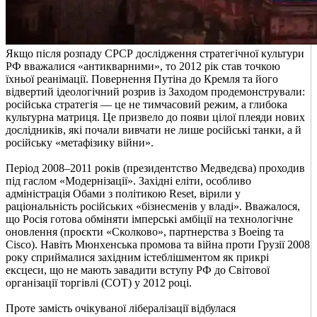
Якщо після розпаду СРСР дослідження стратегічної культури
РФ вважалися «антикварними», то 2012 рік став точкою
їхньої реанімації. Повернення Путіна до Кремля та його
відвертий ідеологічний розрив із Заходом продемонстрували:
російська стратегія — це не тимчасовий режим, а глибока
культурна матриця. Це призвело до появи цілої плеяди нових
дослідників, які почали вивчати не лише російські танки, а й
російську «метафізику війни».
Період 2008–2011 років (президентство Медведєва) проходив
під гаслом «Модернізації». Західні еліти, особливо
адміністрація Обами з політикою Reset, вірили у
раціональність російських «бізнесменів у владі». Вважалося,
що Росія готова обміняти імперські амбіції на технологічне
оновлення (проєкти «Сколково», партнерства з Boeing та
Cisco). Навіть Мюнхенська промова та війна проти Грузії 2008
року сприймалися західним істеблішментом як прикрі
ексцеси, що не мають завадити вступу РФ до Світової
організації торгівлі (СОТ) у 2012 році.
Проте замість очікуваної лібералізації відбулася