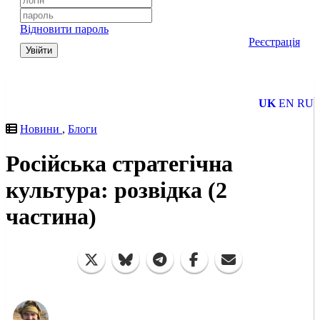
Відновити пароль
Реєстрація
Увійти
UK
EN
RU
Новини
,
Блоги
Російська стратегічна
культура: розвідка (2
частина)