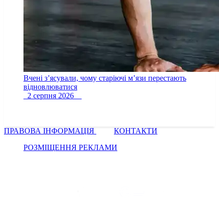
Вчені з’ясували, чому старіючі м’язи перестають
відновлюватися
2 серпня 2026
ПРАВОВА ІНФОРМАЦІЯ
КОНТАКТИ
РОЗМІЩЕННЯ РЕКЛАМИ