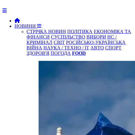
НОВИНИ
СТРІЧКА НОВИН
ПОЛІТИКА
ЕКОНОМІКА ТА
ФІНАНСИ
СУСПІЛЬСТВО
ВИБОРИ
НС /
КРИМІНАЛ
СВІТ
РОСІЙСЬКО-УКРАЇНСЬКА
ВІЙНА
НАУКА / ТЕХНО / IT
АВТО
СПОРТ
ЗДОРОВ'Я
ПОГОДА
FOOD