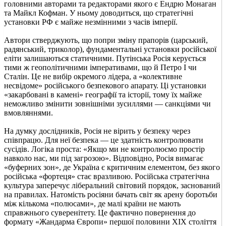
головними авторами та редакторами якого є Ендрю Монаган
та Майкл Кофман. У ньому доводиться, що стратегічні
установки РФ є майже незмінними з часів імперії.
Автори стверджують, що попри зміну прапорів (царський,
радянський, триколор), фундаментальні установки російської
еліти залишаються статичними. Путінська Росія керується
тими ж геополітичними імперативами, що й Петро I чи
Сталін. Це не вибір окремого лідера, а «колективне
несвідоме» російського безпекового апарату. Ці установки
«закарбовані в камені» географії та історії, тому їх майже
неможливо змінити зовнішніми зусиллями — санкціями чи
вмовляннями.
На думку дослідників, Росія не вірить у безпеку через
співпрацю. Для неї безпека — це здатність контролювати
сусідів. Логіка проста: «Якщо ми не контролюємо простір
навколо нас, ми під загрозою». Відповідно, Росія вимагає
«буферних зон», де Україна є критичним елементом, без якого
російська «фортеця» стає вразливою. Російська стратегічна
культура заперечує ліберальний світовий порядок, заснований
на правилах. Натомість росіяни бачать світ як арену боротьби
між кількома «полюсами», де малі країни не мають
справжнього суверенітету. Це фактично повернення до
формату «Жандарма Європи» першої половини XIX століття