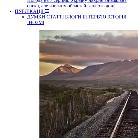
Погода на 7 серпня: Україну накриє аномальна
спека, але частину областей заллють дощі
ПУБЛІКАЦІЇ
ДУМКИ
СТАТТІ
БЛОГИ
ІНТЕРВ'Ю
ІСТОРІЯ
ІНОЗМІ