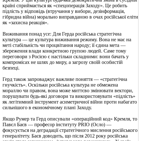
країні сприймається як «спецоперація Заходу». Це робить
підлість у відповідь (втручання у вибори, дезінформація,
гібридна війна) морально виправданою в очах російської еліти
як «захисна реакція».
Виживання понад усе: Для Герда російська стратегічна
культура — це культура виживання режиму. Вона не має на
меті стабільність чи процвітання народу; її єдина мета —
збереження влади конкретною групою людей. Саме тому
переговори з Росією є настільки складними: вони бачать у
компромісах не шлях до миру, а загрозу своїй особистій
безпеці.
Герд також запроваджує важливе поняття — «стратегічна
гнучкість». Оскільки російська культура не обмежена
мораллю чи правом, вона може миттєво змінювати вектори,
порушувати будь-які договори та використовувати «підлість»
як легітимний інструмент асиметричної війни проти набагато
сильнішого в економічному плані Заходу.
Якщо Румер та Герд описували «операційний код» Кремля, то
Павєл Баєв — професор інституту PRIO (Осло) —
фокусується на деградації стратегічного мислення російського
генералітету. Баєв доводить, що після 2012 року російська