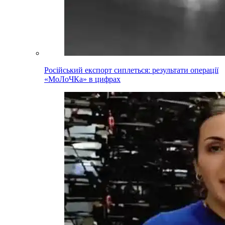
Російський експорт сиплеться: результати операції
«МоЛоЧКа» в цифрах