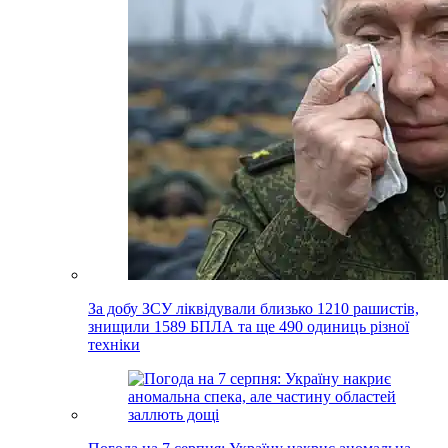
За добу ЗСУ ліквідували близько 1210 рашистів,
знищили 1589 БПЛА та ще 490 одиниць різної
техніки