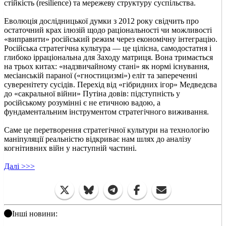
стійкість (resilience) та мережеву структуру суспільства.
Еволюція дослідницької думки з 2012 року свідчить про
остаточний крах ілюзій щодо раціональності чи можливості
«виправити» російський режим через економічну інтеграцію.
Російська стратегічна культура — це цілісна, самодостатня і
глибоко ірраціональна для Заходу матриця. Вона тримається
на трьох китах: «надзвичайному стані» як нормі існування,
месіанській параної («гностицизмі») еліт та запереченні
суверенітету сусідів. Перехід від «гібридних ігор» Медведєва
до «сакральної війни» Путіна довів: підступність у
російському розумінні є не етичною вадою, а
фундаментальним інструментом стратегічного виживання.
Саме це перетворення стратегічної культури на технологію
маніпуляції реальністю відкриває нам шлях до аналізу
когнітивних війн у наступній частині.
Далі >>>
Інші новини: