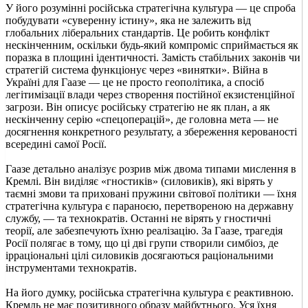
У його розумінні російська стратегічна культура — це спроба
побудувати «суверенну істину», яка не залежить від
глобальних ліберальних стандартів. Це робить конфлікт
нескінченним, оскільки будь-який компроміс сприймається як
поразка в площині ідентичності. Замість стабільних законів чи
стратегій система функціонує через «винятки». Війна в
Україні для Гаазе — це не просто геополітика, а спосіб
легітимізації влади через створення постійної екзистенційної
загрози. Він описує російську стратегію не як план, а як
нескінченну серію «спецоперацій», де головна мета — не
досягнення конкретного результату, а збереження керованості
всередині самої Росії.
Гаазе детально аналізує розрив між двома типами мислення в
Кремлі. Він виділяє «гностиків» (силовиків), які вірять у
таємні змови та приховані пружини світової політики — їхня
стратегічна культура є параноєю, перетвореною на державну
службу, — та технократів. Останні не вірять у гностичні
теорії, але забезпечують їхню реалізацію. За Гаазе, трагедія
Росії полягає в тому, що ці дві групи створили симбіоз, де
ірраціональні цілі силовиків досягаються раціональними
інструментами технократів.
На його думку, російська стратегічна культура є реактивною.
Кремль не має позитивного образу майбутнього. Уся їхня