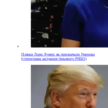
Плівки Лори Лумер: як призначали Умерова
(стенограма засідання тіньового РНБО)