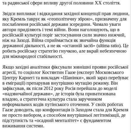
та радянської сфери впливу другої половини XX століття.
Звідси випливає і відкидання західної концепції прав людини,
яку Кремль таврує як «геополітичну зброю», призначену для
послаблення російської держави зсередини. Чимало уваги
автори приділяють і темі війни. Вони наголошують, що в
російській культурі поріг застосування сили значно нижчий,
ніж на Заході. Війна сприймається як звичайна функція
державної діяльності, а не як «останній засіб» (ultima ratio). Це
робить російську стратегію гнучкою, але вкрай небезпечною
для міжнародної стабільності.
Якщо західні аналітики фіксували зовнішні прояви російської
агресії, то соціолог Костянтин Гаазе (експерт Московського
Центру Карнегі та викладач «Шанінки», який зараз перебуває
в еміграції) препарував внутрішню мутацію режиму. Він
зафіксував, як після 2012 року Росія перейшла до моделі
«надзвичайної держави», де історія була приватизована
владою, а стратегічна культура стала заручником
неформальних кодів путінського оточення. У своїх роботах
Гаазе доводить, що конфронтація із Заходом стала для Кремля
не просто вибором, а способом внутрішньої легітимізації, де
підступність та «осадний менталітет» є фундаментом
виживання системи.