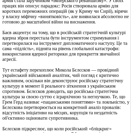
армія стала заручником «імперського реваншизму». У своїх
працях він описує парадокс: Росія створювала армію для
коротких переможних операцій (як у Криму чи Сирії), вірячи
у власну міфічну «винятковість», але виявилася абсолютно не
готовою до масштабної війни на виснаження.
Баєв акцентує на тому, що в російській стратегічній культурі
ядерна зброя перестала бути інструментом стримування і
перетворилася на інструмент дипломатичного наступу. Це та
сама «підлість», піднята на рівень глобальної катастрофи:
використання ядерної риторики для прикриття звичайної
агресії.
Тут естафету перехоплює Микола Бєлєсков — провідний
український військовий аналітик, чий погляд є критично
важливим, оскільки він деконструює російську стратегічну
культуру в момент її реального зіткнення з українським
спротивом. Бєлєсков доводить, що російська стратегічна
культура за своєю суттю є ієрархічною та негнучкою. Те, що
Грем Герд називає «пацанськими поняттями» та лояльністю, у
Бєлєскова перетворюється на конкретний аналіз провалів:
відсутність ініціативи на місцях, корупція та нездатність
об'єктивно оцінювати супротивника.
Бєлєсков підкреслює, що коли російський «бліцкриг»