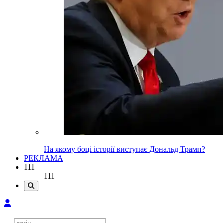
На якому боці історії виступає Дональд Трамп?
РЕКЛАМА
111
111