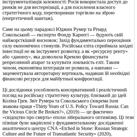
інструменталізація залежності: Росія використала доступ до
ринків не для вестернізації, а для посилення власного
стратегічного коду, перетворивши торгівлю на зброю
(енергетичний шантаж).
Саме на цьому парадоксі Юджин Румер та Річард
Сокольський — експерти Фонду Карнегі — будують свій
найжорсткіший висновок: Захід фундаментально переоцінив
силу економічних стимулів. Російська еліта сприймала західні
інвестиції не як інструмент розвитку, а як «ресурсну ренту»
або «данину», яка дозволила Кремлю фінансувати
репресивний апарат та купувати лояльність еліт. Таким
чином, економічна інтеграція не розмила, а навпаки —
зацементувала авторитарну вертикаль, надавши їй необхідні
фінансові ресурси для майбутньої конфронтації.
Ці дослідники уособлюють консервативний і реалістичний
погляд на російську стратегічну культуру, близький до ідей
Коліна Грея. Звіт Румера та Сокольського (зокрема їхня
знакова праця «Thirty Years of U.S. Policy Toward Russia: Can
the Vicious Circle Be Broken?», (2019) — це фактично
«свідоцтво про смерть» епохи ліберального оптимізму. Ці тези
пізніше були закріплені у фундаментальному дослідженні
аналітичного центру CNA «Etched in Stone: Russian Strategic
Culture and the Future of Transatlantic Security» (2020),