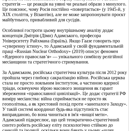
стратегія — це реакція на уявні чи реальні образи з минулого.
Це пояснює, чому Росія постійно «повертається» (у 1945-й, у
XIX століття, у Візантію), але не може запропонувати проєкт
майбутнього, привабливий для сусідів.
Особливої гостроти цьому внутрішньому аналізу додає
концепція Дмітрія (Діми) Адамського, професора
Університету Райхмана (Ізраїль). Якщо Гаазе говорить про
«суверенну істину», то Адамський у своїй фундаментальній
праці «Russian Nuclear Orthodoxy» (2019) описує феномен
«Ядерного православ’я» — унікального симбіозу релігійної
месіанщини та стратегічного стримування.
За Адамським, російська стратегічна культура після 2012 року
пройшла через глибоку сакралізацію війни. Російська церква
стала не просто лояльним інститутом, а частиною ядерної
тріади, освячуючи зброю масового знищення як гарант
збереження «православної цивілізації». Це додає стратегії РФ
виміру месіанства: війна сприймається не просто як
геополітика, а як хрестовий похід проти «занепалого Заходу».
У такій системі координат будь-яка підступність стає
виправданою, бо вона чиниться в ім'я «вищої мети».
Адамський підкреслює, що цей теократично-стратегічний
синтез робить російську еліту психологічно стійкою до
санкцій та ізоляції, оскільки вони бачать у цьому «шлях