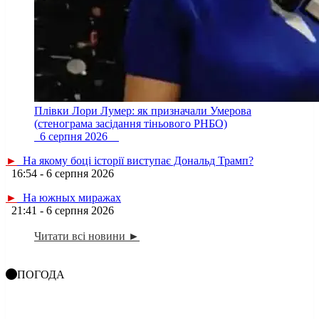
Плівки Лори Лумер: як призначали Умерова
(стенограма засідання тіньового РНБО)
6 серпня 2026
►
На якому боці історії виступає Дональд Трамп?
16:54 - 6 серпня 2026
►
На южных миражах
21:41 - 6 серпня 2026
Читати всі новини ►
ПОГОДА