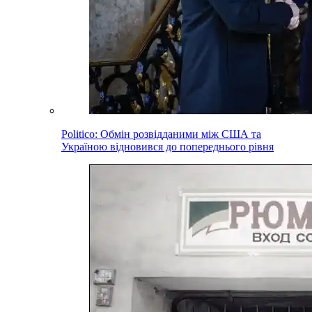
Politico: Обмін розвідданими між США та
Україною відновився до попереднього рівня