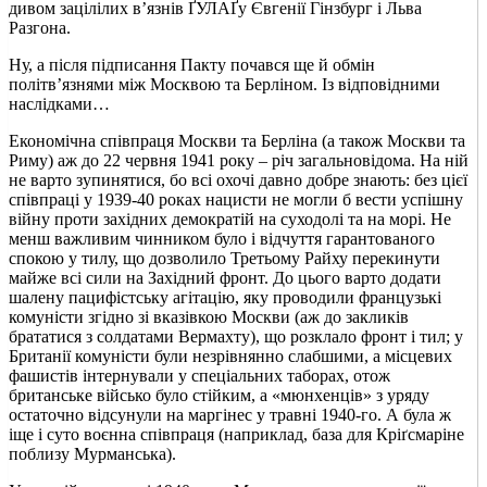
дивом зацілілих в’язнів ҐУЛАҐу Євгенії Гінзбург і Льва
Разгона.
Ну, а після підписання Пакту почався ще й обмін
політв’язнями між Москвою та Берліном. Із відповідними
наслідками…
Економічна співпраця Москви та Берліна (а також Москви та
Риму) аж до 22 червня 1941 року – річ загальновідома. На ній
не варто зупинятися, бо всі охочі давно добре знають: без цієї
співпраці у 1939-40 роках нацисти не могли б вести успішну
війну проти західних демократій на суходолі та на морі. Не
менш важливим чинником було і відчуття гарантованого
спокою у тилу, що дозволило Третьому Райху перекинути
майже всі сили на Західний фронт. До цього варто додати
шалену пацифістську агітацію, яку проводили французькі
комуністи згідно зі вказівкою Москви (аж до закликів
брататися з солдатами Вермахту), що розклало фронт і тил; у
Британії комуністи були незрівнянно слабшими, а місцевих
фашистів інтернували у спеціальних таборах, отож
британське військо було стійким, а «мюнхенців» з уряду
остаточно відсунули на маргінес у травні 1940-го. А була ж
іще і суто воєнна співпраця (наприклад, база для Кріґсмаріне
поблизу Мурманська).