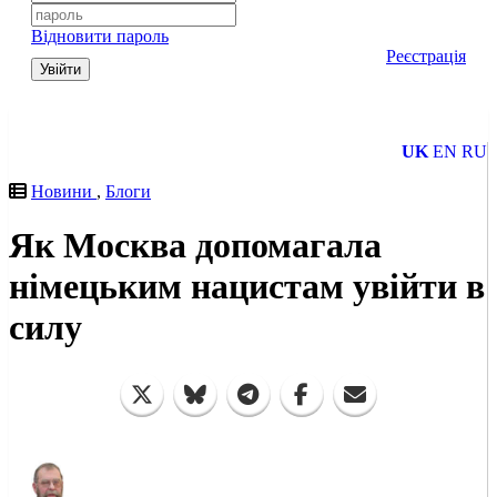
Відновити пароль
Реєстрація
Увійти
UK
EN
RU
Новини
,
Блоги
Як Москва допомагала
німецьким нацистам увійти в
силу