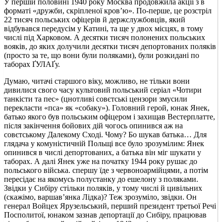
У першій половині 1940 року Москва продовжила акції з в
форматі «дружби, скріпленої кров’ю». По-перше, це розстріл
22 тисяч польських офіцерів й держслужбовців, який
відбувався передусім у Катині, та ще у двох місцях, в тому
числі під Харковом. А десятки тисяч полонених польських
вояків, до яких долучили десятки тисяч депортованих поляків
(просто за те, що вони були поляками), були розкидані по
таборах ҐУЛАҐу.
Думаю, читачі старшого віку, можливо, не тільки вони
дивилися свого часу культовий польський серіал «Чотири
танкісти та пес» (цнотливі совєтські цензори змусили
перекласти «пса» як «собаку»). Головний герой, юнак Янек,
батько якого був польським офіцером і захищав Вестерплатте,
після закінчення бойових дій чогось опинився аж на
совєтському Далекому Сході. Чому? Бо шукав батька… Для
глядача у комуністичній Польщі все було зрозумілим: Янек
опинився в числі депортованих, а батька він міг шукати у
таборах. А далі Янек уже на початку 1944 року рушає до
польського війська. спершу їде з червоноармійцями, а потім
пересідає на якомусь полустанку до ешелону з поляками.
Звідки у Сибіру стільки поляків, у тому числі й цивільних
(скажімо, варшав’янка Лідка)? Теж зрозуміло, звідки. Он
генерал Войцех Ярузельський, перший президент третьої Речі
Посполитої, юнаком зазнав депортації до Сибіру, працював