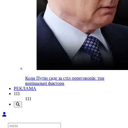
Коли Путін сяде за стіл переговорів: три
вирішальні фактори
РЕКЛАМА
111
111