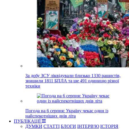
За добу ЗСУ ліквідували близько 1330 рашистів,
знищили 1811 БПЛА та ще 491 одиницю різної
техніки
Погода на 6 серпня: Україну чекає один із
найспекотніших днів літа
ПУБЛІКАЦІЇ
ДУМКИ
СТАТТІ
БЛОГИ
ІНТЕРВ'Ю
ІСТОРІЯ