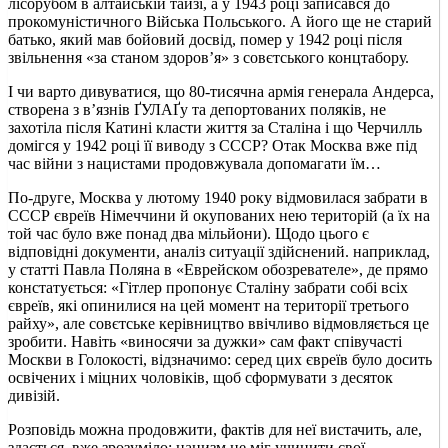
лісорубом в алтайській тайзі, а у 1943 році записався до
прокомуністичного Війська Польського. А його ще не старий
батько, який мав бойовий досвід, помер у 1942 році після
звільнення «за станом здоров’я» з совєтського концтабору.
І чи варто дивуватися, що 80-тисячна армія генерала Андерса,
створена з в’язнів ҐУЛАҐу та депортованих поляків, не
захотіла після Катині класти життя за Сталіна і що Черчилль
домігся у 1942 році її виводу з СССР? Отак Москва вже під
час війни з нацистами продовжувала допомагати їм…
По-друге, Москва у лютому 1940 року відмовилася забрати в
СССР євреїв Німеччини й окупованих нею територій (а їх на
той час було вже понад два мільйони). Щодо цього є
відповідні документи, аналіз ситуації здійснений. наприклад,
у статті Павла Поляна в «Еврейском обозревателе», де прямо
констатується: «Гітлер пропонує Сталіну забрати собі всіх
євреїв, які опинилися на цей момент на території третього
райху», але совєтське керівництво ввічливо відмовляється це
зробити. Навіть «виносячи за дужки» сам факт співучасті
Москви в Голокості, відзначимо: серед цих євреїв було досить
освічених і міцних чоловіків, щоб сформувати з десяток
дивізій.
Розповідь можна продовжити, фактів для неї вистачить, але,
здається. вже зрозуміло: нацизм не міг учинити свої