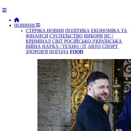
НОВИНИ
СТРІЧКА НОВИН
ПОЛІТИКА
ЕКОНОМІКА ТА
ФІНАНСИ
СУСПІЛЬСТВО
ВИБОРИ
НС /
КРИМІНАЛ
СВІТ
РОСІЙСЬКО-УКРАЇНСЬКА
ВІЙНА
НАУКА / ТЕХНО / IT
АВТО
СПОРТ
ЗДОРОВ'Я
ПОГОДА
FOOD