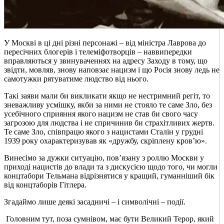
У Москві в ці дні різні персонажі – від міністра Лаврова до
пересічних блогерів і телеміфотворців – наввипередки
вправляються у звинуваченнях на адресу Заходу в тому, що
звідти, мовляв, знову наповзає нацизм і що Росія знову ледь не
самотужки рятуватиме людство від нього.
Такі заяви мали би викликати якщо не нестримний регіт, то
зневажливу усмішку, якби за ними не стояло те саме Зло, без
усебічного сприяння якого нацизм не став би свого часу
загрозою для людства і не спричинив би страхітливих жертв.
Те саме Зло, співпрацю якого з нацистами Сталін у грудні
1939 року охарактеризував як «дружбу, скріплену кров’ю».
Винесімо за дужки ситуацію, пов’язану з роллю Москви у
приході нацистів до влади та з дискусією щодо того, чи могли
концтабори Тельмана відрізнятися у кращий, гуманніший бік
від концтаборів Гітлера.
Згадаймо лише деякі засадничі – і символічні – події.
Головним тут, поза сумнівом, має бути Великий Терор, який