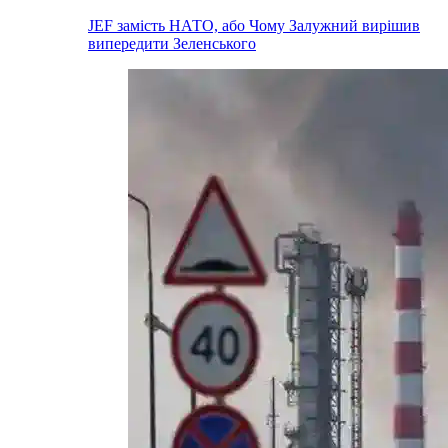
JEF замість НАТО, або Чому Залужний вирішив
випередити Зеленського