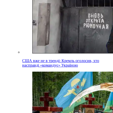
США вже не в тренді: Кремль оголосив, хто
насправді «командує» Україною