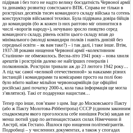
підірвав і без того не надто велику боєздатність Червоної армії
та динаміку розвитку совєтського ВПК. Справа не тільки в
розстрілах десятків тисяч командного складу війська та сотень
конструкторів військової техніки. Була підірвана довіра бійців
до командирів (бо ж кожен із них раптово міг опинитися в
числі «ворогів народу»), нечувано зросло пияцтво серед
командного складу, рівень освіти цього складу впав до
мінімального (молоді командири полків і навіть дивізій без
середньої освіти – як вам таке?) – і так далі, і таке інше. Втім,
1937-38 роками нищення Червоної армії «колективним
Сталіним» не обмежилось. Весна-літо 1941 року – нова хвиля
арештів і розстрілів далеко не найгірших генералів і
полковників. Розстріли тривали аж до 23 лютого 1942 року…
А під час самої «великой отечественной» за наказами різних
інстанцій і командирами та комісарами просто на полі бою
було вбито майже мільйон червоноармійців (це офіційні
російські дані початку 2000-х, кола така інформація ще могла
з’являтися). Такі от подарунки нацистам…
Тепер про інше, пов’язане з цим. Іще до Московського Пакту
(або ж Пакту Молотова-Ріббентропа) СССР (єдиним законним
спадкоємцем якого проголосила себе нинішня Росія) завдав не
менш лютий удар по антинацистських силах Німеччини й
Австрії, ніж Гестапо. Йшлося про нищення політемігрантів.
Подробиці – у численних документах, а також у спогадах