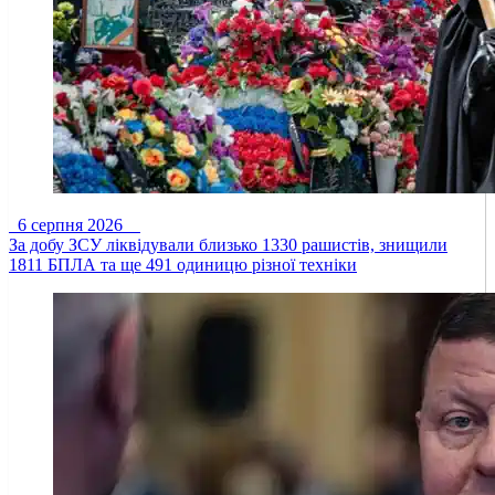
6 серпня 2026
За добу ЗСУ ліквідували близько 1330 рашистів, знищили
1811 БПЛА та ще 491 одиницю різної техніки