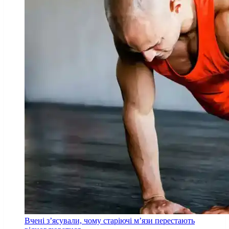
Вчені з’ясували, чому старіючі м’язи перестають