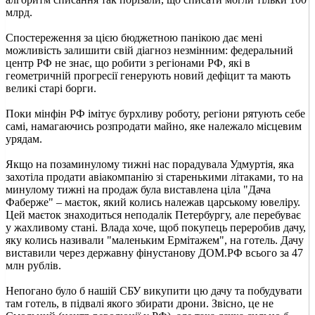
млрд.
Спостереження за цією бюджетною панікою дає мені
можливість залишити свій діагноз незмінним: федеральний
центр РФ не знає, що робити з регіонами РФ, які в
геометричній прогресії генерують новий дефіцит та мають
великі старі борги.
Поки мінфін РФ імітує бурхливу роботу, регіони рятують себе
самі, намагаючись розпродати майно, яке належало місцевим
урядам.
Якщо на позаминулому тижні нас порадувала Удмуртія, яка
захотіла продати авіакомпанію зі старенькими літаками, то на
минулому тижні на продаж була виставлена ціла "Дача
Фаберже" – маєток, який колись належав царському ювеліру.
Цей маєток знаходиться неподалік Петербургу, але перебуває
у жахливому стані. Влада хоче, щоб покупець переробив дачу,
яку колись називали "маленьким Ермітажем", на готель. Дачу
виставили через державну фінустанову ДОМ.РФ всього за 47
млн рублів.
Непогано було б нашій СБУ викупити цю дачу та побудувати
там готель, в підвалі якого збирати дрони. Звісно, це не