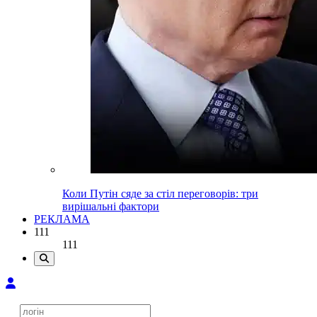
Коли Путін сяде за стіл переговорів: три
вирішальні фактори
РЕКЛАМА
111
111