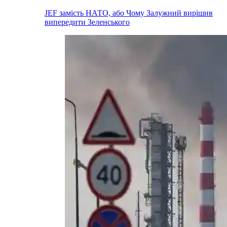
JEF замість НАТО, або Чому Залужний вирішив
випередити Зеленського