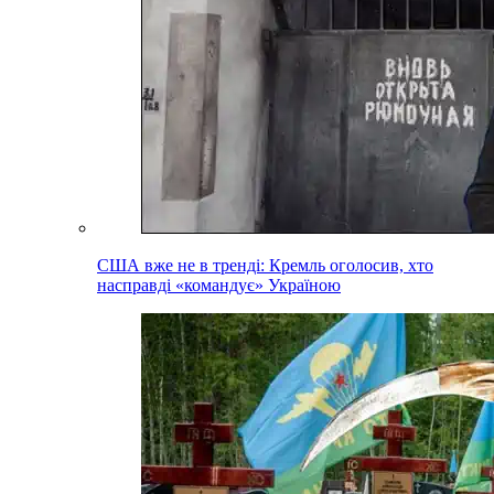
США вже не в тренді: Кремль оголосив, хто
насправді «командує» Україною