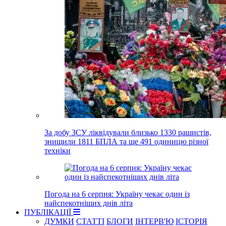
За добу ЗСУ ліквідували близько 1330 рашистів,
знищили 1811 БПЛА та ще 491 одиницю різної
техніки
Погода на 6 серпня: Україну чекає один із
найспекотніших днів літа
ПУБЛІКАЦІЇ
ДУМКИ
СТАТТІ
БЛОГИ
ІНТЕРВ'Ю
ІСТОРІЯ