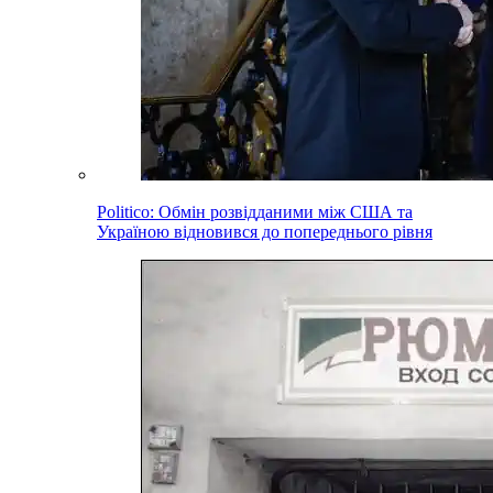
Politico: Обмін розвідданими між США та
Україною відновився до попереднього рівня