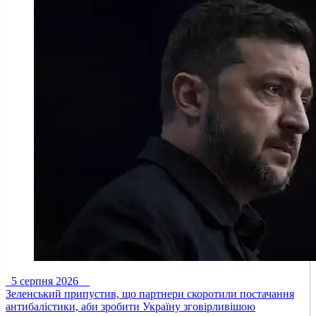
5 серпня 2026
Зеленський припустив, що партнери скоротили постачання
антибалістики, аби зробити Україну зговірливішою