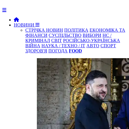
НОВИНИ
СТРІЧКА НОВИН
ПОЛІТИКА
ЕКОНОМІКА ТА
ФІНАНСИ
СУСПІЛЬСТВО
ВИБОРИ
НС /
КРИМІНАЛ
СВІТ
РОСІЙСЬКО-УКРАЇНСЬКА
ВІЙНА
НАУКА / ТЕХНО / IT
АВТО
СПОРТ
ЗДОРОВ'Я
ПОГОДА
FOOD