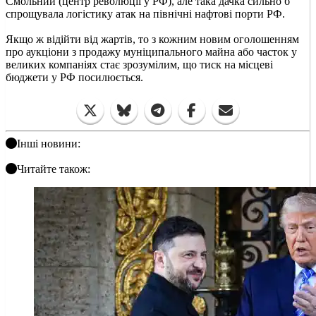
Смольний (центр революції у РФ), але така дачка сильно б
спрощувала логістику атак на північні нафтові порти РФ.
Якщо ж відійти від жартів, то з кожним новим оголошенням
про аукціони з продажу муніципального майна або часток у
великих компаніях стає зрозумілим, що тиск на місцеві
бюджети у РФ посилюється.
Інші новини:
Читайте також: