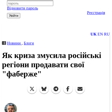
Відновити пароль
Реєстрація
Увійти
UK
EN
RU
Новини
,
Блоги
Як криза змусила російські
регіони продавати свої
"фаберже"