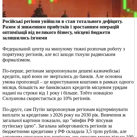
Російські регіони увійшли в стан тотального дефіциту.
Разом зі зниженням прибутків і зростанням операцій
оптимізації від великого бізнесу, місцеві бюджети
залишились ізгоями
Федеральний центр на минулому тижні розпочав роботу з
порятунку регіонів, але всі заходи тхнули радянським
формалізмом.
По-перше, регіонам запропонували дешеві казначейські
кредити, щоб вони не звертались до банків. Але основна
умова пропозиції – це користування коштами в рамках одного
місяця, більшість же банківських кредитів місцевим урядам
надані на строки від 1 року і більше. Тобто новацією
Силуанова скористається до 10% регіонів.
По-друге, сам Путін запропонував регіонам відтермінувати
виплати за кредитами з 2026 року на 2030 рік. Вивчення ж
загальної картини показало, що "мінфін РФ зіпсував
путінську ідею". Загальна заборгованість регіонів за
бюджетними кредитами у РФ складала 3,5 трлн рублів, але
алгоритм списання так порізали, що списати могли тільки 100