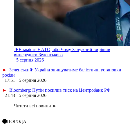
JEF замість НАТО, або Чому Залужний вирішив
випередити Зеленського
5 серпня 2026
►
Зеленський: Україна знищуватиме балістичні установки
росіян
17:51 - 5 серпня 2026
►
Bloomberg: Путін посилив тиск на Центробанк РФ
21:43 - 5 серпня 2026
Читати всі новини ►
ПОГОДА