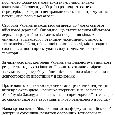
поступово формують нову архітектуру європейської
колективної безпеки, де Україна розглядається не як
периферія, а як один із центральних елементів стримування
потенційної російської агресії.
Сьогодні Україна знаходиться на шляху до “нової світової
військової держави”. Очевидно, що статус великої військової
держави традиційно залежить від поєднання кількох
чинників: військового потенціалу, економічної стійкості,
технологічної бази, оборонної промисловості, міжнародних
союзів і здатності проектувати силу за межами власної
території.
За частиною цих критеріїв Україна вже демонструє виняткові
результати, тоді як за іншими її розвиток значною мірою
залежатиме від перебігу війни, післявоєнного відновлення та
довгострокових інвестицій у її економіку.
Проте навіть із цими застереженнями стратегічна тенденція
виглядає очевидною. Російське вторгнення не ізолювало
Україну від Заходу, а навпаки, значно прискорило її інтеграцію
до європейського та євроатлантичного безпекового простору.
Наша країна дедалі більше впливає на формування військової
доктрини союзників, розвиток оборонних технологій та