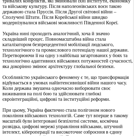
тривалих конфліктів, які змінювали їхні інститути, економіку
та військову культуру. Після наполеонівських воєн такою
державою стала Пруссія. Після Другої світової війни –
Сполучені Штати. Після Корейської війни швидко
модернізувалися військові можливості Південної Кореї.
Україна нині проходить аналогічний, хоча й значно
складніший процес. Повномасштабна війна стала
каталізатором безпрецедентної мобілізації людського,
технологічного та промислового потенціалу нашої держави.
Перетворюючи її на одну з найбільш загартованих у боях та
технологічно адаптивних військових потужностей сучасності,
яка докорінно змінює архітектуру глобальної безпеки.
Особливістю українського феномену є те, що трансформація
відбувається в умовах найінтенсивнішої війни нашого часу.
Коли держава змушена одночасно виборювати своє
виживання на полі бою та здійснювати глибокі
євроінтеграційні, цифрові та інституційні реформи.
При цьому, Україна фактично стала полігоном нового
покоління військових технологій. Саме тут вперше в такому
масштабі були інтегровані безпілотні системи, космічна
розвідка, цифрові мережі управління військами, штучний
інтелект, кібероперації та високоточне озброєння в єдину