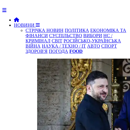
НОВИНИ
СТРІЧКА НОВИН
ПОЛІТИКА
ЕКОНОМІКА ТА
ФІНАНСИ
СУСПІЛЬСТВО
ВИБОРИ
НС /
КРИМІНАЛ
СВІТ
РОСІЙСЬКО-УКРАЇНСЬКА
ВІЙНА
НАУКА / ТЕХНО / IT
АВТО
СПОРТ
ЗДОРОВ'Я
ПОГОДА
FOOD