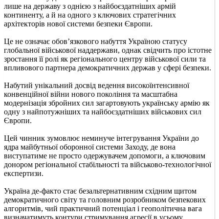
лише на державу з однією з найбоєздатніших армій
континенту, а й на одного з ключових стратегічних
архітекторів нової системи безпеки Європи.
Це не означає обов’язкового набуття Україною статусу
глобальної військової наддержави, однак свідчить про істотне
зростання її ролі як регіонального центру військової сили та
впливового партнера демократичних держав у сфері безпеки.
Набутий унікальний досвід ведення високоїнтенсивної
конвенційної війни нового покоління та масштабна
модернізація збройних сил загартовують українську армію як
одну з найпотужніших та найбоєздатніших військових сил
Європи.
Цей чинник зумовлює неминуче інтегрування України до
ядра майбутньої оборонної системи Заходу, де вона
виступатиме не просто одержувачем допомоги, а ключовим
донором регіональної стабільності та військово-технологічної
експертизи.
Україна де-факто стає безальтернативним східним щитом
демократичного світу та головним розробником безпекових
алгоритмів, чий практичний потенціал і геополітична вага
визначатимуть контури стримування агресії в усьому