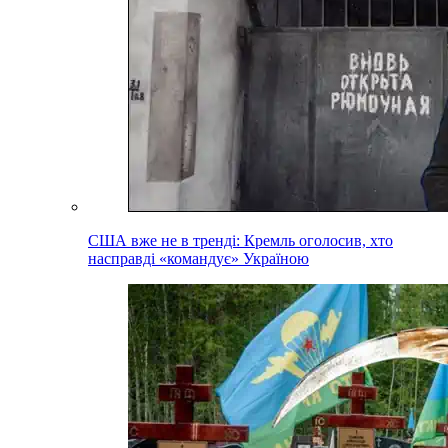
США вже не в тренді: Кремль оголосив, хто
насправді «командує» Україною