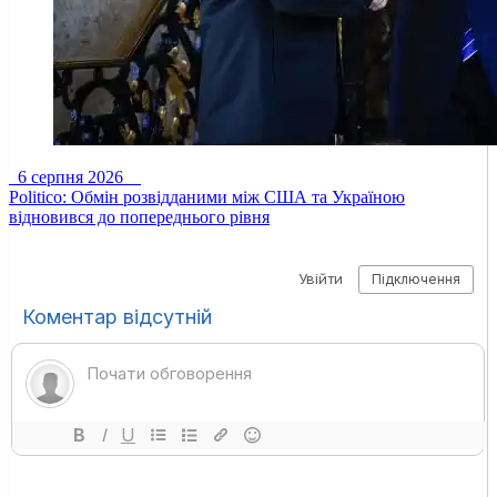
6 серпня 2026
Politico: Обмін розвідданими між США та Україною
відновився до попереднього рівня