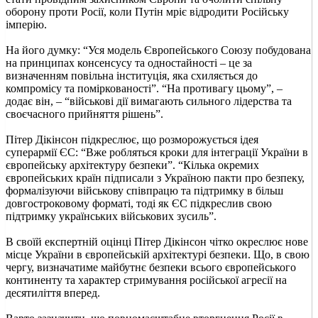
оборону проти Росії, коли Путін мріє відродити Російську
імперію.
На його думку: “Уся модель Європейського Союзу побудована
на принципах консенсусу та одностайності – це за
визначенням повільна інституція, яка схиляється до
компромісу та поміркованості”. “На противагу цьому”, –
додає він, – “військові дії вимагають сильного лідерства та
своєчасного прийняття рішень”.
Пітер Дікінсон підкреслює, що розморожується ідея
суперармії ЄС: “Вже робляться кроки для інтеграції України в
європейську архітектуру безпеки”. “Кілька окремих
європейських країн підписали з Україною пакти про безпеку,
формалізуючи військову співпрацю та підтримку в більш
довгостроковому форматі, тоді як ЄС підкреслив свою
підтримку українських військових зусиль”.
В своїй експертній оцінці Пітер Дікінсон чітко окреслює нове
місце України в європейській архітектурі безпеки. Що, в свою
чергу, визначатиме майбутнє безпеки всього європейського
континенту та характер стримування російської агресії на
десятиліття вперед.