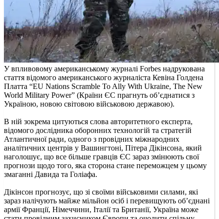
У впливовому американському журналі Forbes надрукована
стаття відомого американського журналіста Кевіна Голдена
Платта “EU Nations Scramble To Ally With Ukraine, The New
World Military Power” (Країни ЄС прагнуть об’єднатися з
Україною, новою світовою військовою державою).
В ній зокрема цитуються слова авторитетного експерта,
відомого дослідника оборонних технологій та стратегій
Атлантичної ради, одного з провідних міжнародних
аналітичних центрів у Вашингтоні, Пітера Дікінсона, який
наголошує, що все більше гравців ЄС зараз змінюють свої
прогнози щодо того, яка сторона стане переможцем у цьому
змаганні Давида та Голіафа.
Дікінсон прогнозує, що зі своїми військовими силами, які
зараз налічують майже мільйон осіб і перевищують об’єднані
армії Франції, Німеччини, Італії та Британії, Україна може
стати провідним захисником Європи та очолити спільну