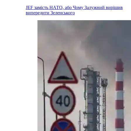
JEF замість НАТО, або Чому Залужний вирішив
випередити Зеленського