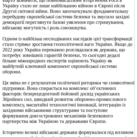
Варто зазначити, що повномасштабне вторгнення Росії в
Україну стало не лише найбільшою війною в Європі після
Другої світової війни. Воно започаткувало фундаментальну
перебудову європейської системи безпеки та змусило західні
демократії переглянути базові уявлення про стримування,
військову могутність і роль союзництва.
Одним із найбільш несподіваних наслідків цієї трансформації
стало стрімке зростання геополітичної ваги України. Якщо до
2022 року Україна переважно розглядалася як держава, що
потребує зовнішніх гарантій безпеки, то сьогодні дедалі
більше міжнародних експертів оцінюють Україну як
майбутній ключовий компонент європейської системи
оборони.
Ця зміна не є результатом політичної риторики чи символічної
підтримки. Вона спирається на комплекс об’єктивних
факторів: безпрецедентний бойовий досвід українських
Збройних сил, швидкий розвиток оборонно-промислового
комплексу, масштабні технологічні інновації, інтеграцію із
західними військовими структурами та поступове
формування довгострокових механізмів безпекового
партнерства між Україною та державами Європи.
Історично великі військові держави формувалися під впливом