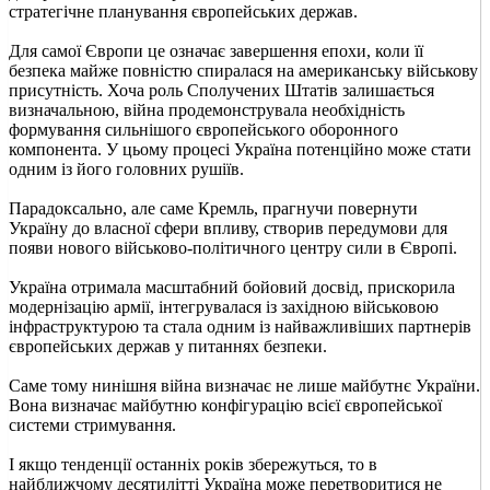
стратегічне планування європейських держав.
Для самої Європи це означає завершення епохи, коли її
безпека майже повністю спиралася на американську військову
присутність. Хоча роль Сполучених Штатів залишається
визначальною, війна продемонструвала необхідність
формування сильнішого європейського оборонного
компонента. У цьому процесі Україна потенційно може стати
одним із його головних рушіїв.
Парадоксально, але саме Кремль, прагнучи повернути
Україну до власної сфери впливу, створив передумови для
появи нового військово-політичного центру сили в Європі.
Україна отримала масштабний бойовий досвід, прискорила
модернізацію армії, інтегрувалася із західною військовою
інфраструктурою та стала одним із найважливіших партнерів
європейських держав у питаннях безпеки.
Саме тому нинішня війна визначає не лише майбутнє України.
Вона визначає майбутню конфігурацію всієї європейської
системи стримування.
І якщо тенденції останніх років збережуться, то в
найближчому десятилітті Україна може перетворитися не