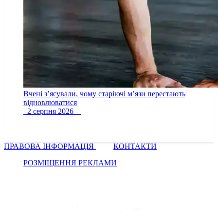
Вчені з’ясували, чому старіючі м’язи перестають
відновлюватися
2 серпня 2026
ПРАВОВА ІНФОРМАЦІЯ
КОНТАКТИ
РОЗМІЩЕННЯ РЕКЛАМИ