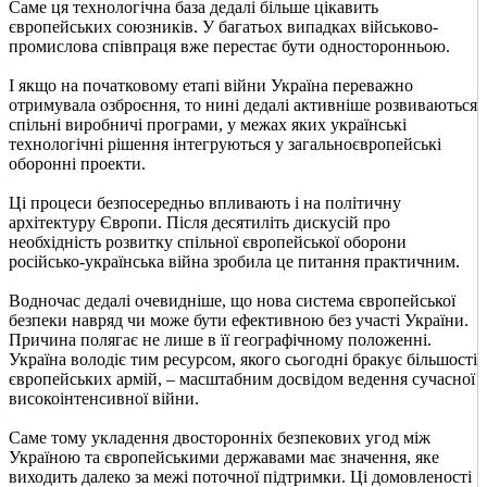
Саме ця технологічна база дедалі більше цікавить
європейських союзників. У багатьох випадках військово-
промислова співпраця вже перестає бути односторонньою.
І якщо на початковому етапі війни Україна переважно
отримувала озброєння, то нині дедалі активніше розвиваються
спільні виробничі програми, у межах яких українські
технологічні рішення інтегруються у загальноєвропейські
оборонні проекти.
Ці процеси безпосередньо впливають і на політичну
архітектуру Європи. Після десятиліть дискусій про
необхідність розвитку спільної європейської оборони
російсько-українська війна зробила це питання практичним.
Водночас дедалі очевидніше, що нова система європейської
безпеки навряд чи може бути ефективною без участі України.
Причина полягає не лише в її географічному положенні.
Україна володіє тим ресурсом, якого сьогодні бракує більшості
європейських армій, – масштабним досвідом ведення сучасної
високоінтенсивної війни.
Саме тому укладення двосторонніх безпекових угод між
Україною та європейськими державами має значення, яке
виходить далеко за межі поточної підтримки. Ці домовленості