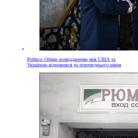
Politico: Обмін розвідданими між США та
Україною відновився до попереднього рівня