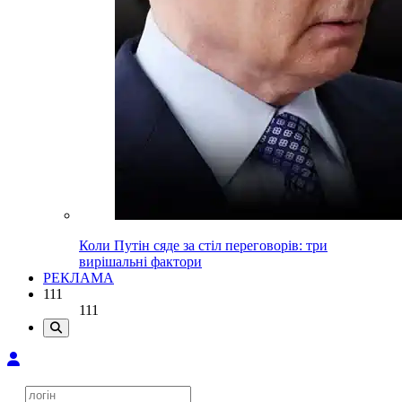
Коли Путін сяде за стіл переговорів: три
вирішальні фактори
РЕКЛАМА
111
111