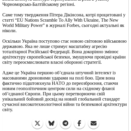
Чорноморсько-Балтійському регіоні.
Саме тому твердження Пітера Дікінсона, котрі процитовані у
статті “EU Nations Scramble To Ally With Ukraine, The New
World Military Power” в журналі Forbes, сьогодні актуальні як
ніколи.
Оскільки Україна поступово стає новою світовою військовою
державою. Яка не лише стримує масштабну агресію
тоталітарної Російської Федерації. Вона докорінно змінює
архітектуру європейської безпеки, змушуючи провідні країни
світу переосмислювати власні оборонні стратегії.
Адже це Україна першою об’єднала штучний інтелект із
масованими дроновими ударами на полі бою. Цим вона
фактично підштовхнула НАТО до переозброєння, стаючи
новим геополітичним центром сили на східному фланзі
об’єднаної Європи. При цьому перетворюючи свій
унікальний бойовий досвід на новий глобальний стандарт
сучасної високотехнологічної війни та безпекової архітектури
світу.