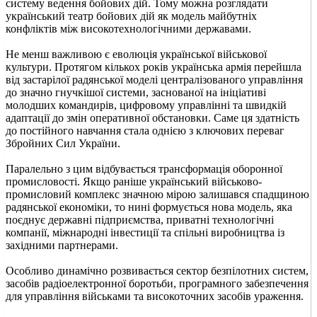
систему ведення бойових дій. Тому можна розглядати
український театр бойових дій як модель майбутніх
конфліктів між високотехнологічними державами.
Не менш важливою є еволюція української військової
культури. Протягом кількох років українська армія перейшла
від застарілої радянської моделі централізованого управління
до значно гнучкішої системи, заснованої на ініціативі
молодших командирів, цифровому управлінні та швидкій
адаптації до змін оперативної обстановки. Саме ця здатність
до постійного навчання стала однією з ключових переваг
Збройних Сил України.
Паралельно з цим відбувається трансформація оборонної
промисловості. Якщо раніше український військово-
промисловий комплекс значною мірою залишався спадщиною
радянської економіки, то нині формується нова модель, яка
поєднує державні підприємства, приватні технологічні
компанії, міжнародні інвестиції та спільні виробництва із
західними партнерами.
Особливо динамічно розвивається сектор безпілотних систем,
засобів радіоелектронної боротьби, програмного забезпечення
для управління військами та високоточних засобів ураження.