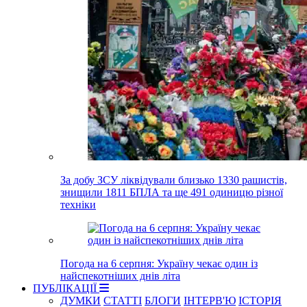
За добу ЗСУ ліквідували близько 1330 рашистів,
знищили 1811 БПЛА та ще 491 одиницю різної
техніки
Погода на 6 серпня: Україну чекає один із
найспекотніших днів літа
ПУБЛІКАЦІЇ
ДУМКИ
СТАТТІ
БЛОГИ
ІНТЕРВ'Ю
ІСТОРІЯ