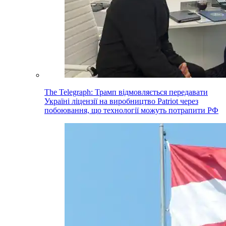
The Telegraph: Трамп відмовляється передавати
Україні ліцензії на виробництво Patriot через
побоювання, що технології можуть потрапити РФ