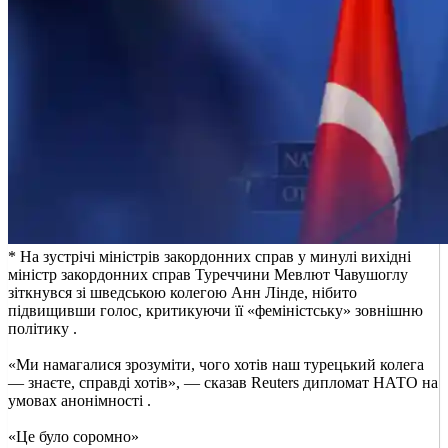
* На зустрічі міністрів закордонних справ у минулі вихідні
міністр закордонних справ Туреччини Мевлют Чавушоглу
зіткнувся зі шведською колегою Анн Лінде, нібито
підвищивши голос, критикуючи її «феміністську» зовнішню
політику .
«Ми намагалися зрозуміти, чого хотів наш турецький колега
— знаєте, справді хотів», — сказав Reuters дипломат НАТО на
умовах анонімності .
«Це було соромно»