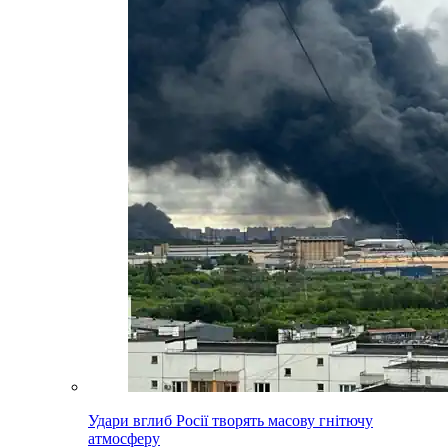
Удари вглиб Росії творять масову гнітючу
атмосферу