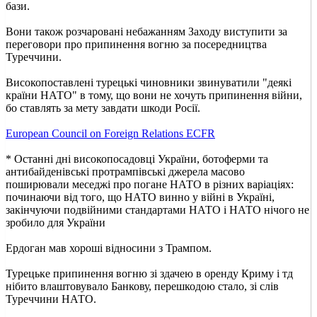
бази.
Вони також розчаровані небажанням Заходу виступити за
переговори про припинення вогню за посередництва
Туреччини.
Високопоставлені турецькі чиновники звинуватили "деякі
країни НАТО" в тому, що вони не хочуть припинення війни,
бо ставлять за мету завдати шкоди Росії.
European Council on Foreign Relations ECFR
* Останні дні високопосадовці України, ботоферми та
антибайденівські протрампівські джерела масово
поширювали меседжі про погане НАТО в різних варіаціях:
починаючи від того, що НАТО винно у війні в Україні,
закінчуючи подвійними стандартами НАТО і НАТО нічого не
зробило для України
Ердоган мав хороші відносини з Трампом.
Турецьке припинення вогню зі здачею в оренду Криму і тд
нібито влаштовувало Банкову, перешкодою стало, зі слів
Туреччини НАТО.