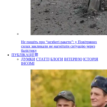
Не пишіть про “незбиті ракети”: у Повітряних
силах закликали не нагнітати ситуацію через
балістику
ПУБЛІКАЦІЇ
ДУМКИ
СТАТТІ
БЛОГИ
ІНТЕРВ'Ю
ІСТОРІЯ
ІНОЗМІ