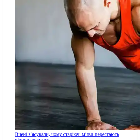
Вчені з’ясували, чому старіючі м’язи перестають
відновлюватися