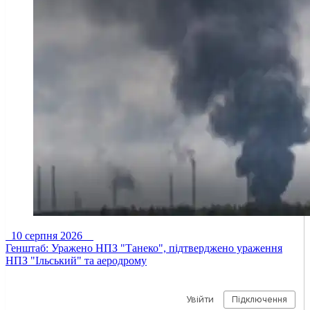
10 серпня 2026
Генштаб: Уражено НПЗ "Танеко", підтверджено ураження
НПЗ "Ільський" та аеродрому