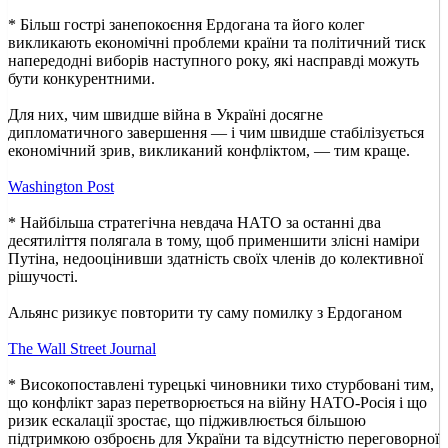
* Більш гострі занепокоєння Ердогана та його колег
викликають економічні проблеми країни та політичний тиск
напередодні виборів наступного року, які насправді можуть
бути конкурентними.
Для них, чим швидше війна в Україні досягне
дипломатичного завершення — і чим швидше стабілізується
економічний зрив, викликаний конфліктом, — тим краще.
Washington Post
* Найбільша стратегічна невдача НАТО за останні два
десятиліття полягала в тому, щоб применшити злісні наміри
Путіна, недооцінивши здатність своїх членів до колективної
рішучості.
Альянс ризикує повторити ту саму помилку з Ердоганом
The Wall Street Journal
* Високопоставлені турецькі чиновники тихо стурбовані тим,
що конфлікт зараз перетворюється на війну НАТО-Росія і що
ризик ескалації зростає, що підживлюється більшою
підтримкою озброєнь для України та відсутністю переговорної