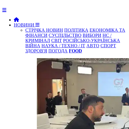
НОВИНИ
СТРІЧКА НОВИН
ПОЛІТИКА
ЕКОНОМІКА ТА
ФІНАНСИ
СУСПІЛЬСТВО
ВИБОРИ
НС /
КРИМІНАЛ
СВІТ
РОСІЙСЬКО-УКРАЇНСЬКА
ВІЙНА
НАУКА / ТЕХНО / IT
АВТО
СПОРТ
ЗДОРОВ'Я
ПОГОДА
FOOD