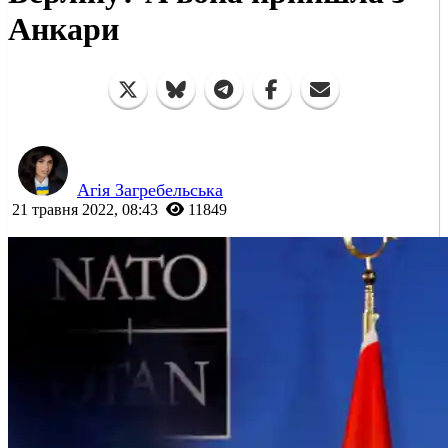
Анкари
Агія Загребельська
21 травня 2022, 08:43
11849