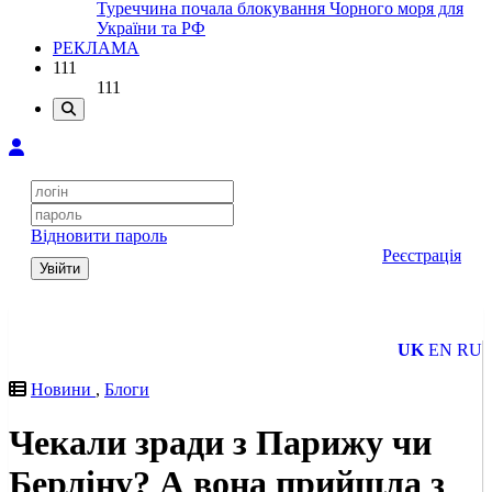
Туреччина почала блокування Чорного моря для
України та РФ
РЕКЛАМА
111
111
Відновити пароль
Реєстрація
Увійти
UK
EN
RU
Новини
,
Блоги
Чекали зради з Парижу чи
Берліну? А вона прийшла з