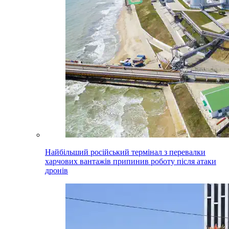
Найбільший російський термінал з перевалки
харчових вантажів припинив роботу після атаки
дронів