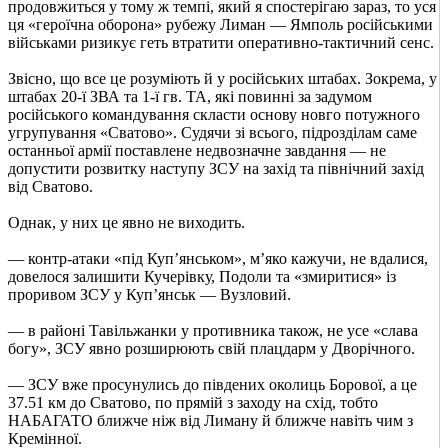
продовжиться у тому ж темпі, який я спостерігаю зараз, то уся
ця «героїчна оборона» рубежу Лиман — Ямполь російськими
військами ризикує геть втратити оперативно-тактичний сенс.
Звісно, що все це розуміють й у російських штабах. Зокрема, у
штабах 20-ї ЗВА та 1-ї гв. ТА, які повинні за задумом
російського командування скласти основу новго потужного
угрупування «Сватово». Судячи зі всього, підрозділам саме
останньої армії поставлене недвозначне завдання — не
допустити розвитку наступу ЗСУ на захід та північний захід
від Сватово.
Однак, у них це явно не виходить.
— контр-атаки «під Куп’янськом», м’яко кажучи, не вдалися,
довелося залишити Кучерівку, Подоли та «змиритися» із
проривом ЗСУ у Куп’янськ — Вузловий.
— в районі Тавільжанки у противника також, не усе «слава
богу», ЗСУ явно розширюють свій плацдарм у Дворічного.
— ЗСУ вже просунулись до південих околиць Борової, а це
37.51 км до Сватово, по прямій з заходу на схід, тобто
НАБАГАТО ближче ніж від Лиману й ближче навіть чим з
Кремінної.