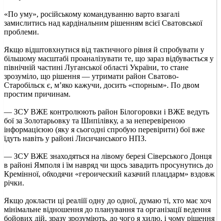
«По уму», російському командуванню варто взагалі
замислитись над кардінальним рішенням всієї Сватовської
проблеми.
Якщо відштовхнутися від тактичного рівня й спробувати у
більшому масштабі проаналізувати те, що зараз відбувається у
північній частині Луганської області України, то стане
зрозуміло, що рішення — утримати район Сватово-
Старобільск є, м’яко кажучи, досить «спорным». По двом
простим причинам.
— ЗСУ ВЖЕ контролюють район Білогоровки і ВЖЕ ведуть
бої за Золотарьовку та Шипілівку, а за неперевіреною
інформацієюю (яку я сьогодні спробую перевірити) бої вже
їдуть навіть у районі Лисичанського НПЗ.
— ЗСУ ВЖЕ знаходяться на лівому березі Сіверського Донця
в районі Ямполя і їм навряд чи щось завадить просунутись до
Кремінної, обходячи «героический казачий плацдарм» вздовж
річки.
Якщо докласти ці реаліїї одну до одної, думаю ті, хто має хоч
мінімальне відношення до планування та організації ведення
бойових дій, зразу зрозуміють, до чого я хилю, і чому рішення