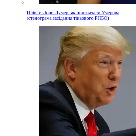
Плівки Лори Лумер: як призначали Умерова
(стенограма засідання тіньового РНБО)