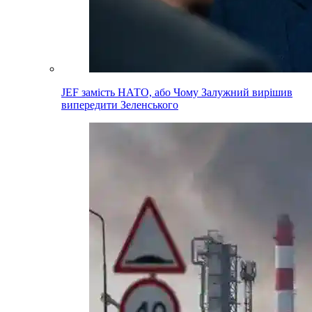
JEF замість НАТО, або Чому Залужний вирішив
випередити Зеленського