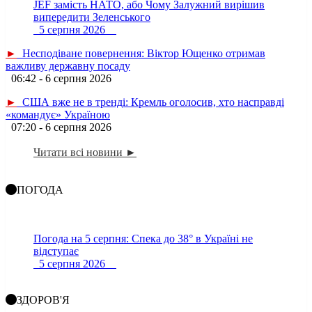
JEF замість НАТО, або Чому Залужний вирішив
випередити Зеленського
5 серпня 2026
►
Несподіване повернення: Віктор Ющенко отримав
важливу державну посаду
06:42 - 6 серпня 2026
►
США вже не в тренді: Кремль оголосив, хто насправді
«командує» Україною
07:20 - 6 серпня 2026
Читати всі новини ►
ПОГОДА
Погода на 5 серпня: Спека до 38° в Україні не
відступає
5 серпня 2026
ЗДОРОВ'Я