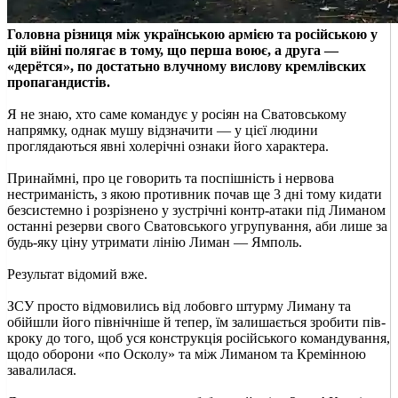
Головна різниця між українською армією та російською у
цій війні полягає в тому, що перша воює, а друга —
«дерётся», по достатьно влучному вислову кремлівских
пропагандистів.
Я не знаю, хто саме командує у росіян на Сватовському
напрямку, однак мушу відзначити — у цієї людини
проглядаються явні холерічні ознаки його характера.
Принаймні, про це говорить та поспішність і нервова
нестриманість, з якою противник почав ще 3 дні тому кидати
безсистемно і розрізнено у зустрічні контр-атаки під Лиманом
останні резерви свого Сватовського угрупування, аби лише за
будь-яку ціну утримати лінію Лиман — Ямполь.
Результат відомий вже.
ЗСУ просто відмовились від лобовго штурму Лиману та
обійшли його північніше й тепер, їм залишається зробити пів-
кроку до того, щоб уся конструкція російського командування,
щодо оборони «по Осколу» та між Лиманом та Кремінною
завалилася.