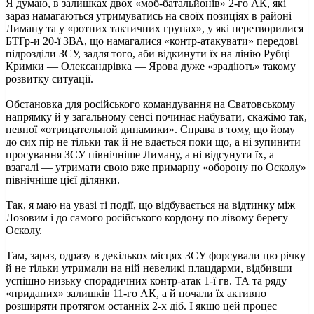
Я думаю, в залишках двох «моб-батальйонів» 2-го АК, які
зараз намагаються утримуватись на своїх позиціях в районі
Лиману та у «ротних тактичних групах», у які перетворилися
БТГр-и 20-ї ЗВА, що намагалися «контр-атакувати» передові
підрозділи ЗСУ, задля того, аби відкинути їх на лінію Рубці —
Кримки — Олександрівка — Ярова дуже «зрадіють» такому
розвитку ситуації.
Обстановка для російського командування на Сватовському
напрямку й у загальному сенсі починає набувати, скажімо так,
певної «отрицательной динамики». Справа в тому, що йому
до сих пір не тільки так й не вдається поки що, а ні зупинити
просування ЗСУ північніше Лиману, а ні відсунути їх, а
взагалі — утримати свою вже примарну «оборону по Осколу»
північніше цієї ділянки.
Так, я маю на увазі ті події, що відбувається на відтинку між
Лозовим і до самого російського кордону по лівому берегу
Осколу.
Там, зараз, одразу в декількох місцях ЗСУ форсували цю річку
й не тільки утримали на ній невеликі плацдарми, відбивши
успішно низьку спорадичних контр-атак 1-ї гв. ТА та ряду
«приданих» залишків 11-го АК, а й почали їх активно
розширяти протягом останніх 2-х діб. І якщо цей процес