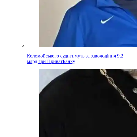
Коломойського судитимуть за заволодіння 9,2
млрд грн ПриватБанку