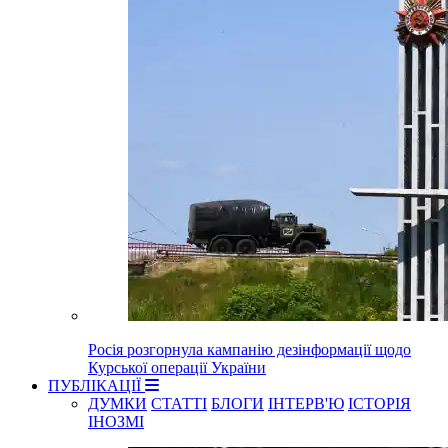
Росія розгорнула кампанію дезінформації щодо
Курської операції України
ПУБЛІКАЦІЇ
ДУМКИ
СТАТТІ
БЛОГИ
ІНТЕРВ'Ю
ІСТОРІЯ
ІНОЗМІ