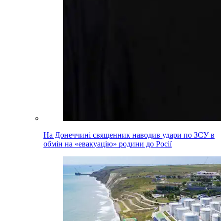
На Донеччині священник наводив удари по ЗСУ в
обмін на «евакуацію» родини до Росії