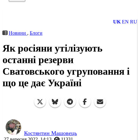
UK
EN
RU
Новини
,
Блоги
Як росіяни утілізують
останні резерви
Сватовського угруповання і
що це дає Україні
Костянтин Машовець
27 вересня 2022, 14:13
11331