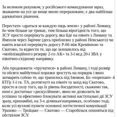
За великим рахунком, у російського командування зараз,
зважаючи на усе це вище мною перераховане, є два найбільш
адекватних рішення.
Перестати «драться за каждую пядь земли» у районі Лиману,
бо чим більше це триває, тим більша вірогідність того, що
ЗСУ просто переріжуть дорогу, яка йде на північ з Лиману та
Ямполя через Зарічне (десь приблизно у районі Невського) чи
навіть взагалі переріжуть дорогу Р-66 між Кремінною та
Сватово, та відвести те, що ще залишилось від
«мобілізаційного резерву 2-го АК» та 3-ї мсд 20-ї ЗВА у
північно-східному напрямку.
Або продовжити «пручатися» в районі Лиману, і тоді розмір
та обсяги майбутньої поразки зростуть на порядок і явно
затмарять собою те, що трапилось під Ізюмом. Бо «порепані» 4
БТГр 1-ї гв. ТА, розтягнуті на північ та захід від Сватово,
просто в силу того, що їх рівень боєздатності, скажимо так,
нині є достатньо «дискусійним», явно не дозволить їм
успішно та ефективно блокувати активні наступальні дії ЗСУ
зразу, принамйні, на 3-х ділянках\напрямках, особливо тоді,
коли усі вузлові пункти основної логічстичної комунікації
Уразово — Троїцьке — Сватово — Старобільск опиняться під
обстрілом ЗСУ.