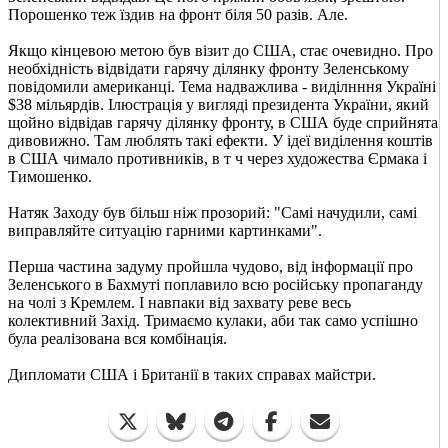
Порошенко теж їздив на фронт біля 50 разів. Але.
Якщо кінцевою метою був візит до США, стає очевидно. Про
необхідність відвідати гарячу ділянку фронту Зеленському
повідомили американці. Тема надважлива - виділнння Україні
$38 мільярдів. Ілюстрація у вигляді президента України, який
щойно відвідав гарячу ділянку фронту, в США буде сприйнята
дивовижно. Там люблять такі ефекти. У ідеї виділення коштів
в США чимало противників, в т ч через художества Єрмака і
Тимошенко.
Натяк Заходу був більш ніж прозорий: "Самі начудили, самі
виправляйте ситуацію гарними картинками".
Перша частина задуму пройшла чудово, від інформації про
Зеленського в Бахмуті поплавило всю російську пропаганду
на чолі з Кремлем. І навпаки від захвату реве весь
колективний Захід. Тримаємо кулаки, аби так само успішно
була реалізована вся комбінація.
Дипломати США і Британії в таких справах майстри.