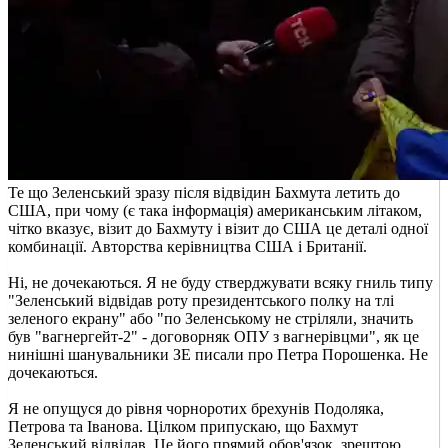
Те що Зеленський зразу після відвідин Бахмута летить до
США, при чому (є така інформація) американським літаком,
чітко вказує, візит до Бахмуту і візит до США це деталі одної
комбинації. Авторства керівництва США і Британії.
Ні, не дочекаються. Я не буду стверджувати всяку гниль типу
"Зеленський відвідав роту президентського полку на тлі
зеленого екрану" або "по Зеленському не стріляли, значить
був "вагнергейт-2" - договорняк ОПУ з вагнерівцми", як це
нинішні шанувальники ЗЕ писали про Петра Порошенка. Не
дочекаються.
Я не опущуся до рівня чорноротих брехунів Подоляка,
Петрова та Іванова. Цілком припускаю, що Бахмут
Зеленський відвідав. Це його прямий обов'язок, зрештою.