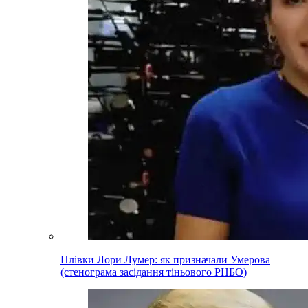
Плівки Лори Лумер: як призначали Умерова
(стенограма засідання тіньового РНБО)