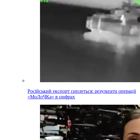
Російський експорт сиплеться: результати операції
«МоЛоЧКа» в цифрах