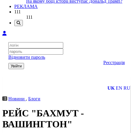
На якому боці історії виступає Дональд Трамп?
РЕКЛАМА
111
111
Відновити пароль
Реєстрація
Увійти
UK
EN
RU
Новини
,
Блоги
РЕЙС "БАХМУТ -
ВАШИНГТОН"