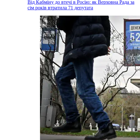
Від Кабміну до втечі в Росію: як Верховна Рада за
сім років втратила 71 депутата