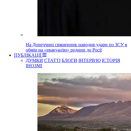
На Донеччині священник наводив удари по ЗСУ в
обмін на «евакуацію» родини до Росії
ПУБЛІКАЦІЇ
ДУМКИ
СТАТТІ
БЛОГИ
ІНТЕРВ'Ю
ІСТОРІЯ
ІНОЗМІ