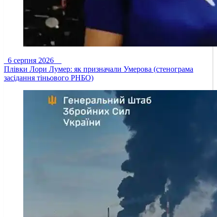
6 серпня 2026
Плівки Лори Лумер: як призначали Умерова (стенограма
засідання тіньового РНБО)