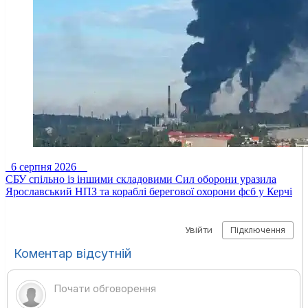
6 серпня 2026
СБУ спільно із іншими складовими Сил оборони уразила
Ярославський НПЗ та кораблі берегової охорони фсб у Керчі