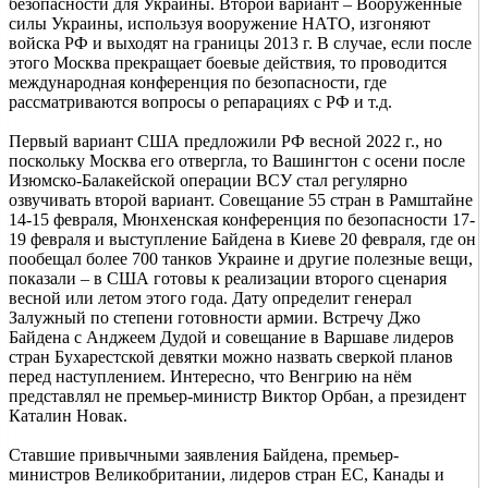
безопасности для Украины. Второй вариант – Вооружённые
силы Украины, используя вооружение НАТО, изгоняют
войска РФ и выходят на границы 2013 г. В случае, если после
этого Москва прекращает боевые действия, то проводится
международная конференция по безопасности, где
рассматриваются вопросы о репарациях с РФ и т.д.
Первый вариант США предложили РФ весной 2022 г., но
поскольку Москва его отвергла, то Вашингтон с осени после
Изюмско-Балакейской операции ВСУ стал регулярно
озвучивать второй вариант. Совещание 55 стран в Рамштайне
14-15 февраля, Мюнхенская конференция по безопасности 17-
19 февраля и выступление Байдена в Киеве 20 февраля, где он
пообещал более 700 танков Украине и другие полезные вещи,
показали – в США готовы к реализации второго сценария
весной или летом этого года. Дату определит генерал
Залужный по степени готовности армии. Встречу Джо
Байдена с Анджеем Дудой и совещание в Варшаве лидеров
стран Бухарестской девятки можно назвать сверкой планов
перед наступлением. Интересно, что Венгрию на нём
представлял не премьер-министр Виктор Орбан, а президент
Каталин Новак.
Ставшие привычными заявления Байдена, премьер-
министров Великобритании, лидеров стран ЕС, Канады и