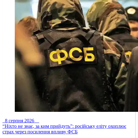
8 серпня 2026
“Ніхто не знає, за ким прийдуть”: російську еліту охоплює
страх через посилення впливу ФСБ