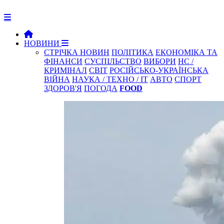
НОВИНИ
СТРІЧКА НОВИН
ПОЛІТИКА
ЕКОНОМІКА ТА
ФІНАНСИ
СУСПІЛЬСТВО
ВИБОРИ
НС /
КРИМІНАЛ
СВІТ
РОСІЙСЬКО-УКРАЇНСЬКА
ВІЙНА
НАУКА / ТЕХНО / IT
АВТО
СПОРТ
ЗДОРОВ'Я
ПОГОДА
FOOD