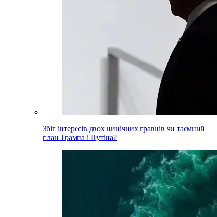
Збіг інтересів двох цинічних гравців чи таємний
план Трампа і Путіна?