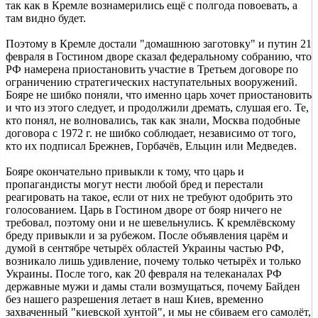
так как в Кремле вознамерились ещё с полгода повоевать, а
там видно будет.
Поэтому в Кремле достали "домашнюю заготовку" и путин 21
февраля в Гостином дворе сказал федеральному собранию, что
РФ намерена приостановить участие в Третьем договоре по
ограничению стратегических наступательных вооружений.
Бояре не шибко поняли, что именно царь хочет приостановить
и что из этого следует, и продолжили дремать, слушая его. Те,
кто понял, не волновались, так как знали, Москва подобные
договора с 1972 г. не шибко соблюдает, независимо от того,
кто их подписал Брежнев, Горбачёв, Ельцин или Медведев.
Бояре окончательно привыкли к тому, что царь и
пропагандисты могут нести любой бред и перестали
реагировать на такое, если от них не требуют одобрить это
голосованием. Царь в Гостином дворе от бояр ничего не
требовал, поэтому они и не шевельнулись. К кремлёвскому
бреду привыкли и за рубежом. После объявления царём и
думой в сентябре четырёх областей Украины частью РФ,
возникало лишь удивление, почему только четырёх и только
Украины. После того, как 20 февраля на телеканалах РФ
державные мужи и дамы стали возмущаться, почему Байден
без нашего разрешения летает в наш Киев, временно
захваченный "киевской хунтой", и мы не сбиваем его самолёт,