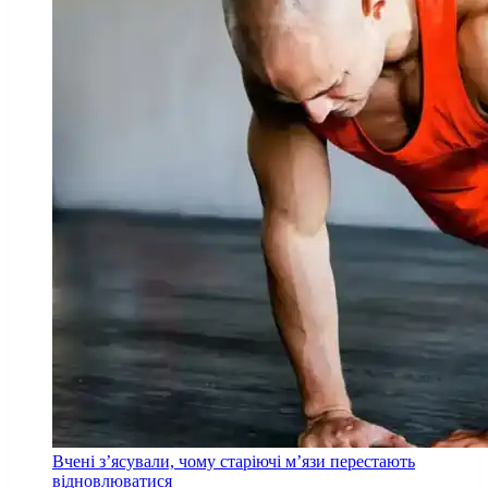
Вчені з’ясували, чому старіючі м’язи перестають
відновлюватися