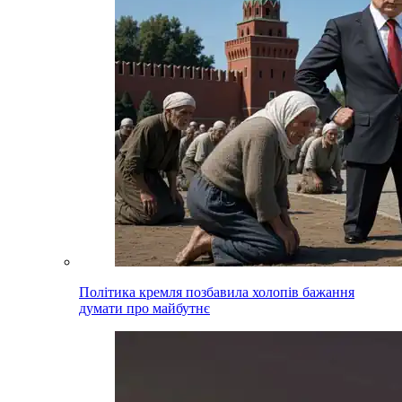
Політика кремля позбавила холопів бажання
думати про майбутнє