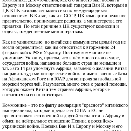
Европу и в Москву ответственный товарищ Ван И, который в
ЦК КПК возглавляет комиссию по международным
отношениям. В Китае, как и в СССР, ЦК компартии реальное
правительство, принимающее решения, а министерства его
придатки. По этой причине в ЦК существуют комиссии и
отделы, тождественные министерствам.
Как не удивительно, но китайские коммунисты целый год не
могли определиться, как им относиться к вторжению 24
февраля войск РФ в Украину. Поэтому коммюнике не
упоминает Украину, притом, что в нём много слов о мире,
осуждается война, нападение больших стран на меньшие и
т.п. Зато 14 раз упомянута Африка, заявлено о желании Китая
направить туда миротворческие войска и иметь военные базы
на Африканском Роге и в ЮАР для контроля за глобальной
морской торговлей. Разумеется, много слов о разной помощи,
которую окажет Китай тем странам Африки, которые
согласятся на его протекторат.
Коммюнике – это по факту декларация "красного" китайского
империализма, который предлагает США и ЕС не
препятствовать его военной и другой экспансии в Африку в
обмен на нейтральное отношение Пекина к российско-
украинской войне. Поездка Ван И в Европу и Москву и его