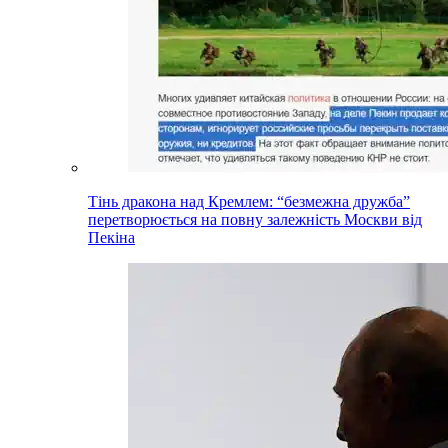
Тінь дракона над Кремлем: “безмежна дружба”
перетворюється на повну залежність Москви від
Пекіна