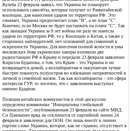
Кулеба 23 февраля заявил, что Украина не планирует
использовать самолёты, которые получит от Рамштайнской
коалиции, для нанесения ударов по территории РФ. Это
означает, Украина предпочитает план "В", а не план "С".
Конечно, если Москва не будет настаивать на плане "С". Так
как авиация Украина за 9 лет войны ни разу не нанесла
ударов по территории РФ, то у Коалиции и Китая, а также у
сторонних наблюдателей, нет оснований для сомнений в
искренности Украины. Для внесения полной ясности в умы
московских бояр украинские хакеры взломали две
радиостанции РФ в Крыму и передали 23 февраля заявление
Кирилла Буданова, о том, что Крым – это Украина и он
возвращается домой, а коллаборантам и оккупантам лучше
быстрее покинуть полуостров во избежание неприятностей в
личной и семейной жизни. Так как коллаборанты – это сфера
интересов ГУР, то логично, что с заявлением выступил
именно Буданов.
Позиция китайских коммунистов в этой дискуссии
определена коммюнике "Инициативы глобальной
безопасности", опубликованным 21 февраля на сайте МИД.
Си Цзиньпин вряд ли отклонится от партийной линии 24
февраля в заявлении для ООН. Он лишь внесёт в линию
партии слово Украина, которое, как не странно, отсутствует в
коммюнике. Для уточнения, как его вписать был послан в