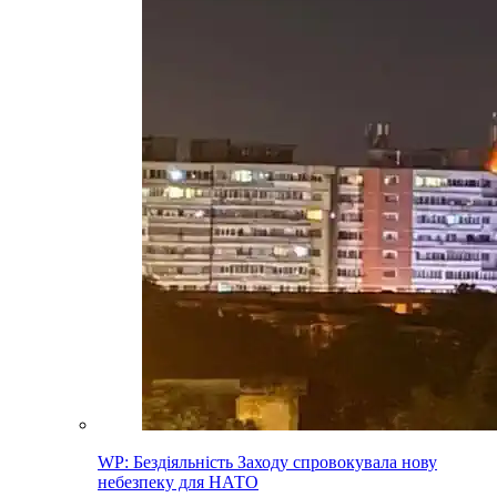
WP: Бездіяльність Заходу спровокувала нову
небезпеку для НАТО