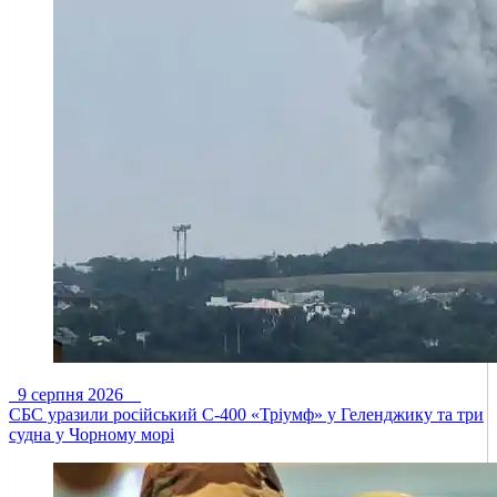
9 серпня 2026
СБС уразили російський С-400 «Тріумф» у Геленджику та три
судна у Чорному морі