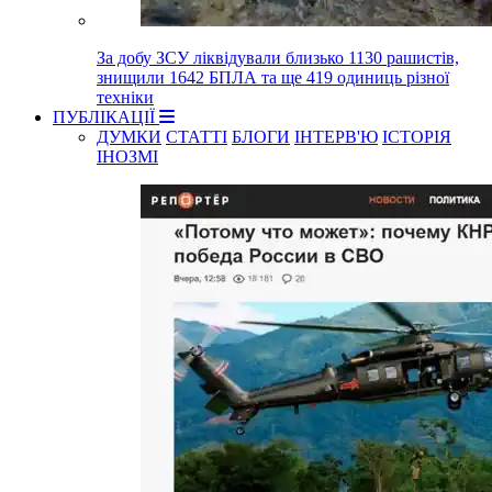
За добу ЗСУ ліквідували близько 1130 рашистів,
знищили 1642 БПЛА та ще 419 одиниць різної
техніки
ПУБЛІКАЦІЇ
ДУМКИ
СТАТТІ
БЛОГИ
ІНТЕРВ'Ю
ІСТОРІЯ
ІНОЗМІ