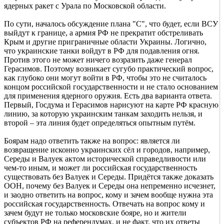
ядерных ракет с Урала по Московской области.
По сути, началось обсуждение плана "С", что будет, если ВСУ
выйдут к границе, а армия РФ не прекратит обстреливать
Крым и другие приграничные области Украины. Логично,
что украинские танки войдут в РФ для подавления огня.
Против этого не может ничего возразить даже генерал
Герасимов. Поэтому возникает сугубо практический вопрос,
как глубоко они могут войти в РФ, чтобы это не считалось
концом российской государственности и не стало основанием
для применения ядерного оружия. Есть два варианта ответа.
Первый, Госдума и Герасимов нарисуют на карте РФ красную
линию, за которую украинским танкам заходить нельзя, и
второй – эта линия будет определяться опытным путём.
Боярам надо ответить также на вопрос: является ли
возвращение исконно украинских сёл и городов, например,
Середы и Валуек актом исторической справедливости или
чем-то иным, и может ли российская государственность
существовать без Валуек и Середы. Придётся также доказать
ООН, почему без Валуек и Середы она непременно исчезнет,
и заодно ответить на вопрос, кому и зачем вообще нужна эта
российская государственность. Отвечать на вопрос кому и
зачем будут не только московские бояре, но и жители
субъектов РФ на референдумах, и не факт, что их ответы