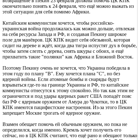
возвращение в Пекин 23 февраля должны помочь ЦК КПК
окончательно понять к 24 февраля, что ещё можно выжать из
этой ситуации для себя помимо Африки.
Китайским коммунистам хочется, чтобы российско-
украинская война продолжалась как можно дольше, отвлекая
на себя ресурсы Запада и РФ, и создавая Пекину широкое
поле для манёвров. ЦК КПК видит себя обезьяной, которая
сидит на дереве и ждёт, когда два тигра испустят дух в борьбе,
чтобы затем слезть с дерева, снять шкуры с обоих, и ещё
прихватить такие "полянки" как Африка и Ближний Восток.
Поэтому Пекину очень не хочется, что Украина победила в
этом году по плану "В". Ему хочется плана "С", но без
ядерной войны. Если атомные бомбы и снаряды будут
взрываться где-то на границе Украины и РФ, то китайские
коммунисты отнесутся к этому спокойно. Но так как этим не
ограничится и под удары ядерных ракет США попадёт пояс
баз РФ с ядерным оружием от Амура до Чукотки, то в ЦК
КПК имеются пацифистские настроения. Из-за этого Пекин
запрещает Москве трогать её ядерное оружие.
Взамен обещает помочь ей обычным оружием, но пока не
определился, когда именно. Кремль хочет получить его
сейчас, но в ЦК КПК считают, что ещё рано и обещают только