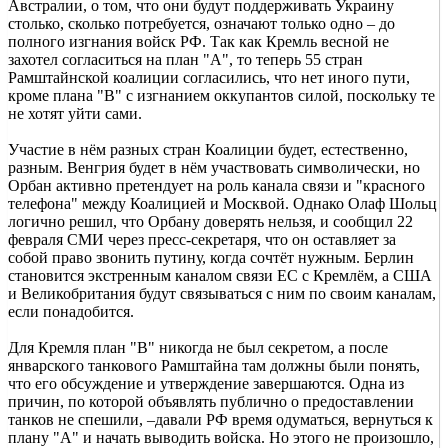
Австралии, о том, что они будут поддерживать Украину
столько, сколько потребуется, означают только одно – до
полного изгнания войск РФ. Так как Кремль весной не
захотел согласиться на план "А", то теперь 55 стран
Рамштайнской коалиции согласились, что нет иного пути,
кроме плана "В" с изгнанием оккупантов силой, поскольку те
не хотят уйти сами.
Участие в нём разных стран Коалиции будет, естественно,
разным. Венгрия будет в нём участвовать символически, но
Орбан активно претендует на роль канала связи и "красного
телефона" между Коалицией и Москвой. Однако Олаф Шольц
логично решил, что Орбану доверять нельзя, и сообщил 22
февраля СМИ через пресс-секретаря, что он оставляет за
собой право звонить путину, когда сочтёт нужным. Берлин
становится экстренным каналом связи ЕС с Кремлём, а США
и Великобритания будут связываться с ним по своим каналам,
если понадобится.
Для Кремля план "В" никогда не был секретом, а после
январского танкового Рамштайна там должны были понять,
что его обсуждение и утверждение завершаются. Одна из
причин, по которой объявлять публично о предоставлении
танков не спешили, –давали РФ время одуматься, вернуться к
плану "А" и начать выводить войска. Но этого не произошло,