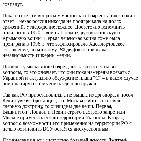
совпадут.
Пока на все эти вопросы у московских бояр есть только один
ответ – некая россия никогда не проигрывала на полях
сражений. Утверждение ложное. Достаточно вспомнить
проигрыш в 1920 г. войны Польше, русско-японскую и
Крымскую войны. Первая чеченская война тоже была
проиграна в 1996 г., что зафиксировало Хасавюртовское
соглашение, по которому РФ де-факто признала
независимость Ичкерии-Чечни.
Поскольку московские бояре дают такой ответ на все
вопросы, то это означает, что они пока намерены воевать с
Украиной и актуально обсуждение плана "С" – в каком случае
они планируют применить ядерной оружие.
Так как РФ приостановила, а не вышла из договора, а посол
Келин уверял британцев, что Москва свято чтить свою
ядерную доктрину, то очевидны две вещи. Первая,
Вашингтон, Лондон и Пекин строго настрого запретили
Москве применять его по территории Украины. Вторая,
вопрос о возможности его применения на территории РФ с
целью остановить ВСУ остаётся дискуссионным.
Для внесения в эту дискуссию большей ясности Дмитрий