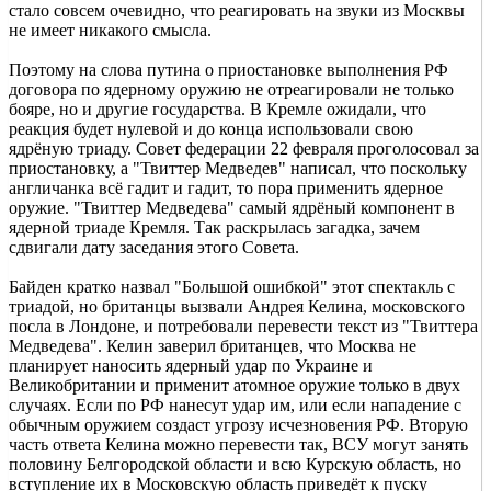
стало совсем очевидно, что реагировать на звуки из Москвы
не имеет никакого смысла.
Поэтому на слова путина о приостановке выполнения РФ
договора по ядерному оружию не отреагировали не только
бояре, но и другие государства. В Кремле ожидали, что
реакция будет нулевой и до конца использовали свою
ядрёную триаду. Совет федерации 22 февраля проголосовал за
приостановку, а "Твиттер Медведев" написал, что поскольку
англичанка всё гадит и гадит, то пора применить ядерное
оружие. "Твиттер Медведева" самый ядрёный компонент в
ядерной триаде Кремля. Так раскрылась загадка, зачем
сдвигали дату заседания этого Совета.
Байден кратко назвал "Большой ошибкой" этот спектакль с
триадой, но британцы вызвали Андрея Келина, московского
посла в Лондоне, и потребовали перевести текст из "Твиттера
Медведева". Келин заверил британцев, что Москва не
планирует наносить ядерный удар по Украине и
Великобритании и применит атомное оружие только в двух
случаях. Если по РФ нанесут удар им, или если нападение с
обычным оружием создаст угрозу исчезновения РФ. Вторую
часть ответа Келина можно перевести так, ВСУ могут занять
половину Белгородской области и всю Курскую область, но
вступление их в Московскую область приведёт к пуску