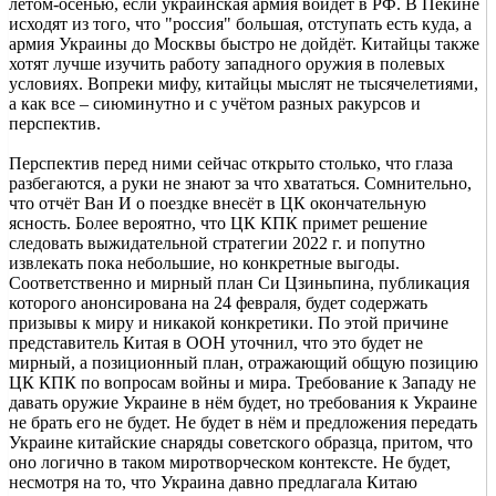
летом-осенью, если украинская армия войдёт в РФ. В Пекине
исходят из того, что "россия" большая, отступать есть куда, а
армия Украины до Москвы быстро не дойдёт. Китайцы также
хотят лучше изучить работу западного оружия в полевых
условиях. Вопреки мифу, китайцы мыслят не тысячелетиями,
а как все – сиюминутно и с учётом разных ракурсов и
перспектив.
Перспектив перед ними сейчас открыто столько, что глаза
разбегаются, а руки не знают за что хвататься. Сомнительно,
что отчёт Ван И о поездке внесёт в ЦК окончательную
ясность. Более вероятно, что ЦК КПК примет решение
следовать выжидательной стратегии 2022 г. и попутно
извлекать пока небольшие, но конкретные выгоды.
Соответственно и мирный план Си Цзиньпина, публикация
которого анонсирована на 24 февраля, будет содержать
призывы к миру и никакой конкретики. По этой причине
представитель Китая в ООН уточнил, что это будет не
мирный, а позиционный план, отражающий общую позицию
ЦК КПК по вопросам войны и мира. Требование к Западу не
давать оружие Украине в нём будет, но требования к Украине
не брать его не будет. Не будет в нём и предложения передать
Украине китайские снаряды советского образца, притом, что
оно логично в таком миротворческом контексте. Не будет,
несмотря на то, что Украина давно предлагала Китаю