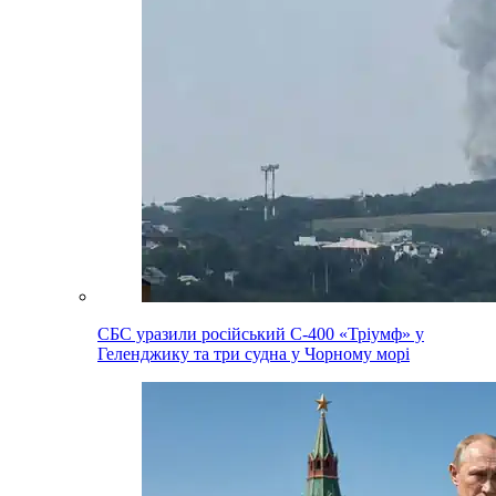
СБС уразили російський С-400 «Тріумф» у
Геленджику та три судна у Чорному морі