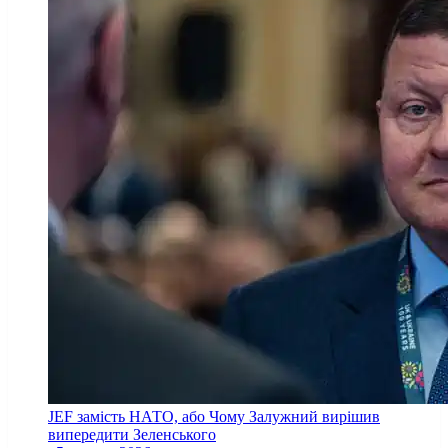
JEF замість НАТО, або Чому Залужний вирішив
випередити Зеленського