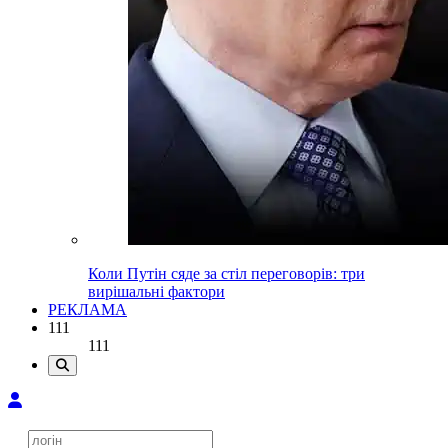
Коли Путін сяде за стіл переговорів: три
вирішальні фактори
РЕКЛАМА
111
111