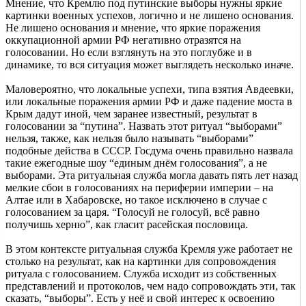
Мнение, что Кремлю под путинские выборы нужны яркие
картинки военных успехов, логично и не лишено основания.
Не лишено основания и мнение, что яркие поражения
оккупационной армии РФ негативно отразятся на
голосовании. Но если взглянуть на это поглубже и в
динамике, то вся ситуация может выглядеть несколько иначе.
Маловероятно, что локальные успехи, типа взятия Авдеевки,
или локальные поражения армии РФ и даже падение моста в
Крым дадут иной, чем заранее известный, результат в
голосовании за “путина”. Назвать этот ритуал “выборами”
нельзя, также, как нельзя было называть “выборами”
подобные действа в СССР. Госдума очень правильно назвала
такие ежегодные шоу “единым днём голосования”, а не
выборами. Эта ритуальная служба могла давать пять лет назад
мелкие сбои в голосованиях на периферии империи – на
Алтае или в Хабаровске, но такое исключено в случае с
голосованием за царя. “Голосуй не голосуй, всё равно
получишь херню”, как гласит расейская пословица.
В этом контексте ритуальная служба Кремля уже работает не
столько на результат, как на картинки для сопровождения
ритуала с голосованием. Служба исходит из собственных
представлений и протоколов, чем надо сопровождать эти, так
сказать, “выборы”. Есть у неё и свой интерес к освоению