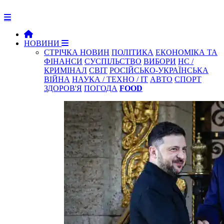
НОВИНИ
СТРІЧКА НОВИН
ПОЛІТИКА
ЕКОНОМІКА ТА
ФІНАНСИ
СУСПІЛЬСТВО
ВИБОРИ
НС /
КРИМІНАЛ
СВІТ
РОСІЙСЬКО-УКРАЇНСЬКА
ВІЙНА
НАУКА / ТЕХНО / IT
АВТО
СПОРТ
ЗДОРОВ'Я
ПОГОДА
FOOD