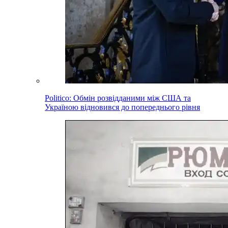
Politico: Обмін розвідданими між США та
Україною відновився до попереднього рівня