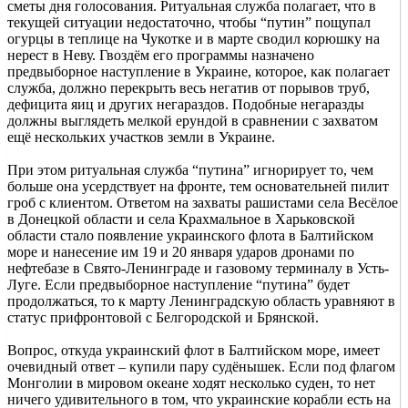
сметы дня голосования. Ритуальная служба полагает, что в
текущей ситуации недостаточно, чтобы “путин” пощупал
огурцы в теплице на Чукотке и в марте сводил корюшку на
нерест в Неву. Гвоздём его программы назначено
предвыборное наступление в Украине, которое, как полагает
служба, должно перекрыть весь негатив от порывов труб,
дефицита яиц и других негараздов. Подобные негаразды
должны выглядеть мелкой ерундой в сравнении с захватом
ещё нескольких участков земли в Украине.
При этом ритуальная служба “путина” игнорирует то, чем
больше она усердствует на фронте, тем основательней пилит
гроб с клиентом. Ответом на захваты рашистами села Весёлое
в Донецкой области и села Крахмальное в Харьковской
области стало появление украинского флота в Балтийском
море и нанесение им 19 и 20 января ударов дронами по
нефтебазе в Свято-Ленинграде и газовому терминалу в Усть-
Луге. Если предвыборное наступление “путина” будет
продолжаться, то к марту Ленинградскую область уравняют в
статус прифронтовой с Белгородской и Брянской.
Вопрос, откуда украинский флот в Балтийском море, имеет
очевидный ответ – купили пару судёнышек. Если под флагом
Монголии в мировом океане ходят несколько суден, то нет
ничего удивительного в том, что украинские корабли есть на