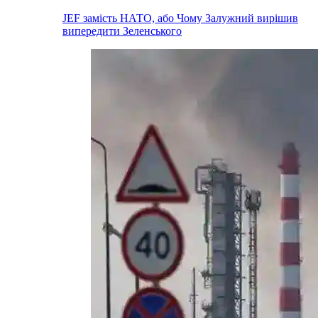
JEF замість НАТО, або Чому Залужний вирішив
випередити Зеленського