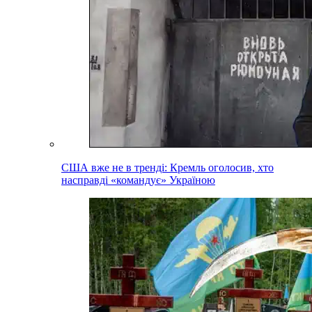
США вже не в тренді: Кремль оголосив, хто
насправді «командує» Україною