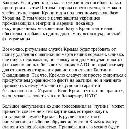
Балтике. Если учесть то, сколько украинцев погибли только
при строительстве Петром I города своего имени, то можно
требовать передачи Кронштадта под военно-морскую базу
Украины. В том числе в целях защиты украинцев,
проживающих в Ингрии и Карелии, пока ещё
оккупированных московитами. Базу в Кронштадте надо
обязательно добавить одиннадцатым пунктов к украинской
формуле мира.
Возможно, ритуальная служба Кремля будет требовать от
шойгу удаления с Балтики до марта наших кораблей. Однако,
сие никак невозможно, поскольку они должны участвовать с
февраля по июнь в больших учениях НАТО по отработке мер
для отражения вторжения рашистов в страны Балтии и
Скандинавии. Так что, Кремлю следует не просто смириться с
присутствием украинского флота на Балтике, но и начинать
привыкать к нему. Это одно из условий гарантий
безопасности для Украины. Если Кремлю что-то не нравится,
то он может жаловаться в штаб-квартиру НАТО.
Большое наступление ко дню голосования за “путина” может
привести совсем не к тем картинкам, которых ждут в
ритуальной службе Кремля. В русле логике этого
наступления и выборов обрушение моста в Крым к марту
становится неизбежностью. При желании его можно будет