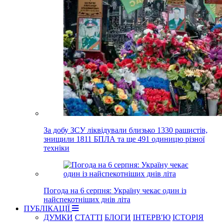
За добу ЗСУ ліквідували близько 1330 рашистів,
знищили 1811 БПЛА та ще 491 одиницю різної
техніки
Погода на 6 серпня: Україну чекає один із
найспекотніших днів літа
ПУБЛІКАЦІЇ
ДУМКИ
СТАТТІ
БЛОГИ
ІНТЕРВ'Ю
ІСТОРІЯ