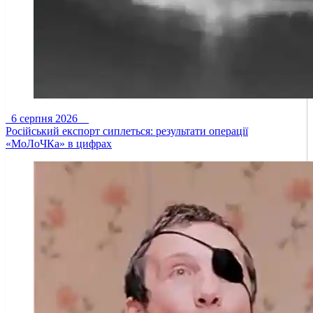
6 серпня 2026
Російський експорт сиплеться: результати операції
«МоЛоЧКа» в цифрах