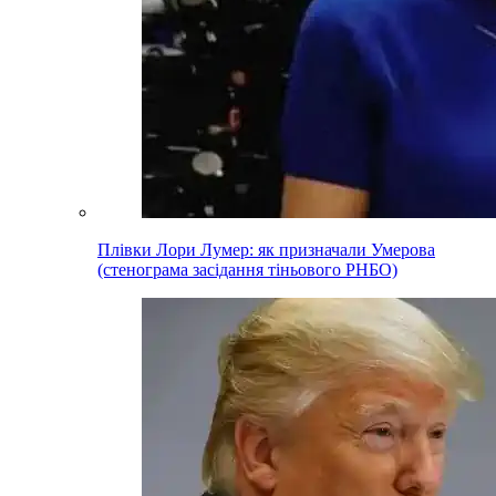
Плівки Лори Лумер: як призначали Умерова
(стенограма засідання тіньового РНБО)