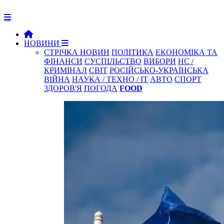
НОВИНИ
СТРІЧКА НОВИН
ПОЛІТИКА
ЕКОНОМІКА ТА
ФІНАНСИ
СУСПІЛЬСТВО
ВИБОРИ
НС /
КРИМІНАЛ
СВІТ
РОСІЙСЬКО-УКРАЇНСЬКА
ВІЙНА
НАУКА / ТЕХНО / IT
АВТО
СПОРТ
ЗДОРОВ'Я
ПОГОДА
FOOD