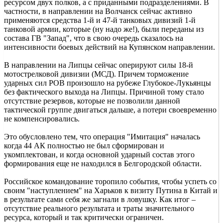
ресурсом двух полков, а с приданными подразделениями. В
частности, в направлении на Волчанск сейчас активно
применяются средства 1-й и 47-й танковых дивизий 1-й
танковой армии, которые (ну надо же!), были переданы из
состава ГВ "Запад", что в свою очередь сказалось на
интенсивности боевых действий на Купянском направлении.
В направлении на Липцы сейчас оперируют силы 18-й
мотострелковой дивизии (МСД). Причем торможение
ударных сил РОВ произошло на рубеже Глубокое-Лукьянцы
без фактического выхода на Липцы. Причиной тому стало
отсутствие резервов, которые не позволили данной
тактической группе двигаться дальше, а потери своевременно
не компенсировались.
Это обусловлено тем, что операция "Имитация" началась
когда 44 АК полностью не был сформирован и
укомплектован, и когда основной ударный состав этого
формирования еще не находился в Белгородской области.
Российское командование торопило события, чтобы успеть со
своим "наступлением" на Харьков к визиту Путина в Китай и
в результате сами себя же загнали в ловушку. Как итог –
отсутствие реального результата и траты значительного
ресурса, который и так критически ограничен.