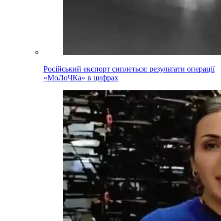
Російський експорт сиплеться: результати операції
«МоЛоЧКа» в цифрах