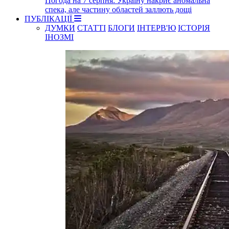
Погода на 7 серпня: Україну накриє аномальна
спека, але частину областей заллють дощі
ПУБЛІКАЦІЇ
ДУМКИ
СТАТТІ
БЛОГИ
ІНТЕРВ'Ю
ІСТОРІЯ
ІНОЗМІ