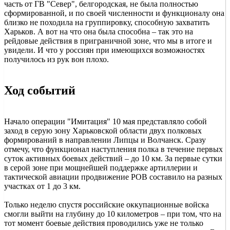
часть от ГВ "Север", белгородская, не была полностью
сформированной, и по своей численности и функционалу она
близко не походила на группировку, способную захватить
Харьков. А вот на что она была способна – так это на
рейдовые действия в приграничной зоне, что мы в итоге и
увидели. И что у россиян при имеющихся возможностях
получилось из рук вон плохо.
Ход событий
Начало операции "Имитация" 10 мая представляло собой
заход в серую зону Харьковской области двух полковых
формирований в направлении Липцы и Волчанск. Сразу
отмечу, что функционал наступления полка в течение первых
суток активных боевых действий – до 10 км. За первые сутки
в серой зоне при мощнейшей поддержке артиллерии и
тактической авиации продвижение РОВ составило на разных
участках от 1 до 3 км.
Только неделю спустя российские оккупационные войска
смогли выйти на глубину до 10 километров – при том, что на
тот момент боевые действия проводились уже не только