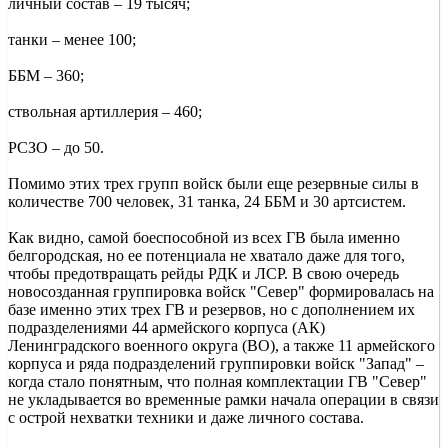
личный состав – 19 тысяч;
танки – менее 100;
ББМ – 360;
ствольная артиллерия – 460;
РСЗО – до 50.
Помимо этих трех групп войск были еще резервные силы в
количестве 700 человек, 31 танка, 24 ББМ и 30 артсистем.
Как видно, самой боеспособной из всех ГВ была именно
белгородская, но ее потенциала не хватало даже для того,
чтобы предотвращать рейды РДК и ЛСР. В свою очередь
новосозданная группировка войск "Север" формировалась на
базе именно этих трех ГВ и резервов, но с дополнением их
подразделениями 44 армейского корпуса (АК)
Ленинградского военного округа (ВО), а также 11 армейского
корпуса и ряда подразделений группировки войск "Запад" –
когда стало понятным, что полная комплектации ГВ "Север"
не укладывается во временные рамки начала операции в связи
с острой нехватки техники и даже личного состава.