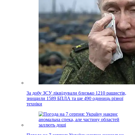
За добу ЗСУ ліквідували близько 1210 рашистів,
знищили 1589 БПЛА та ще 490 одиниць різної
техніки