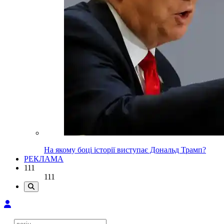
На якому боці історії виступає Дональд Трамп?
РЕКЛАМА
111
111