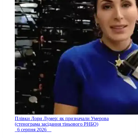
Плівки Лори Лумер: як призначали Умерова
(стенограма засідання тіньового РНБО)
6 серпня 2026