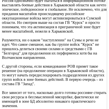
Россия однозначно будет пытаться в информационном потоке
выставлять боевые действия в Харьковской области как нечто
эпическое, победоносное и глобальное. Не исключено, что для
придания масштабов происходящему российские
оккупационные войска могут активизироваться в Сумской
области. Но смотрим выше на состав ГВ "Курск" и просто
понимаем, что эта активизация в приграничной зоне будет
менее масштабной, нежели в Харьковской.
Разумеется, ни о каком "наступлении" на Сумы и речи не
идет. Что самое смешное, как бы группе войск "Курск" не
пришлось делиться своими силами и средствами с ГВ
"Белгород" для продолжения их перформенса хотя бы на
Волчанском направлении.
С другой стороны, если командование РОВ примет такое
решение (на продолжение операции в Харьковской области),
то могут начать передислоцировать подразделения из других
групп войск в зоне боевых действий. В первую очередь – из
состава ГВ "Запад".
Все зависит от того, насколько долго готовы россияне стирать
свои ресурсы в бессмысленной мясорубке, фактически не
имеющей в зоне БД абсолютно никакого практического
значения.