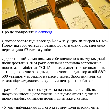
Про це повідомляє
Bloomberg
.
Спотове золото піднялося до $2994 за унцію. Ф'ючерси в Нью-
Йорку, які торгуються з премією до готівкових цін, впевнено
перевищили $3 тис. за унцію.
Дорогоцінний метал показав себе впевнено в цьому кварталі
після зростання 2024 року, оскільки агресивна торговельна
програма адміністрації США знизила апетит до ризикованих
активів, включно з акціями, а ключовий індикатор акцій S&P
500 увійшов у корекцію на цьому тижні. Зростання злитків
також підтримувалося покупками центральних банків.
Трамп обіцяв, що не скасує мита на сталь і алюміній, які
набули чинності цього тижня, і не відмовиться від планів
щодо тарифів, які мають почати діяти вже 2 квітня.
«У міру наближення другого кварталу, коли взаємні мита