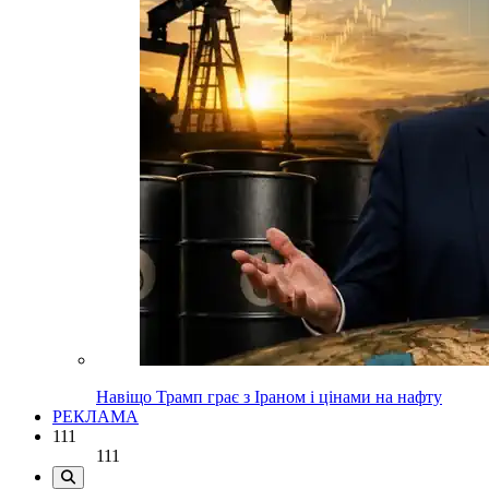
Навіщо Трамп грає з Іраном і цінами на нафту
РЕКЛАМА
111
111