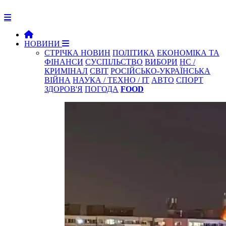
НОВИНИ
СТРІЧКА НОВИН
ПОЛІТИКА
ЕКОНОМІКА ТА
ФІНАНСИ
СУСПІЛЬСТВО
ВИБОРИ
НС /
КРИМІНАЛ
СВІТ
РОСІЙСЬКО-УКРАЇНСЬКА
ВІЙНА
НАУКА / ТЕХНО / IT
АВТО
СПОРТ
ЗДОРОВ'Я
ПОГОДА
FOOD