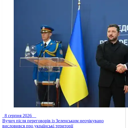
8 серпня 2026
Вучич після переговорів із Зеленським неочікувано
висловився про українські території