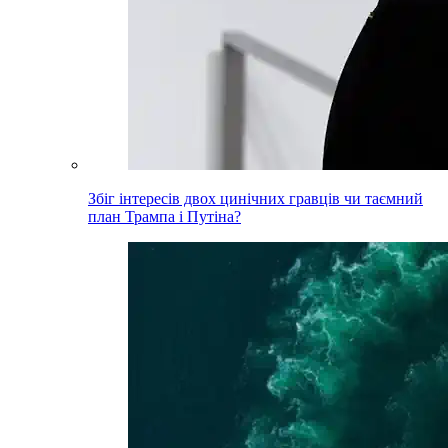
Збіг інтересів двох цинічних гравців чи таємний
план Трампа і Путіна?