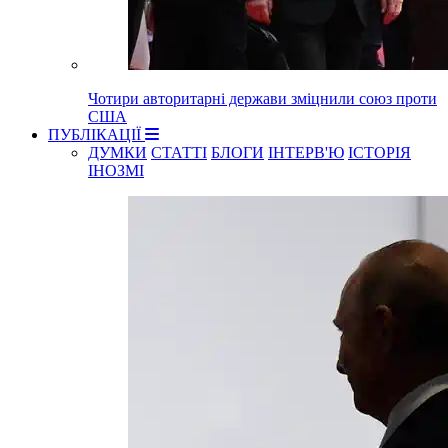
Чотири авторитарні держави зміцнили союз проти
США
ПУБЛІКАЦІЇ
ДУМКИ
СТАТТІ
БЛОГИ
ІНТЕРВ'Ю
ІСТОРІЯ
ІНОЗМІ