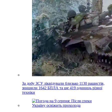
За добу ЗСУ ліквідували близько 1130 рашистів,
знищили 1642 БПЛА та ще 419 одиниць різної
техніки