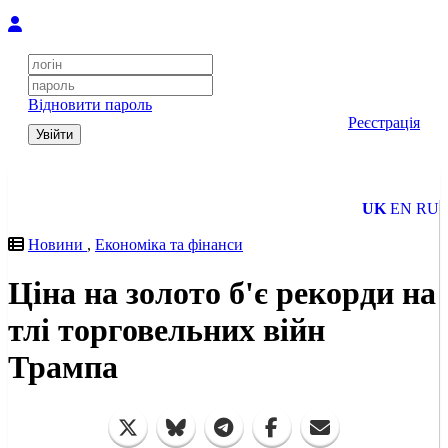
Відновити пароль
Реєстрація
Увійти
UK
EN
RU
Новини
,
Економіка та фінанси
Ціна на золото б'є рекорди на
тлі торговельних війн
Трампа