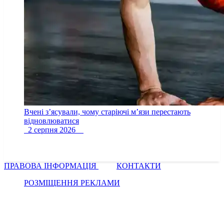
Вчені з’ясували, чому старіючі м’язи перестають
відновлюватися
2 серпня 2026
ПРАВОВА ІНФОРМАЦІЯ
КОНТАКТИ
РОЗМІЩЕННЯ РЕКЛАМИ