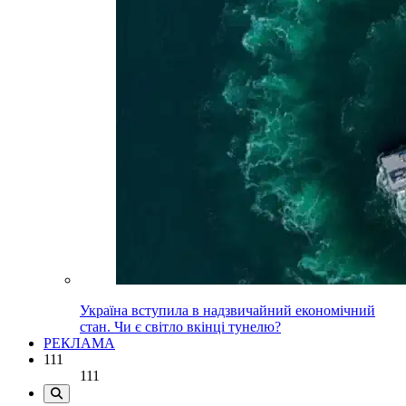
Україна вступила в надзвичайний економічний
стан. Чи є світло вкінці тунелю?
РЕКЛАМА
111
111