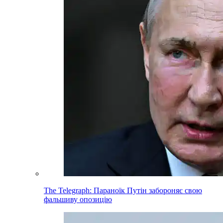
The Telegraph: Параноїк Путін забороняє свою
фальшиву опозицію