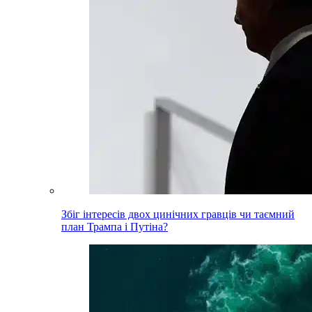
Збіг інтересів двох цинічних гравців чи таємний
план Трампа і Путіна?