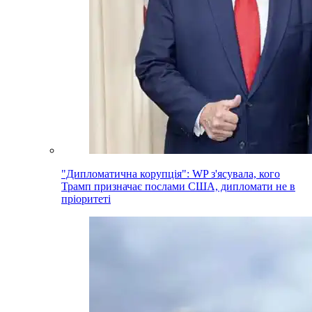
"Дипломатична корупція": WP з'ясувала, кого
Трамп призначає послами США, дипломати не в
пріоритеті