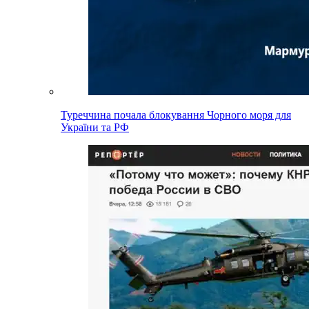
Туреччина почала блокування Чорного моря для
України та РФ