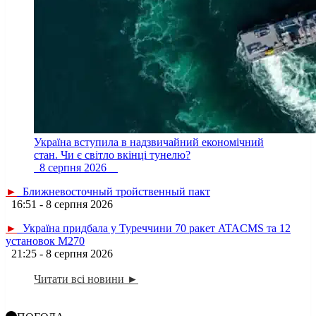
Україна вступила в надзвичайний економічний
стан. Чи є світло вкінці тунелю?
8 серпня 2026
►
Ближневосточный тройственный пакт
16:51 - 8 серпня 2026
►
Україна придбала у Туреччини 70 ракет ATACMS та 12
установок M270
21:25 - 8 серпня 2026
Читати всі новини ►