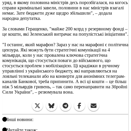
уряд, в якому половина міністрів десь порозбігалася, на когось
справи кримінальні завели, половини в нас міністрів взагалі
немає. Зате бюджети дуже щедро збільшили", – додала
народна депутатка.
За словами Геращенко, "майже 200 млрд у резервному фонді –
це кошти, які Зеленський витрачає на популістські ініціативи".
"І останнє, який марафон? Зараз у нас на марафоні є політична
цензура. Які можуть бути стратегічні комунікації на 4
мільярди, коли у нас провалена ключова стратегічна
комунікація, що стосується поваги до військового, що
стосується проблем з мобілізацією. Ці крадіжки в ручному
управлінні з українського бюджету, які направляються на
лояльні телеканали або на конверти для анонімних телеграм-
каналів Банкової, треба припинити. А всі ці кошти – це більш
ніж 5 мільярдів гривень, – так само перенаправити на Збройні
Сили України", – резюмувала вона.
Інші новини:
Читайте також: