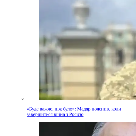
«Буде важче, ніж було»: Мадяр пояснив, коли
завершиться війна з Росією