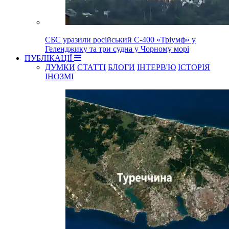
СБС уразили російський С-400 «Тріумф» у
Геленджику та три судна у Чорному морі
ПУБЛІКАЦІЇ
ДУМКИ
СТАТТІ
БЛОГИ
ІНТЕРВ'Ю
ІСТОРІЯ
ІНОЗМІ