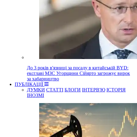
До 3 років в'язниці за посаду в китайській BYD:
ексглаві МЗС Угорщини Сійярто загрожує вирок
за хабарництво
ПУБЛІКАЦІЇ
ДУМКИ
СТАТТІ
БЛОГИ
ІНТЕРВ'Ю
ІСТОРІЯ
ІНОЗМІ