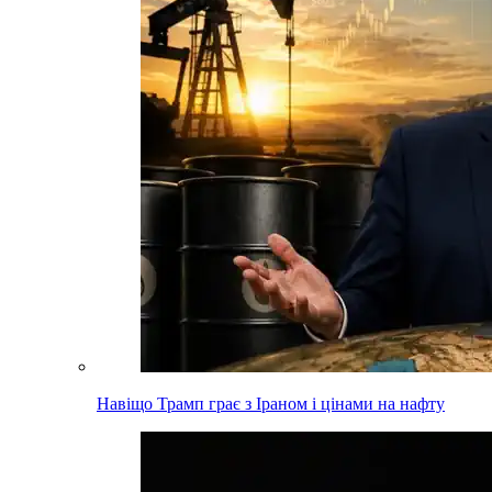
Навіщо Трамп грає з Іраном і цінами на нафту