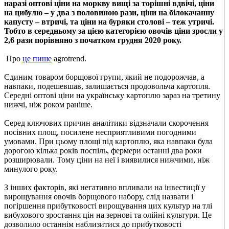
наразі оптові ціни на моркву вищі за торішні вдвічі, ціни
на цибулю – у два з половиною рази, ціни на білокачанну
капусту – втричі, та ціни на буряки столові – теж утричі.
Тобто в середньому за цією категорією овочів ціни зросли у
2,6 рази порівняно з початком грудня 2020 року.
Про
це пише
agrotrend.
Єдиним товаром борщової групи, який не подорожчав, а
навпаки, подешевшав, залишається продовольча картопля.
Середні оптові ціни на українську картоплю зараз на третину
нижчі, ніж роком раніше.
Серед ключових причин аналітики відзначали скорочення
посівних площ, посилене несприятливими погодними
умовами. При цьому площі під картоплю, яка навпаки була
дорогою кілька років поспіль, фермери останні два роки
розширювали. Тому ціни на неї і виявилися нижчими, ніж
минулого року.
З інших факторів, які негативно впливали на інвестиції у
вирощування овочів борщового набору, слід назвати і
погіршення прибутковості вирощування цих культур на тлі
вибухового зростання цін на зернові та олійні культури. Це
дозволило останнім наблизитися до прибутковості