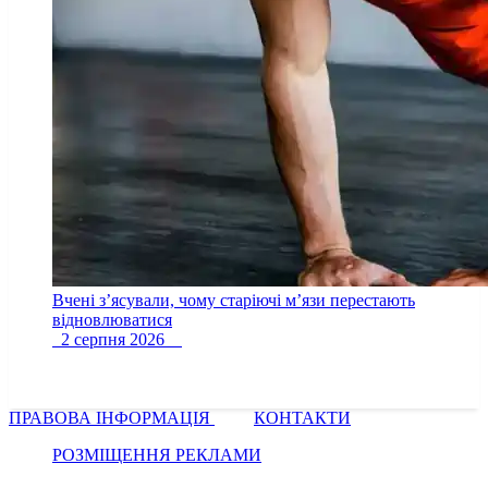
Вчені з’ясували, чому старіючі м’язи перестають
відновлюватися
2 серпня 2026
ПРАВОВА ІНФОРМАЦІЯ
КОНТАКТИ
РОЗМІЩЕННЯ РЕКЛАМИ