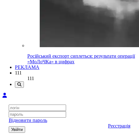
Російський експорт сиплеться: результати операції
«МоЛоЧКа» в цифрах
РЕКЛАМА
111
111
Відновити пароль
Реєстрація
Увійти