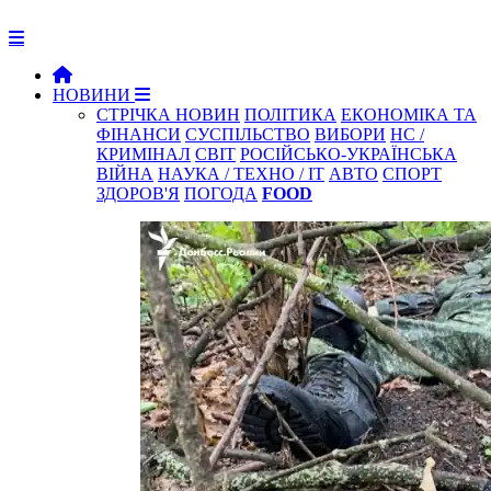
НОВИНИ
СТРІЧКА НОВИН
ПОЛІТИКА
ЕКОНОМІКА ТА
ФІНАНСИ
СУСПІЛЬСТВО
ВИБОРИ
НС /
КРИМІНАЛ
СВІТ
РОСІЙСЬКО-УКРАЇНСЬКА
ВІЙНА
НАУКА / ТЕХНО / IT
АВТО
СПОРТ
ЗДОРОВ'Я
ПОГОДА
FOOD