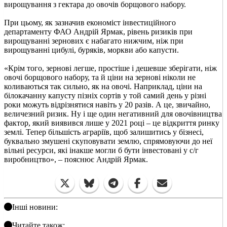
вирощування з гектара до овочів борщового набору.
При цьому, як зазначив економіст інвестиційного
департаменту ФАО Андрій Ярмак, рівень ризиків при
вирощуванні зернових є набагато нижчим, ніж при
вирощуванні цибулі, буряків, моркви або капусти.
«Крім того, зернові легше, простіше і дешевше зберігати, ніж
овочі борщового набору, та й ціни на зернові ніколи не
коливаються так сильно, як на овочі. Наприклад, ціни на
білокачанну капусту пізніх сортів у той самий день у різні
роки можуть відрізнятися навіть у 20 разів. А це, звичайно,
величезний ризик. Ну і ще один негативний для овочівництва
фактор, який виявився лише у 2021 році – це відкриття ринку
землі. Тепер більшість аграріїв, щоб залишитись у бізнесі,
буквально змушені скуповувати землю, спрямовуючи до неї
вільні ресурси, які інакше могли б бути інвестовані у с/г
виробництво», – пояснює Андрій Ярмак.
Інші новини:
Читайте також: