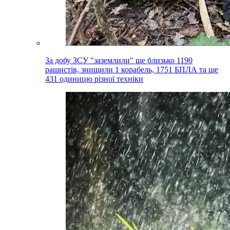
За добу ЗСУ "заземлили" ще близько 1190
рашистів, знищили 1 корабель, 1751 БПЛА та ще
431 одиницю різної техніки