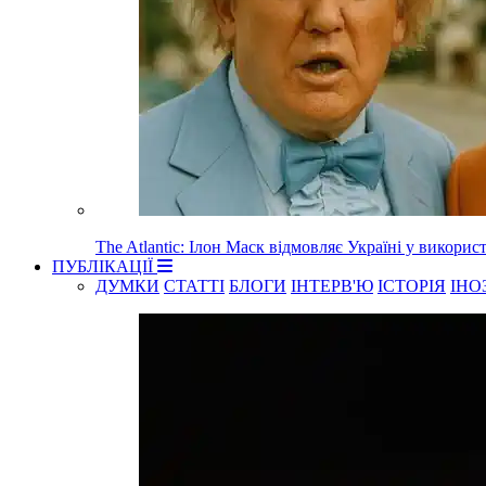
The Atlantic: Ілон Маск відмовляє Україні у використа
ПУБЛІКАЦІЇ
ДУМКИ
СТАТТІ
БЛОГИ
ІНТЕРВ'Ю
ІСТОРІЯ
ІНО