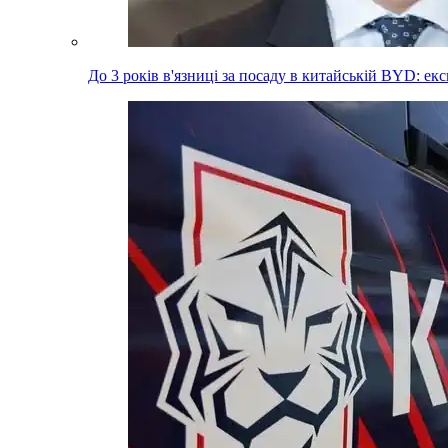
До 3 років в'язниці за посаду в китайській BYD: е