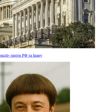
кції» проти РФ та Ірану