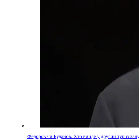
Федоров чи Буданов. Хто вийде у другий тур із За