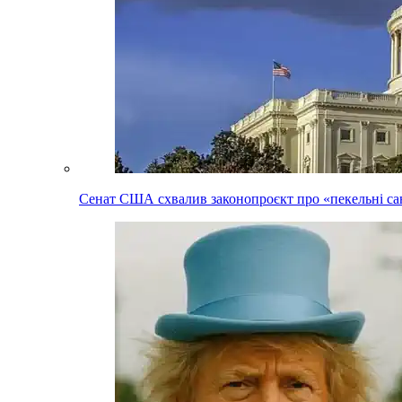
Сенат США схвалив законопроєкт про «пекельні сан