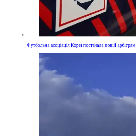
Футбольна асоціація Кореї постачала повій арбітра