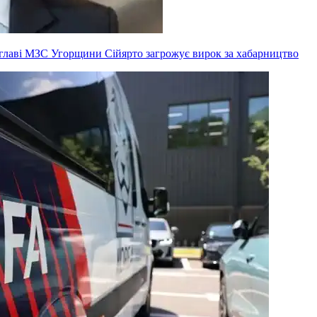
ксглаві МЗС Угорщини Сійярто загрожує вирок за хабарництво