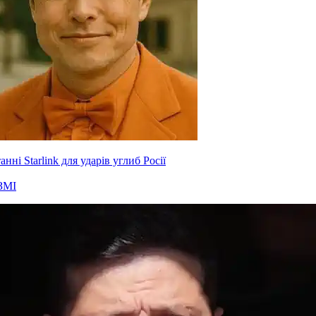
нні Starlink для ударів углиб Росії
ЗМІ