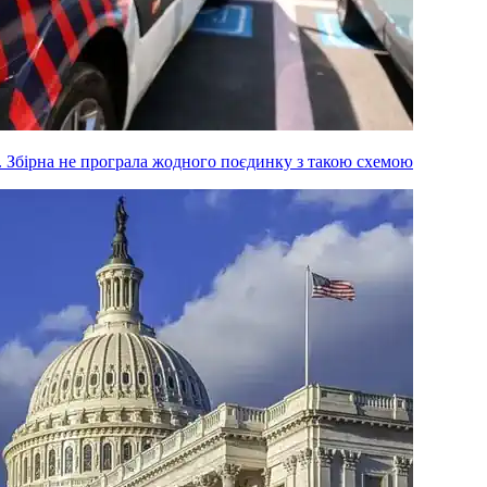
м. Збірна не програла жодного поєдинку з такою схемою