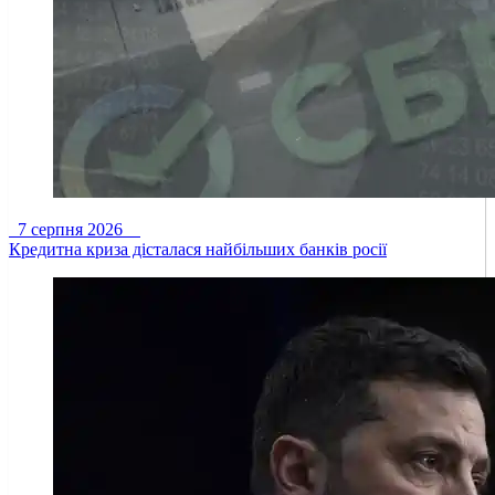
7 серпня 2026
Кредитна криза дісталася найбільших банків росії