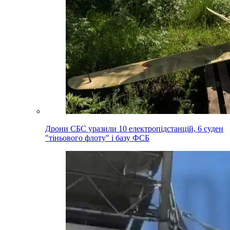
Дрони СБС уразили 10 електропідстанцій, 6 суден
"тіньового флоту" і базу ФСБ