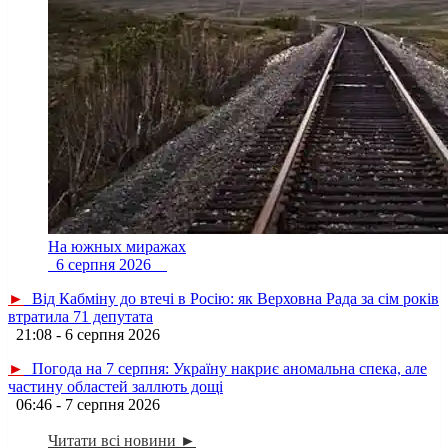
На южных миражах
6 серпня 2026
►
Від Кабміну до втечі в Росію: як Верховна Рада за сім років
втратила 71 депутата
21:08 - 6 серпня 2026
►
Погода на 7 серпня: Україну накриє аномальна спека, але
частину областей заллють дощі
06:46 - 7 серпня 2026
Читати всі новини ►