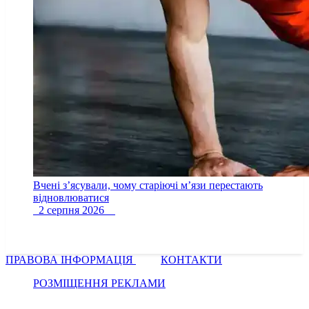
Вчені з’ясували, чому старіючі м’язи перестають
відновлюватися
2 серпня 2026
ПРАВОВА ІНФОРМАЦІЯ
КОНТАКТИ
РОЗМІЩЕННЯ РЕКЛАМИ