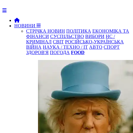
НОВИНИ
СТРІЧКА НОВИН
ПОЛІТИКА
ЕКОНОМІКА ТА
ФІНАНСИ
СУСПІЛЬСТВО
ВИБОРИ
НС /
КРИМІНАЛ
СВІТ
РОСІЙСЬКО-УКРАЇНСЬКА
ВІЙНА
НАУКА / ТЕХНО / IT
АВТО
СПОРТ
ЗДОРОВ'Я
ПОГОДА
FOOD