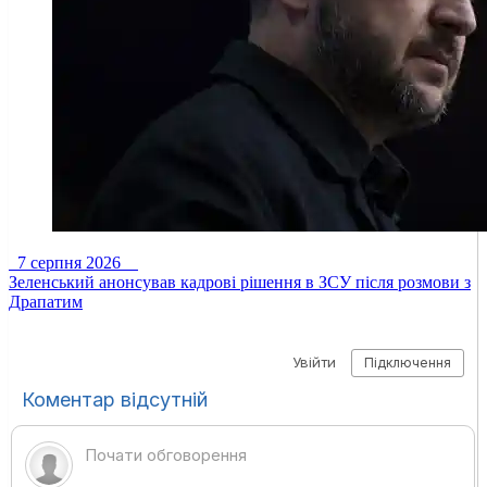
7 серпня 2026
Зеленський анонсував кадрові рішення в ЗСУ після розмови з
Драпатим