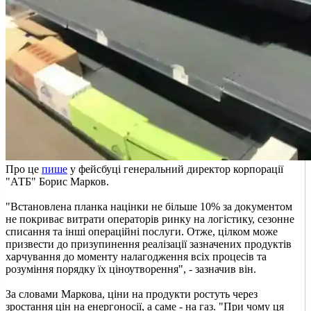
Про це
пише
у фейсбуці генеральний директор корпорації
"АТБ" Борис Марков.
"Встановлена планка націнки не більше 10% за документом
не покриває витрати операторів ринку на логістику, сезонне
списання та інші операційні послуги. Отже, цілком може
призвести до призупинення реалізації зазначених продуктів
харчування до моменту налагодження всіх процесів та
розуміння порядку їх ціноутворення", - зазначив він.
За словами Маркова, ціни на продукти ростуть через
зростання цін на енергоносії, а саме - на газ. "При чому ця