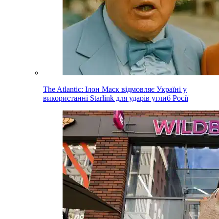
The Atlantic: Ілон Маск відмовляє Україні у
використанні Starlink для ударів углиб Росії