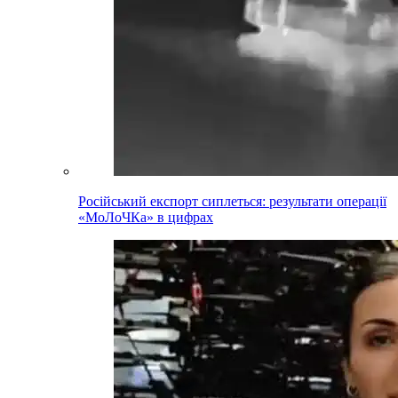
Російський експорт сиплеться: результати операції
«МоЛоЧКа» в цифрах