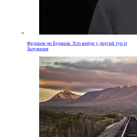
Федоров чи Буданов. Хто вийде у другий тур із
Залужним