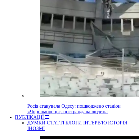
Росія атакувала Одесу: пошкоджено стадіон
«Чорноморець», постраждала людина
ПУБЛІКАЦІЇ
ДУМКИ
СТАТТІ
БЛОГИ
ІНТЕРВ'Ю
ІСТОРІЯ
ІНОЗМІ