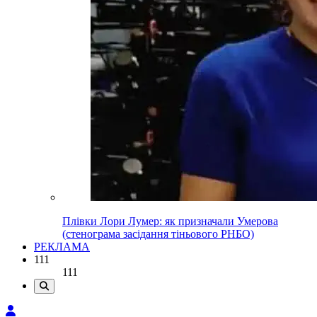
Плівки Лори Лумер: як призначали Умерова
(стенограма засідання тіньового РНБО)
РЕКЛАМА
111
111