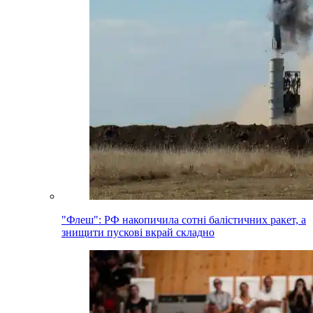
"Флеш": РФ накопичила сотні балістичних ракет, а
знищити пускові вкрай складно