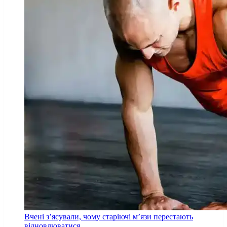
Вчені з’ясували, чому старіючі м’язи перестають
відновлюватися