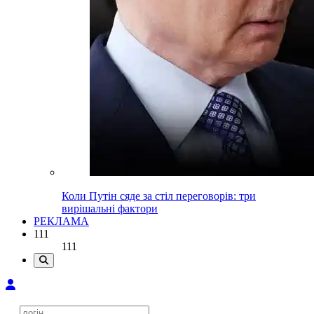
Коли Путін сяде за стіл переговорів: три
вирішальні фактори
РЕКЛАМА
111
111