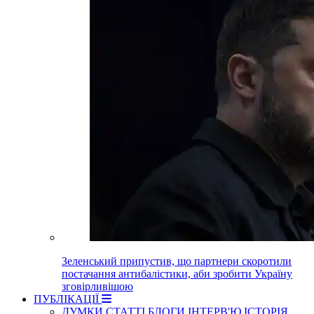
Зеленський припустив, що партнери скоротили
постачання антибалістики, аби зробити Україну
зговірливішою
ПУБЛІКАЦІЇ
ДУМКИ
СТАТТІ
БЛОГИ
ІНТЕРВ'Ю
ІСТОРІЯ