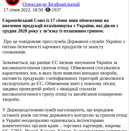
Олександр Безфамільний
17 січня 2022, 18:50
1937
Європейський Союз із 17 січня зняв обмеження на
ввезення продукції птахівництва з України, які діяли з
грудня 2020 року у зв’язку із пташиним грипом.
Про це повідомляє пресслужба Державної служби України з
питань безпечності харчових продуктів та захисту
споживачів.
Зазначається, що раніше ЄС визнав зонування України за
високопатогенним грипом птиці. Обмеження стосувалися
карантинних зон, в яких були виявлені випадки хвороби,
натомість продукцію з неінфікованих територій дозволялося
експортувати до ЄС. Обмеження зняті у повному обсязі,
завдяки проведеній роботі з ліквідації спалахів
високопатогенного грипу птиці та запобігання поширенню
хвороби.
У Держпродспоживслужбі наголошують, що впродовж
останніх років система державного контролю за грипом птиці
в Україні неодноразово оцінювалась інспекторами
компетентних органів країн – торгових партнерів, зокрема
ЄС, США, Японії, Канади, Китаю. За результатами оцінювань