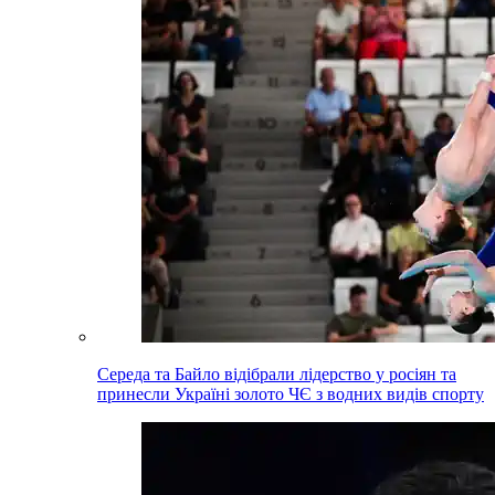
Середа та Байло відібрали лідерство у росіян та
принесли Україні золото ЧЄ з водних видів спорту