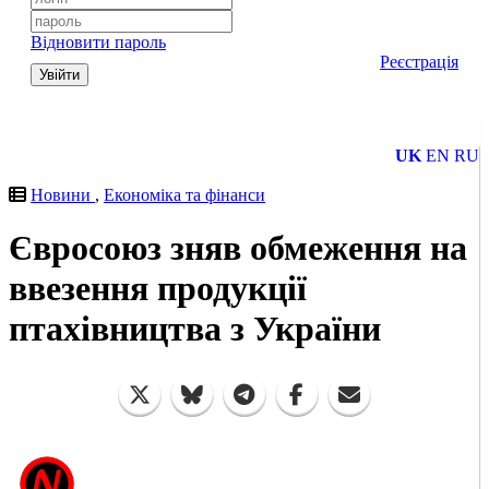
Відновити пароль
Реєстрація
Увійти
UK
EN
RU
Новини
,
Економіка та фінанси
Євросоюз зняв обмеження на
ввезення продукції
птахівництва з України