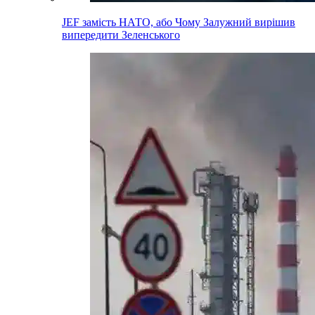
JEF замість НАТО, або Чому Залужний вирішив
випередити Зеленського