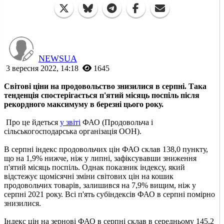
NEWSUA
3 вересня 2022, 14:18
1645
Світові ціни на продовольство знизилися в серпні. Така
тенденція спостерігається п'ятий місяць поспіль після
рекордного максимуму в березні цього року.
Про це йдеться
у звіті
ФАО (Продовольча і
сільськогосподарська організація ООН).
В серпні індекс продовольчих цін ФАО склав 138,0 пункту,
що на 1,9% нижче, ніж у липні, зафіксувавши зниження
п'ятий місяць поспіль. Однак показник індексу, який
відстежує щомісячні зміни світових цін на кошик
продовольчих товарів, залишився на 7,9% вищим, ніж у
серпні 2021 року. Всі п'ять субіндексів ФАО в серпні помірно
знизилися.
Індекс цін на зернові ФАО в серпні склав в середньому 145,2