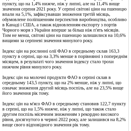
пункту, що на 1,4% нижче, ніж у липні, але на 11,4% вище
значення серпня 2021 року. У серпні світові ціни на пшеницю
впали на 5,1%, зафіксувавши зниження третій місяць,
обумовлене поліпшенням перспектив виробництва, особливо
в Канаді і США, а також відновленням експорту з портів
Чорного моря з України вперше за більш ніж п'ять місяців.
Тим не менш, світові ціни на пшеницю залишилися на 10,6%
вищими за серпневі значення минулого року.
Індекс цін на рослинні олії ФАО в середньому склав 163,3
пункту в серпні, що на 3,3% менше в порівнянні з попереднім
місяцем, в результаті чого значення індексу стало трохи
нижчим рівня минулого року.
Індекс цін на молочні продукти ФАО в серпні склав в
середньому 143,5 пункту, що на 2% менше, ніж у липні, що
означає зниження другий місяць поспіль, але на 23,5% вище
його значення рік тому.
Індекс цін на м'ясо ФАО в середньому становив 122,7 пункту
в серпні, що на 1,5% нижче, ніж у липні, що також стало
другим поспіль місячним зниженням з рекордно високого
рівня, досягнутого в червні 2022 року, але залишився на 8,2%
вище свого відповідного значення рік тому.