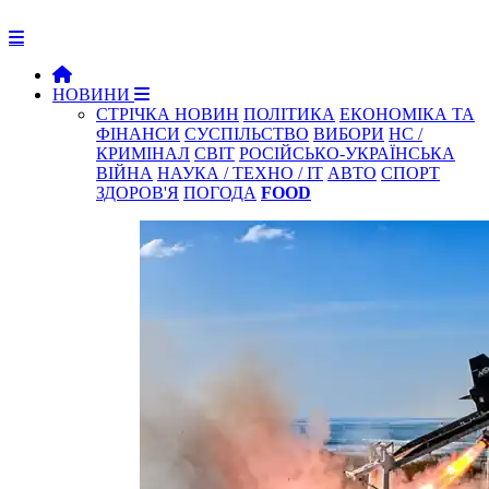
НОВИНИ
СТРІЧКА НОВИН
ПОЛІТИКА
ЕКОНОМІКА ТА
ФІНАНСИ
СУСПІЛЬСТВО
ВИБОРИ
НС /
КРИМІНАЛ
СВІТ
РОСІЙСЬКО-УКРАЇНСЬКА
ВІЙНА
НАУКА / ТЕХНО / IT
АВТО
СПОРТ
ЗДОРОВ'Я
ПОГОДА
FOOD