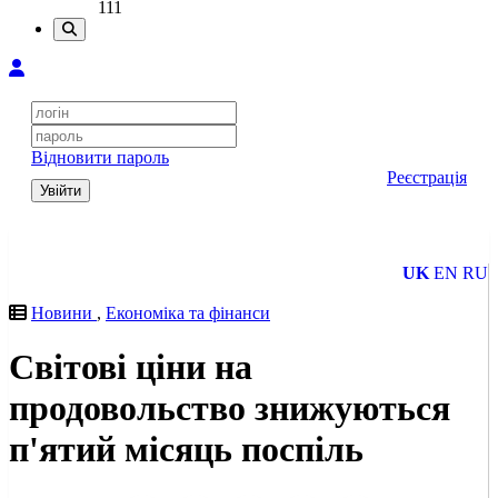
111
Відновити пароль
Реєстрація
Увійти
UK
EN
RU
Новини
,
Економіка та фінанси
Світові ціни на
продовольство знижуються
п'ятий місяць поспіль