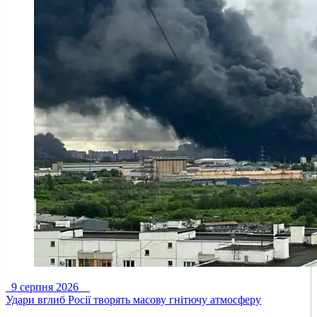
9 серпня 2026
Удари вглиб Росії творять масову гнітючу атмосферу