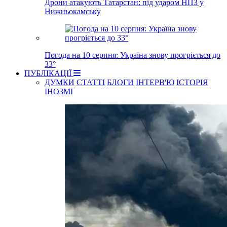
Дрони атакують Татарстан: під ударом НПЗ у
Нижньокамську
Погода на 10 серпня: Україна знову прогріється до
33°
ПУБЛІКАЦІЇ
ДУМКИ
СТАТТІ
БЛОГИ
ІНТЕРВ'Ю
ІСТОРІЯ
ІНОЗМІ