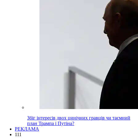
Збіг інтересів двох цинічних гравців чи таємний
план Трампа і Путіна?
РЕКЛАМА
111