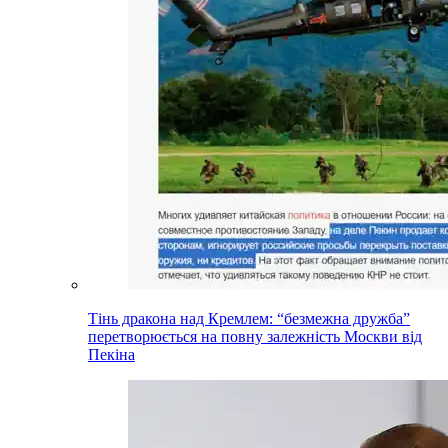
Тінь дракона над Кремлем: “безмежна дружба”
перетворюється на повну залежність Москви від
Пекіна