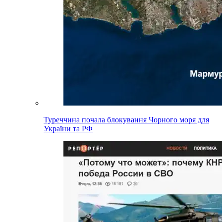
Туреччина почала блокування Чорного моря для
України та РФ