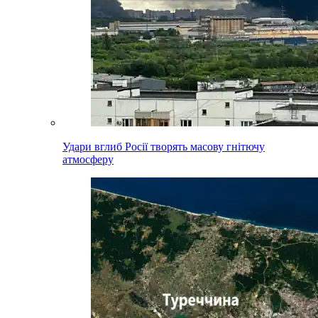
Удари вглиб Росії творять масову гнітючу
атмосферу