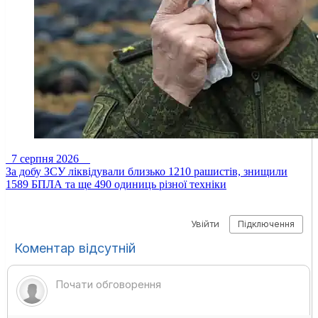
7 серпня 2026
За добу ЗСУ ліквідували близько 1210 рашистів, знищили
1589 БПЛА та ще 490 одиниць різної техніки