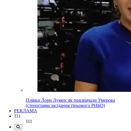
Плівки Лори Лумер: як призначали Умерова
(стенограма засідання тіньового РНБО)
РЕКЛАМА
111
111