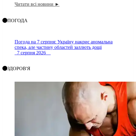
Читати всі новини ►
ПОГОДА
Погода на 7 серпня: Україну накриє аномальна
спека, але частину областей заллють дощі
7 серпня 2026
ЗДОРОВ'Я