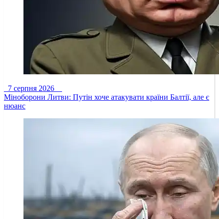
7 серпня 2026
Міноборони Литви: Путін хоче атакувати країни Балтії, але є
нюанс