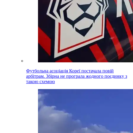
Футбольна асоціація Кореї постачала повій
арбітрам. Збірна не програла жодного поєдинку з
такою схемою