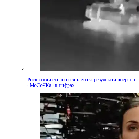
Російський експорт сиплеться: результати операції
«МоЛоЧКа» в цифрах