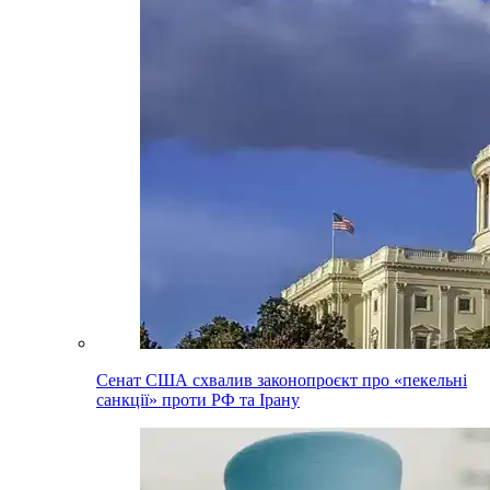
Сенат США схвалив законопроєкт про «пекельні
санкції» проти РФ та Ірану