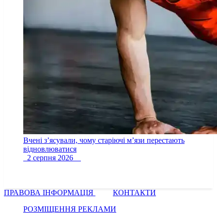
Вчені з’ясували, чому старіючі м’язи перестають
відновлюватися
2 серпня 2026
ПРАВОВА ІНФОРМАЦІЯ
КОНТАКТИ
РОЗМІЩЕННЯ РЕКЛАМИ