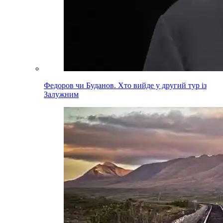
Федоров чи Буданов. Хто вийде у другий тур із
Залужним