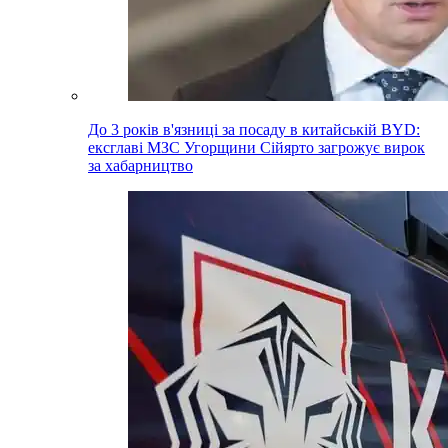
До 3 років в'язниці за посаду в китайській BYD:
ексглаві МЗС Угорщини Сійярто загрожує вирок
за хабарництво