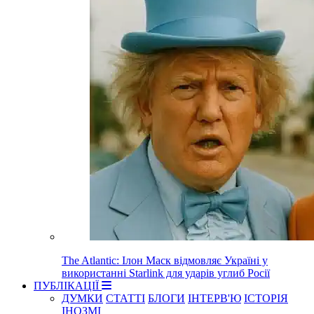
The Atlantic: Ілон Маск відмовляє Україні у
використанні Starlink для ударів углиб Росії
ПУБЛІКАЦІЇ
ДУМКИ
СТАТТІ
БЛОГИ
ІНТЕРВ'Ю
ІСТОРІЯ
ІНОЗМІ