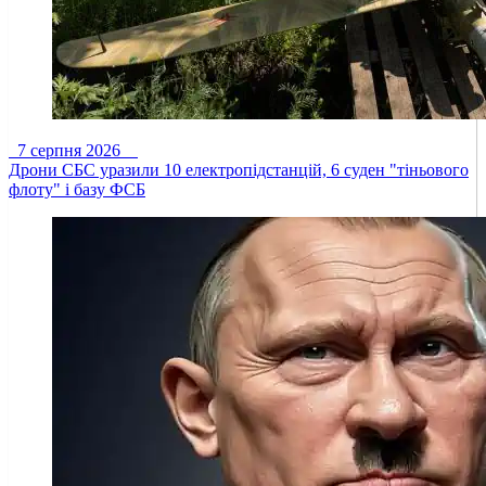
7 серпня 2026
Дрони СБС уразили 10 електропідстанцій, 6 суден "тіньового
флоту" і базу ФСБ