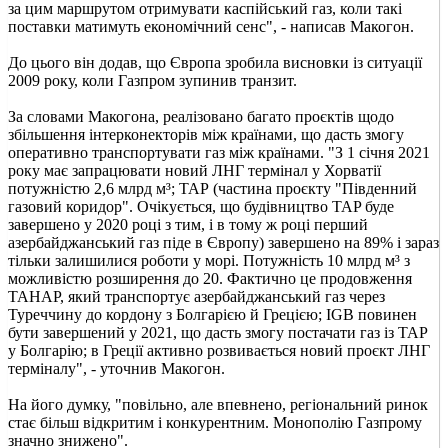
за цим маршрутом отримувати каспійський газ, коли такі
поставки матимуть економічний сенс", - написав Макогон.
До цього він додав, що Європа зробила висновки із ситуації
2009 року, коли Газпром зупинив транзит.
За словами Макогона, реалізовано багато проєктів щодо
збільшення інтерконекторів між країнами, що дасть змогу
оперативно транспортувати газ між країнами. "З 1 січня 2021
року має запрацювати новий ЛНГ термінал у Хорватії
потужністю 2,6 млрд м³; ТАР (частина проєкту "Південний
газовий коридор". Очікується, що будівництво TAP буде
завершено у 2020 році з тим, і в тому ж році перший
азербайджанський газ піде в Європу) завершено на 89% і зараз
тільки залишилися роботи у морі. Потужність 10 млрд м³ з
можливістю розширення до 20. Фактично це продовження
ТАНАР, який транспортує азербайджанський газ через
Туреччину до кордону з Болгарією й Грецією; IGB повинен
бути завершений у 2021, що дасть змогу постачати газ із ТАР
у Болгарію; в Греції активно розвивається новий проєкт ЛНГ
терміналу", - уточнив Макогон.
На його думку, "повільно, але впевнено, регіональний ринок
стає більш відкритим і конкурентним. Монополію Газпрому
значно знижено".