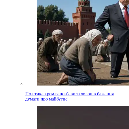
Політика кремля позбавила холопів бажання
думати про майбутнє