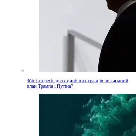
Збіг інтересів двох цинічних гравців чи таємний
план Трампа і Путіна?