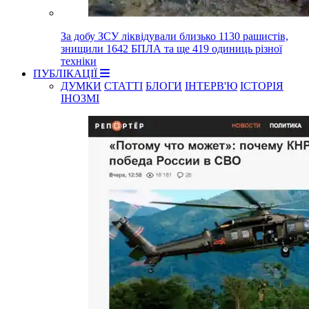
За добу ЗСУ ліквідували близько 1130 рашистів,
знищили 1642 БПЛА та ще 419 одиниць різної
техніки
ПУБЛІКАЦІЇ
ДУМКИ
СТАТТІ
БЛОГИ
ІНТЕРВ'Ю
ІСТОРІЯ
ІНОЗМІ