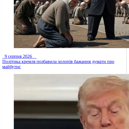
9 серпня 2026
Політика кремля позбавила холопів бажання думати про
майбутнє