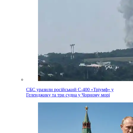
СБС уразили російський С-400 «Тріумф» у
Геленджику та три судна у Чорному морі