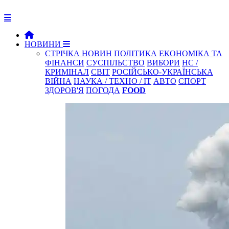
НОВИНИ
СТРІЧКА НОВИН
ПОЛІТИКА
ЕКОНОМІКА ТА
ФІНАНСИ
СУСПІЛЬСТВО
ВИБОРИ
НС /
КРИМІНАЛ
СВІТ
РОСІЙСЬКО-УКРАЇНСЬКА
ВІЙНА
НАУКА / ТЕХНО / IT
АВТО
СПОРТ
ЗДОРОВ'Я
ПОГОДА
FOOD