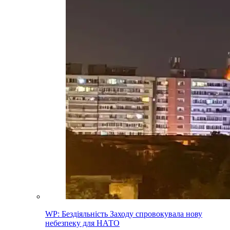
WP: Бездіяльність Заходу спровокувала нову
небезпеку для НАТО