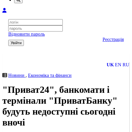
Відновити пароль
Реєстрація
Увійти
UK
EN
RU
Новини
,
Економіка та фінанси
"Приват24", банкомати і
термінали "ПриватБанку"
будуть недоступні сьогодні
вночі