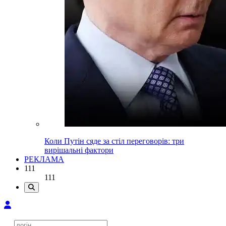
Коли Путін сяде за стіл переговорів: три
вирішальні фактори
РЕКЛАМА
111
111