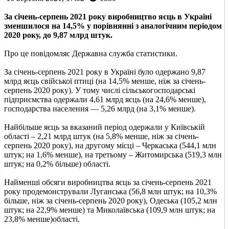
За січень-серпень 2021 року виробництво яєць в Україні
зменшилося на 14,5% у порівнянні з аналогічним періодом
2020 року, до 9,87 млрд штук.
Про це повідомляє Державна служба статистики.
За січень-серпень 2021 року в Україні було одержано 9,87
млрд яєць свійської птиці (на 14,5% менше, ніж за січень-
серпень 2020 року). У тому числі сільськогосподарські
підприємства одержали 4,61 млрд яєць (на 24,6% менше),
господарства населення — 5,26 млрд (на 3,1% менше).
Найбільше яєць за вказаний період одержали у Київській
області – 2,21 млрд штук (на 5,8% менше, ніж за січень-
серпень 2020 року), на другому місці – Черкаська (544,1 млн
штук; на 1,6% менше), на третьому – Житомирська (519,3 млн
штук; на 0,2% більше) області.
Найменші обсяги виробництва яєць за січень-серпень 2021
року продемонстрували Луганська (56,8 млн штук; на 10,3%
більше, ніж за січень-серпень 2020 року), Одеська (105,2 млн
штук; на 22,9% менше) та Миколаївська (109,9 млн штук; на
23,8% менше)області.