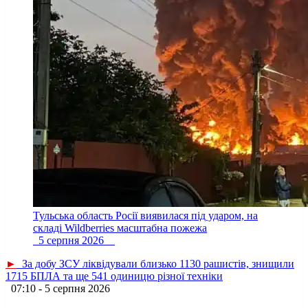
Тульська область Росії виявилася під ударом, на
складі Wildberries масштабна пожежа
5 серпня 2026
►
За добу ЗСУ ліквідували близько 1130 рашистів, знищили
1715 БПЛА та ще 541 одиницю різної техніки
07:10 - 5 серпня 2026