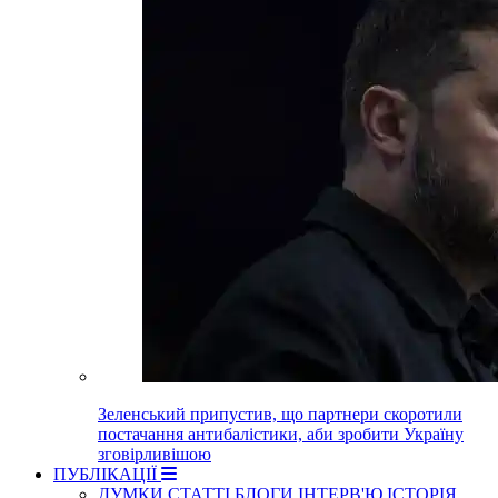
Зеленський припустив, що партнери скоротили
постачання антибалістики, аби зробити Україну
зговірливішою
ПУБЛІКАЦІЇ
ДУМКИ
СТАТТІ
БЛОГИ
ІНТЕРВ'Ю
ІСТОРІЯ