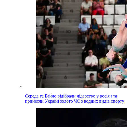
Середа та Байло відібрали лідерство у росіян та
принесли Україні золото ЧЄ з водних видів спорту