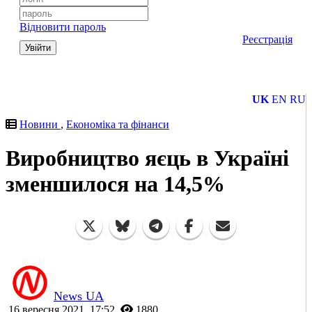
Відновити пароль
Реєстрація
Увійти
UK
EN
RU
Новини
,
Економіка та фінанси
Виробництво яєць в Україні
зменшилося на 14,5%
News UA
16 вересня 2021, 17:52
1880