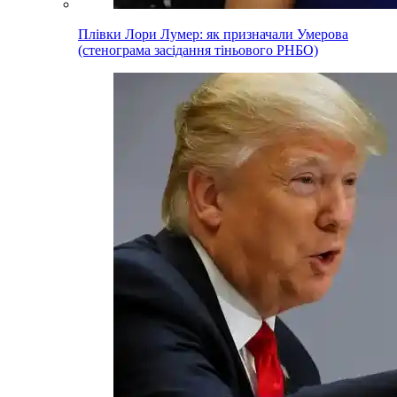
Плівки Лори Лумер: як призначали Умерова
(стенограма засідання тіньового РНБО)