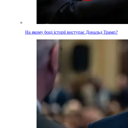
На якому боці історії виступає Дональд Трамп?