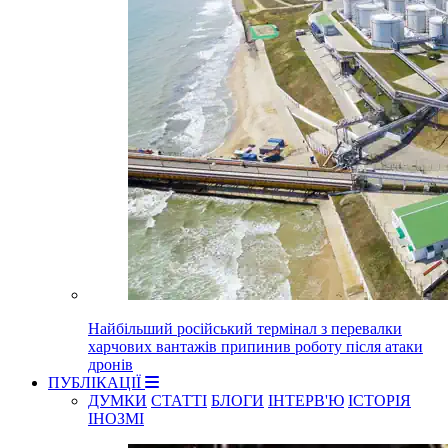
Найбільший російський термінал з перевалки
харчових вантажів припинив роботу після атаки
дронів
ПУБЛІКАЦІЇ
ДУМКИ
СТАТТІ
БЛОГИ
ІНТЕРВ'Ю
ІСТОРІЯ
ІНОЗМІ