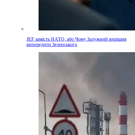
JEF замість НАТО, або Чому Залужний вирішив
випередити Зеленського