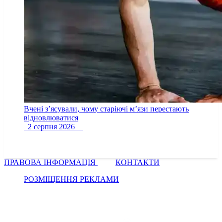
Вчені з’ясували, чому старіючі м’язи перестають
відновлюватися
2 серпня 2026
ПРАВОВА ІНФОРМАЦІЯ
КОНТАКТИ
РОЗМІЩЕННЯ РЕКЛАМИ