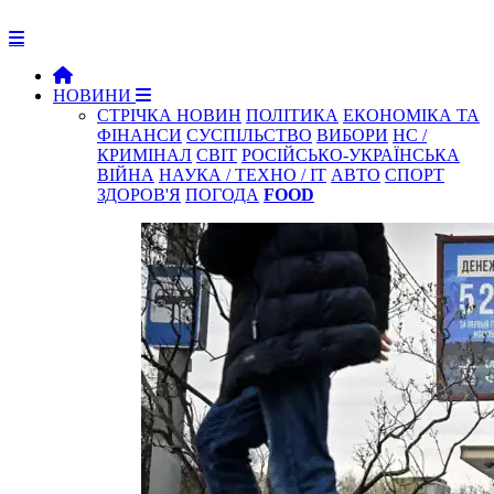
НОВИНИ
СТРІЧКА НОВИН
ПОЛІТИКА
ЕКОНОМІКА ТА
ФІНАНСИ
СУСПІЛЬСТВО
ВИБОРИ
НС /
КРИМІНАЛ
СВІТ
РОСІЙСЬКО-УКРАЇНСЬКА
ВІЙНА
НАУКА / ТЕХНО / IT
АВТО
СПОРТ
ЗДОРОВ'Я
ПОГОДА
FOOD