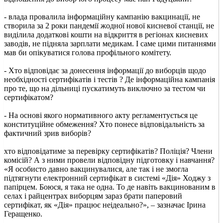
- влада провалила інформаційну кампанію вакцинації, не
створила за 2 роки пандемії жодної нової кисневої станції, не
виділила додаткові кошти на відкриття в регіонах кисневих
заводів, не підняла зарплати медикам. І саме цими питаннями
мав би опікуватися голова профільного комітету.
- Хто відповідає за донесення інформації до виборців щодо
необхідності сертифікатів і тестів ? Де інформаційна кампанія
про те, що на дільниці пускатимуть виключно за тестом чи
сертифікатом?
- На основі якого нормативного акту регламентується це
конституційне обмеження? Хто понесе відповідальність за
фактичний зрив виборів?
хто відповідатиме за перевірку сертифікатів? Поліція? Члени
комісій? А з ними провели відповідну підготовку і навчання?
«Я особисто давно вакцинувалися, але так і не змогла
підтягнути електронний сертифікат в системі «Дія» Ходжу з
папірцем. Боюся, я така не одна. То де навіть вакцинованим в
селах і райцентрах виборцям зараз брати паперовий
сертифікат, як «Дія» працює неідеально?», – зазначає Ірина
Геращенко.