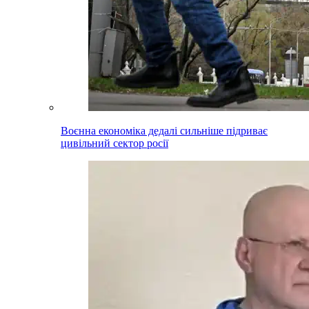
Воєнна економіка дедалі сильніше підриває
цивільний сектор росії