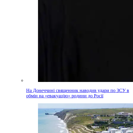
На Донеччині священник наводив удари по ЗСУ в
обмін на «евакуацію» родини до Росії