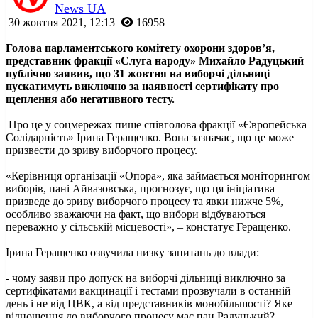
News UA
30 жовтня 2021, 12:13
16958
Голова парламентського комітету охорони здоров’я,
представник фракції «Слуга народу» Михайло Радуцький
публічно заявив, що 31 жовтня на виборчі дільниці
пускатимуть виключно за наявності сертифікату про
щеплення або негативного тесту.
Про це у соцмережах пише співголова фракції «Європейська
Солідарність» Ірина Геращенко. Вона зазначає, що це може
призвести до зриву виборчого процесу.
«Керівниця організації «Опора», яка займається моніторингом
виборів, пані Айвазовська, прогнозує, що ця ініціатива
призведе до зриву виборчого процесу та явки нижче 5%,
особливо зважаючи на факт, що вибори відбуваються
переважно у сільській місцевості», – констатує Геращенко.
Ірина Геращенко озвучила низку запитань до влади:
- чому заяви про допуск на виборчі дільниці виключно за
сертифікатами вакцинації і тестами прозвучали в останній
день і не від ЦВК, а від представників монобільшості? Яке
відношення до виборчого процесу має пан Радуцький?