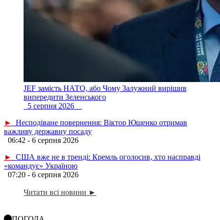
JEF замість НАТО, або Чому Залужний вирішив
випередити Зеленського
5 серпня 2026
►
Несподіване повернення: Віктор Ющенко отримав
важливу державну посаду
06:42 - 6 серпня 2026
►
США вже не в тренді: Кремль оголосив, хто насправді
«командує» Україною
07:20 - 6 серпня 2026
Читати всі новини ►
ПОГОДА