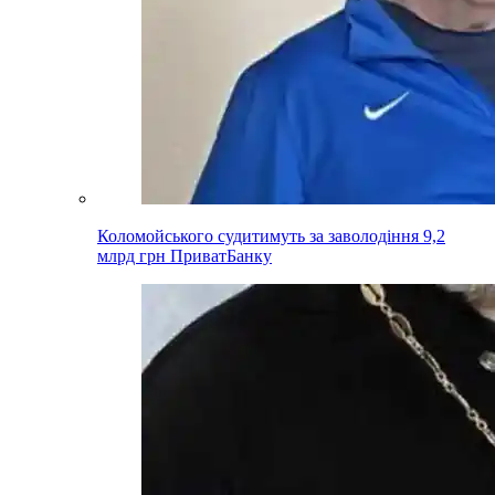
Коломойського судитимуть за заволодіння 9,2
млрд грн ПриватБанку