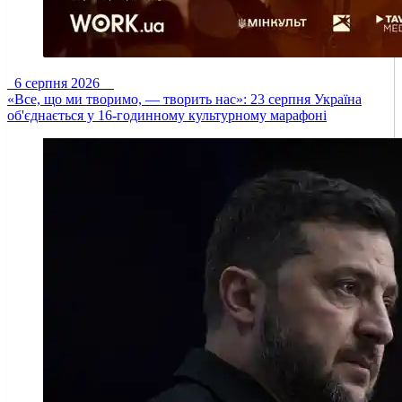
6 серпня 2026
«Все, що ми творимо, — творить нас»: 23 серпня Україна
об'єднається у 16-годинному культурному марафоні