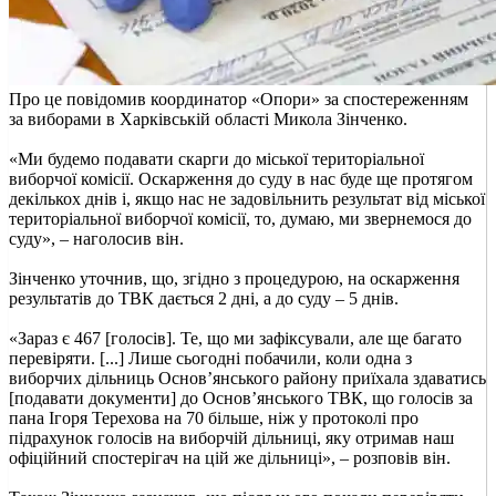
Про це повідомив координатор «Опори» за спостереженням
за виборами в Харківській області Микола Зінченко.
«Ми будемо подавати скарги до міської територіальної
виборчої комісії. Оскарження до суду в нас буде ще протягом
декількох днів і, якщо нас не задовільнить результат від міської
територіальної виборчої комісії, то, думаю, ми звернемося до
суду», – наголосив він.
Зінченко уточнив, що, згідно з процедурою, на оскарження
результатів до ТВК дається 2 дні, а до суду – 5 днів.
«Зараз є 467 [голосів]. Те, що ми зафіксували, але ще багато
перевіряти. [...] Лише сьогодні побачили, коли одна з
виборчих дільниць Основʼянського району приїхала здаватись
[подавати документи] до Основʼянського ТВК, що голосів за
пана Ігоря Терехова на 70 більше, ніж у протоколі про
підрахунок голосів на виборчій дільниці, яку отримав наш
офіційний спостерігач на цій же дільниці», – розповів він.