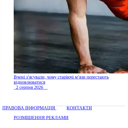
Вчені з’ясували, чому старіючі м’язи перестають
відновлюватися
2 серпня 2026
ПРАВОВА ІНФОРМАЦІЯ
КОНТАКТИ
РОЗМІЩЕННЯ РЕКЛАМИ