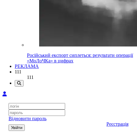
Російський експорт сиплеться: результати операції
«МоЛоЧКа» в цифрах
РЕКЛАМА
111
111
Відновити пароль
Реєстрація
Увійти