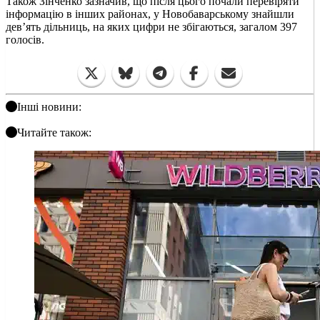
Також Зінченко зазначив, що після цього почали перевіряти
інформацію в інших районах, у Новобаварському знайшли
девʼять дільниць, на яких цифри не збігаються, загалом 397
голосів.
Інші новини:
Читайте також: