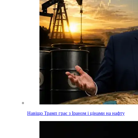
Навіщо Трамп грає з Іраном і цінами на нафту