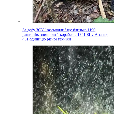
За добу ЗСУ "заземлили" ще близько 1190
рашистів, знищили 1 корабель, 1751 БПЛА та ще
431 одиницю різної техніки