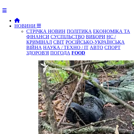
НОВИНИ
СТРІЧКА НОВИН
ПОЛІТИКА
ЕКОНОМІКА ТА
ФІНАНСИ
СУСПІЛЬСТВО
ВИБОРИ
НС /
КРИМІНАЛ
СВІТ
РОСІЙСЬКО-УКРАЇНСЬКА
ВІЙНА
НАУКА / ТЕХНО / IT
АВТО
СПОРТ
ЗДОРОВ'Я
ПОГОДА
FOOD