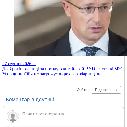
7 серпня 2026
До 3 років в'язниці за посаду в китайській BYD: ексглаві МЗС
Угорщини Сійярто загрожує вирок за хабарництво