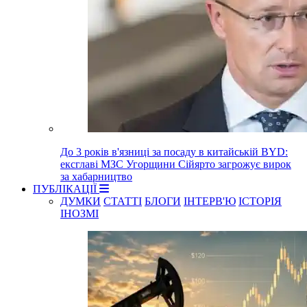
До 3 років в'язниці за посаду в китайській BYD:
ексглаві МЗС Угорщини Сійярто загрожує вирок
за хабарництво
ПУБЛІКАЦІЇ
ДУМКИ
СТАТТІ
БЛОГИ
ІНТЕРВ'Ю
ІСТОРІЯ
ІНОЗМІ