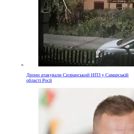
Дрони атакували Сизранський НПЗ у Самарській
області Росії