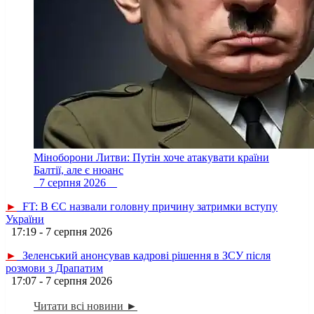
Міноборони Литви: Путін хоче атакувати країни
Балтії, але є нюанс
7 серпня 2026
►
FT: В ЄС назвали головну причину затримки вступу
України
17:19 - 7 серпня 2026
►
Зеленський анонсував кадрові рішення в ЗСУ після
розмови з Драпатим
17:07 - 7 серпня 2026
Читати всі новини ►