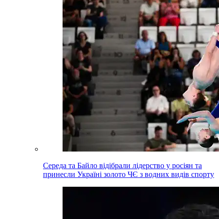
Середа та Байло відібрали лідерство у росіян та
принесли Україні золото ЧЄ з водних видів спорту