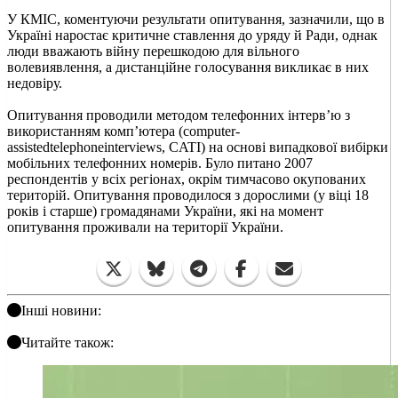
У КМІС, коментуючи результати опитування, зазначили, що в
Україні наростає критичне ставлення до уряду й Ради, однак
люди вважають війну перешкодою для вільного
волевиявлення, а дистанційне голосування викликає в них
недовіру.
Опитування проводили методом телефонних інтерв’ю з
використанням комп’ютера (computer-
assistedtelephoneinterviews, CATI) на основі випадкової вибірки
мобільних телефонних номерів. Було питано 2007
респондентів у всіх регіонах, окрім тимчасово окупованих
територій. Опитування проводилося з дорослими (у віці 18
років і старше) громадянами України, які на момент
опитування проживали на території України.
Інші новини:
Читайте також: