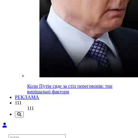
Коли Путін сяде за стіл переговорів: три
вирішальні фактори
РЕКЛАМА
111
111