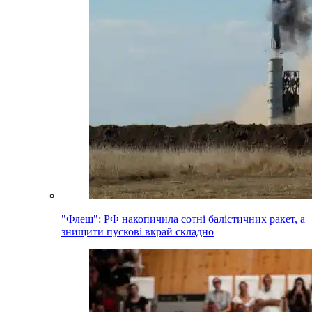
"Флеш": РФ накопичила сотні балістичних ракет, а
знищити пускові вкрай складно