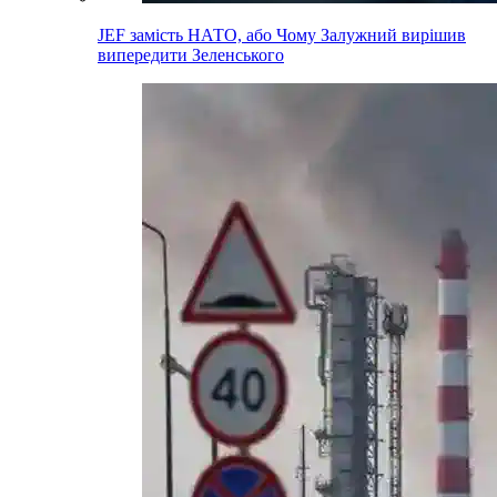
JEF замість НАТО, або Чому Залужний вирішив
випередити Зеленського