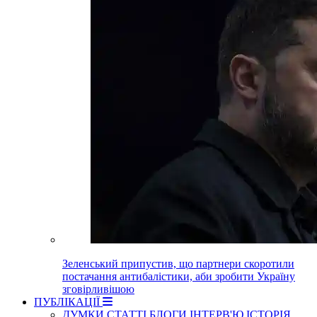
Зеленський припустив, що партнери скоротили
постачання антибалістики, аби зробити Україну
зговірливішою
ПУБЛІКАЦІЇ
ДУМКИ
СТАТТІ
БЛОГИ
ІНТЕРВ'Ю
ІСТОРІЯ