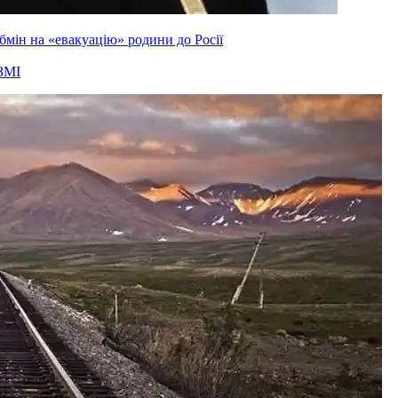
мін на «евакуацію» родини до Росії
ЗМІ