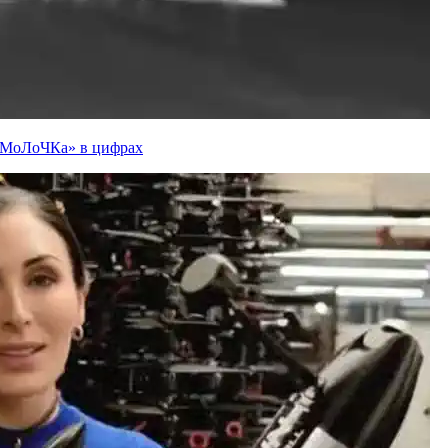
ї «МоЛоЧКа» в цифрах