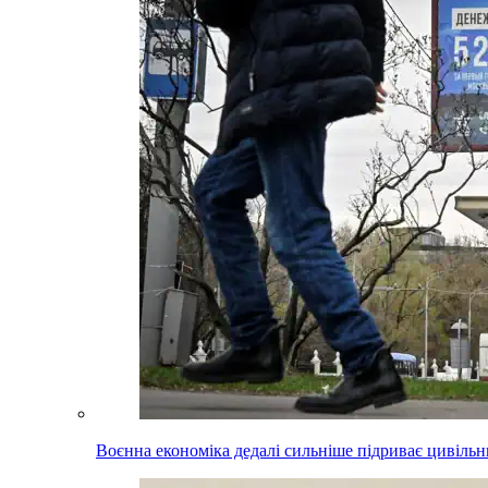
Воєнна економіка дедалі сильніше підриває цивільни