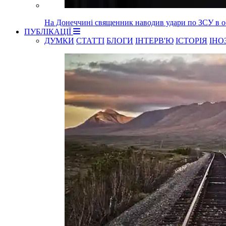
На Донеччині священник наводив удари по ЗСУ в об
ПУБЛІКАЦІЇ
ДУМКИ
СТАТТІ
БЛОГИ
ІНТЕРВ'Ю
ІСТОРІЯ
ІНО