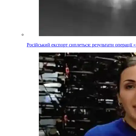
Російський експорт сиплеться: результати операці