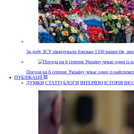
За добу ЗСУ ліквідували близько 1330 рашистів, з
Погода на 6 серпня: Україну чекає один із найспеко
ПУБЛІКАЦІЇ
ДУМКИ
СТАТТІ
БЛОГИ
ІНТЕРВ'Ю
ІСТОРІЯ
ІНО