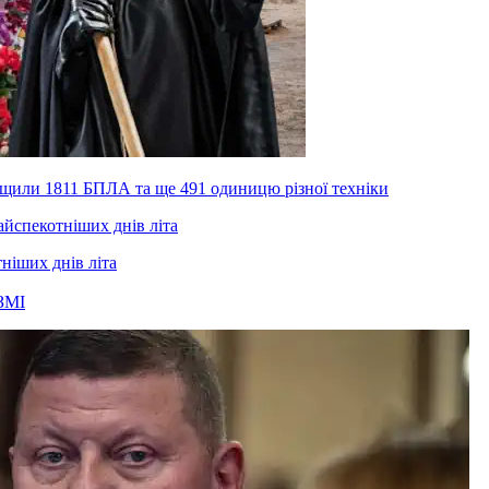
нищили 1811 БПЛА та ще 491 одиницю різної техніки
тніших днів літа
ЗМІ