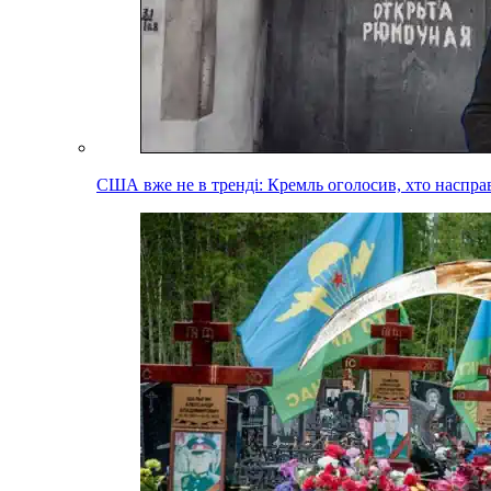
США вже не в тренді: Кремль оголосив, хто наспра