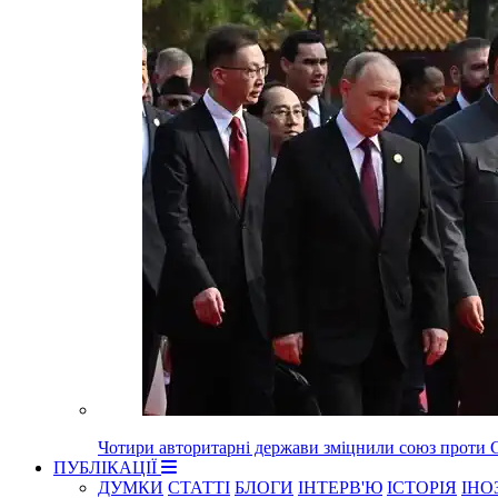
Чотири авторитарні держави зміцнили союз прот
ПУБЛІКАЦІЇ
ДУМКИ
СТАТТІ
БЛОГИ
ІНТЕРВ'Ю
ІСТОРІЯ
ІНО