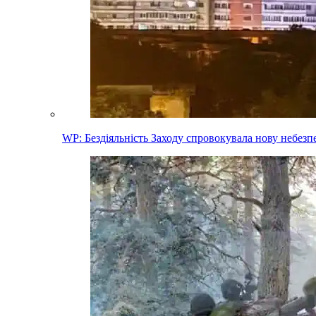
WP: Бездіяльність Заходу спровокувала нову небез