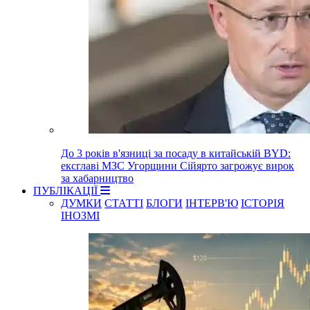
До 3 років в'язниці за посаду в китайській BYD:
ексглаві МЗС Угорщини Сійярто загрожує вирок
за хабарництво
ПУБЛІКАЦІЇ
ДУМКИ
СТАТТІ
БЛОГИ
ІНТЕРВ'Ю
ІСТОРІЯ
ІНОЗМІ