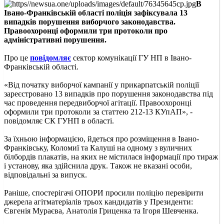
В
Івано-Франківській області поліція зафіксувала 13
випадків порушення виборчого законодавства.
Правоохоронці оформили три протоколи про
адміністративні порушення.
Про це
повідомляє
сектор комунікації ГУ НП в Івано-
Франківській області.
«Від початку виборчої кампанії у прикарпатській поліції
зареєстровано 13 випадків про порушення законодавства під
час проведення передвиборчої агітації. Правоохоронці
оформили три протоколи за статтею 212-13 КУпАП», -
повідомляє СК ГУНП в області.
За їхньою інформацією, йдеться про розміщення в Івано-
Франківську, Коломиї та Калуші на одному з вуличних
білбордів плакатів, на яких не містилася інформації про тираж
і установу, яка здійснила друк. Також не вказані особи,
відповідальні за випуск.
Раніше, спостерігачі ОПОРИ просили поліцію перевірити
джерела агітматеріалів трьох кандидатів у Президенти:
Євгенія Мураєва, Анатолія Гриценка та Ігоря Шевченка.