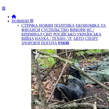
НОВИНИ
СТРІЧКА НОВИН
ПОЛІТИКА
ЕКОНОМІКА ТА
ФІНАНСИ
СУСПІЛЬСТВО
ВИБОРИ
НС /
КРИМІНАЛ
СВІТ
РОСІЙСЬКО-УКРАЇНСЬКА
ВІЙНА
НАУКА / ТЕХНО / IT
АВТО
СПОРТ
ЗДОРОВ'Я
ПОГОДА
FOOD