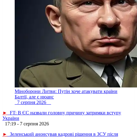
Міноборони Литви: Путін хоче атакувати країни
Балтії, але є нюанс
7 серпня 2026
►
FT: В ЄС назвали головну причину затримки вступу
України
17:19 - 7 серпня 2026
►
Зеленський анонсував кадрові рішення в ЗСУ після