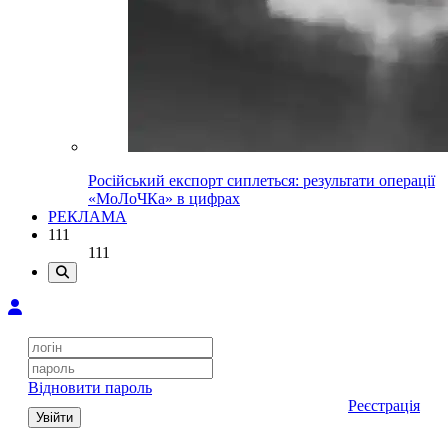
Російський експорт сиплеться: результати операції
«МоЛоЧКа» в цифрах
РЕКЛАМА
111
111
Відновити пароль
Реєстрація
Увійти