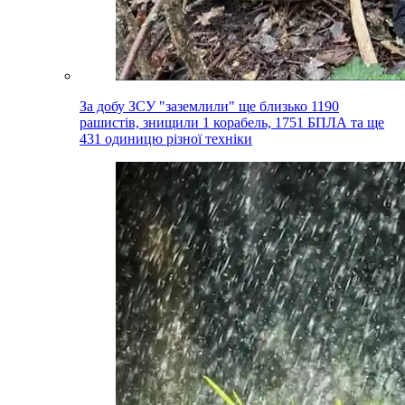
За добу ЗСУ "заземлили" ще близько 1190
рашистів, знищили 1 корабель, 1751 БПЛА та ще
431 одиницю різної техніки