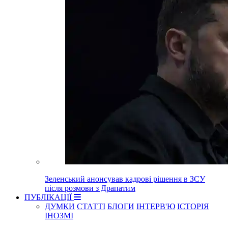
Зеленський анонсував кадрові рішення в ЗСУ
після розмови з Драпатим
ПУБЛІКАЦІЇ
ДУМКИ
СТАТТІ
БЛОГИ
ІНТЕРВ'Ю
ІСТОРІЯ
ІНОЗМІ