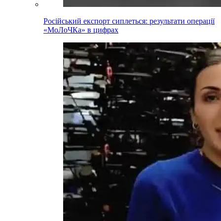
Російський експорт сиплеться: результати операції
«МоЛоЧКа» в цифрах