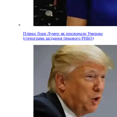
Плівки Лори Лумер: як призначали Умерова
(стенограма засідання тіньового РНБО)