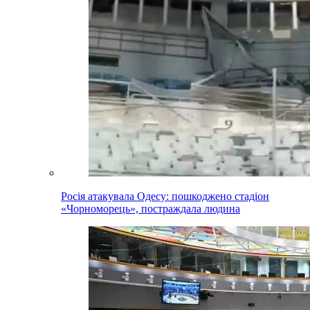
Росія атакувала Одесу: пошкоджено стадіон
«Чорноморець», постраждала людина