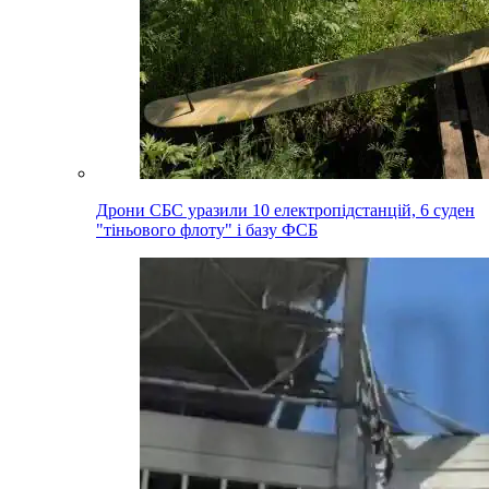
Дрони СБС уразили 10 електропідстанцій, 6 суден
"тіньового флоту" і базу ФСБ