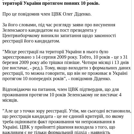
території України протягом повних 10 років.
Про це повідомив член ЦВК Олег Діденко.
За його словами, під час розгляду заяви про висунення
Зеленського кандидатом на пост президента у
Центрвиборчкому виникли запитання щодо законності
реєстрації його кандидатом.
"Місце реєстрації на території України в нього було
зареєстровано з 14 серпня 2009 року. Тобто, 10 років - це з 31
березня 2009 року або трішки пізніше. Чотири місяці і 13 днів
(не вистачає, - ред.). Тому, якщо виходити з формальних даних
реєстрації, то можна говорити, що він не проживає в Україні
протягом 10 попередніх років", - повідомив Діденко.
Відповідаючи на питання, член ЦВК підтвердив, що для
проживання протягом 10 років Зеленському не вистачає 4
місяців.
"Але це з точки зору реєстрації. Утім, ми сьогодні встановили,
що реєстрація кандидата - це не єдиний критерій, по якому
треба оцінювати факт проживання чи непроживання в
Україні. ЦВК у прийнятті рішення виходила з того, що
важливим є не тільки формальний підхід - наявність