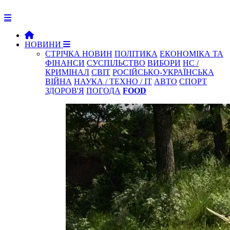
НОВИНИ
СТРІЧКА НОВИН
ПОЛІТИКА
ЕКОНОМІКА ТА
ФІНАНСИ
СУСПІЛЬСТВО
ВИБОРИ
НС /
КРИМІНАЛ
СВІТ
РОСІЙСЬКО-УКРАЇНСЬКА
ВІЙНА
НАУКА / ТЕХНО / IT
АВТО
СПОРТ
ЗДОРОВ'Я
ПОГОДА
FOOD