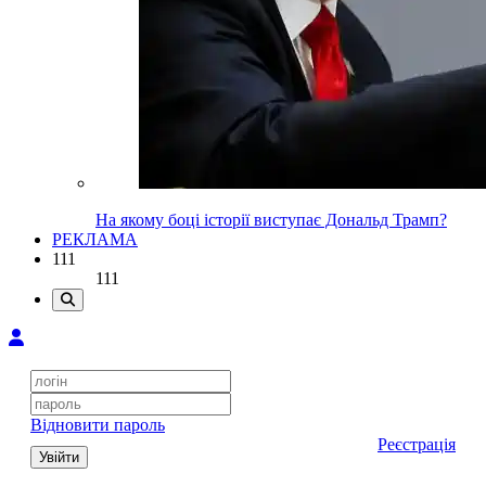
На якому боці історії виступає Дональд Трамп?
РЕКЛАМА
111
111
Відновити пароль
Реєстрація
Увійти