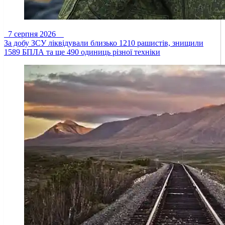
7 серпня 2026
За добу ЗСУ ліквідували близько 1210 рашистів, знищили
1589 БПЛА та ще 490 одиниць різної техніки