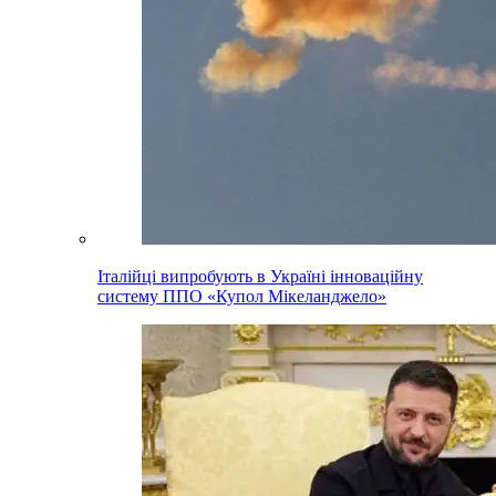
Італійці випробують в Україні інноваційну
систему ППО «Купол Мікеланджело»