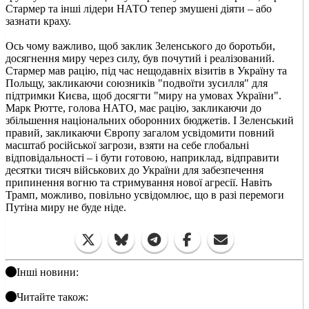
Стармер та інші лідери НАТО тепер змушені діяти – або
зазнати краху.
Ось чому важливо, щоб заклик Зеленського до боротьби,
досягнення миру через силу, був почутий і реалізований.
Стармер мав рацію, під час нещодавніх візитів в Україну та
Польщу, закликаючи союзників "подвоїти зусилля" для
підтримки Києва, щоб досягти "миру на умовах України".
Марк Рютте, голова НАТО, має рацію, закликаючи до
збільшення національних оборонних бюджетів. І Зеленський
правий, закликаючи Європу загалом усвідомити повний
масштаб російської загрози, взяти на себе глобальні
відповідальності – і бути готовою, наприклад, відправити
десятки тисяч військових до України для забезпечення
припинення вогню та стримування нової агресії. Навіть
Трамп, можливо, повільно усвідомлює, що в разі перемоги
Путіна миру не буде ніде.
Інші новини:
Читайте також: