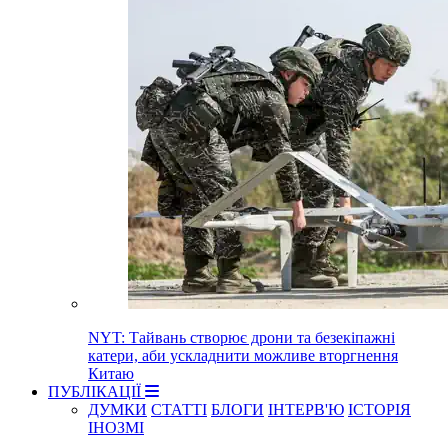
NYT: Тайвань створює дрони та безекіпажні
катери, аби ускладнити можливе вторгнення
Китаю
ПУБЛІКАЦІЇ
ДУМКИ
СТАТТІ
БЛОГИ
ІНТЕРВ'Ю
ІСТОРІЯ
ІНОЗМІ