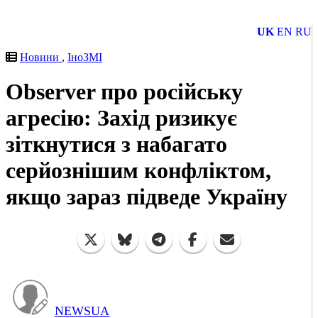
UK
EN
RU
Новини
,
ІноЗМІ
Observer про російську
агресію: Захід ризикує
зіткнутися з набагато
серйознішим конфліктом,
якщо зараз підведе Україну
NEWSUA