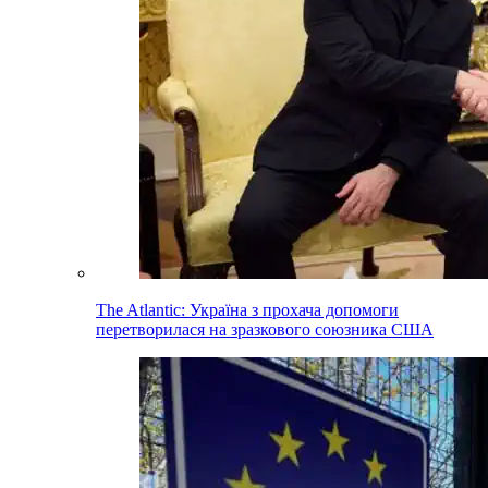
The Atlantic: Україна з прохача допомоги
перетворилася на зразкового союзника США