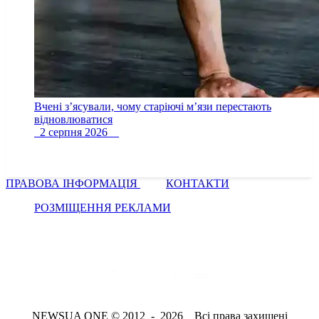
Вчені з’ясували, чому старіючі м’язи перестають
відновлюватися
2 серпня 2026
ПРАВОВА ІНФОРМАЦІЯ
КОНТАКТИ
РОЗМІЩЕННЯ РЕКЛАМИ
NEWSUA ONE © 2012 - 2026 Всі права захищені