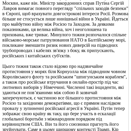
Москви, каже він. Міністр закордонних справ Путіна Сергій
Лавров вимагає повного перегляду "спільних заходів безпеки"
в Європі, щоб врахувати довгострокові інтереси Росії. Розмова
більше не стосується лише нинішньої війни в Україні. Йдеться
про майбутню війну між Росією та Заходом. За деякими
показниками, ця велика війна, хоч і неоголошена та
прихована, вже триває. Минулого тижня розпочалося спільне
військово-морське патрулювання НАТО в Балтійському морі,
покликане зменшити ризик нових диверсій на підводних
трубопроводах і кабелях зв'язку з боку, як припускають,
російських і китайських суб'єктів.
Цього тижня також стало відомо про надзвичайне
протистояння у морях біля Корнуолла між підводним човном
Королівського флоту та російським "шпигунським кораблем",
а також про російське втручання в онлайн-простір під час
лютневих виборів у Німеччині. Численні такі інциденти, які
здаються не пов’язаними між собою й зазвичай
заперечуються, є частиною все більшого протистояння між
Росією та західними демократіями, що є прямим наслідком
провалу у зупиненні російської агресії в Україні. Путін тепер
зображає свою країну як таку, що бере участь в ескалації
глобальної боротьби з міжнародним порядком під
керівництвом США. Він та його союзники прагнуть його
зруйнувати. Саме в цьому ширшому контексті Трамп, Кір