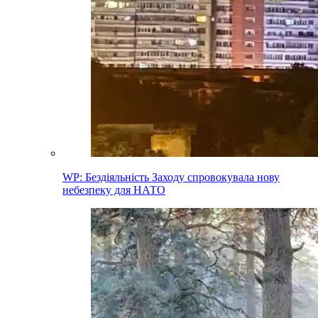
WP: Бездіяльність Заходу спровокувала нову
небезпеку для НАТО