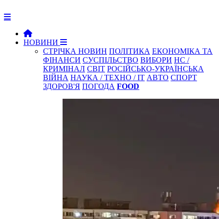
НОВИНИ
СТРІЧКА НОВИН
ПОЛІТИКА
ЕКОНОМІКА ТА
ФІНАНСИ
СУСПІЛЬСТВО
ВИБОРИ
НС /
КРИМІНАЛ
СВІТ
РОСІЙСЬКО-УКРАЇНСЬКА
ВІЙНА
НАУКА / ТЕХНО / IT
АВТО
СПОРТ
ЗДОРОВ'Я
ПОГОДА
FOOD