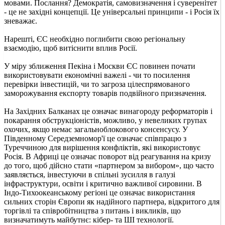
мовами. Послання? Демократія, самовизначення і суверенітет
- це не західні концепції. Це універсальні принципи - і Росія їх
зневажає.
Нарешті, ЄС необхідно поглибити свою регіональну
взаємодію, щоб витіснити вплив Росії.
У міру зближення Пекіна і Москви ЄС повинен почати
використовувати економічні важелі - чи то посилення
перевірки інвестицій, чи то загроза цілеспрямованого
заморожування експорту товарів подвійного призначення.
На Західних Балканах це означає винагороду реформаторів і
покарання обструкціоністів, можливо, у невеликих групах
охочих, якщо немає загальноблокового консенсусу. У
Південному Середземномор'ї це означає співпрацю з
Туреччиною для вирішення конфліктів, які використовує
Росія. В Африці це означає поворот від реагування на кризу
до того, щоб дійсно стати «партнером за вибором», що часто
заявляється, інвестуючи в спільні зусилля в галузі
інфраструктури, освіти і критично важливої сировини. В
Індо-Тихоокеанському регіоні це означає використання
сильних сторін Європи як надійного партнера, відкритого для
торгівлі та співробітництва з питань і викликів, що
визначатимуть майбутнє: кібер- та ШІ технології.