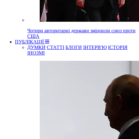
Чотири авторитарні держави зміцнили союз проти
США
ПУБЛІКАЦІЇ
ДУМКИ
СТАТТІ
БЛОГИ
ІНТЕРВ'Ю
ІСТОРІЯ
ІНОЗМІ