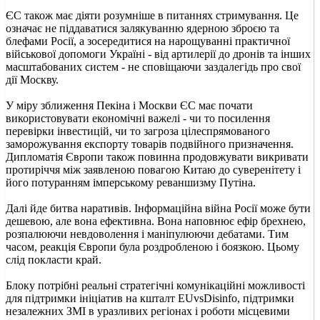
ЄС також має діяти розумніше в питаннях стримування. Це
означає не піддаватися залякуванню ядерною зброєю та
блефами Росії, а зосередитися на нарощуванні практичної
військової допомоги Україні - від артилерії до дронів та інших
масштабованих систем - не сповіщаючи заздалегідь про свої
дії Москву.
У міру зближення Пекіна і Москви ЄС має почати
використовувати економічні важелі - чи то посилення
перевірки інвестицій, чи то загроза цілеспрямованого
заморожування експорту товарів подвійного призначення.
Дипломатія Європи також повинна продовжувати викривати
протиріччя між заявленою повагою Китаю до суверенітету і
його потуранням імперському реваншизму Путіна.
Далі йде битва наративів. Інформаційна війна Росії може бути
дешевою, але вона ефективна. Вона наповнює ефір брехнею,
розпалюючи невдоволення і маніпулюючи дебатами. Тим
часом, реакція Європи була роздробленою і боязкою. Цьому
слід покласти край.
Блоку потрібні реальні стратегічні комунікаційні можливості
для підтримки ініціатив на кшталт EUvsDisinfo, підтримки
незалежних ЗМІ в уразливих регіонах і роботи місцевими