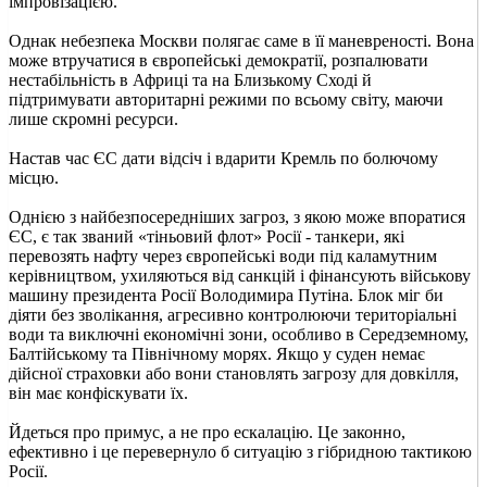
імпровізацією.
Однак небезпека Москви полягає саме в її маневреності. Вона
може втручатися в європейські демократії, розпалювати
нестабільність в Африці та на Близькому Сході й
підтримувати авторитарні режими по всьому світу, маючи
лише скромні ресурси.
Настав час ЄС дати відсіч і вдарити Кремль по болючому
місцю.
Однією з найбезпосередніших загроз, з якою може впоратися
ЄС, є так званий «тіньовий флот» Росії - танкери, які
перевозять нафту через європейські води під каламутним
керівництвом, ухиляються від санкцій і фінансують військову
машину президента Росії Володимира Путіна. Блок міг би
діяти без зволікання, агресивно контролюючи територіальні
води та виключні економічні зони, особливо в Середземному,
Балтійському та Північному морях. Якщо у суден немає
дійсної страховки або вони становлять загрозу для довкілля,
він має конфіскувати їх.
Йдеться про примус, а не про ескалацію. Це законно,
ефективно і це перевернуло б ситуацію з гібридною тактикою
Росії.