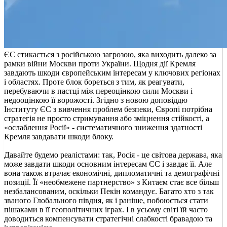
ЄС стикається з російською загрозою, яка виходить далеко за
рамки війни Москви проти України. Щодня дії Кремля
завдають шкоди європейським інтересам у ключових регіонах
і областях. Проте блок бореться з тим, як реагувати,
перебуваючи в пастці між переоцінкою сили Москви і
недооцінкою її ворожості. Згідно з новою доповіддю
Інституту ЄС з вивчення проблем безпеки, Європі потрібна
стратегія не просто стримування або зміцнення стійкості, а
«ослаблення Росії» - систематичного зниження здатності
Кремля завдавати шкоди блоку.
Давайте будемо реалістами: так, Росія - це світова держава, яка
може завдати шкоди основним інтересам ЄС і завдає її. Але
вона також втрачає економічні, дипломатичні та демографічні
позиції. Її «необмежене партнерство» з Китаєм стає все більш
незбалансованим, оскільки Пекін командує. Багато хто з так
званого Глобального півдня, як і раніше, побоюється стати
пішаками в її геополітичних іграх. І в усьому світі їй часто
доводиться компенсувати стратегічні слабкості бравадою та