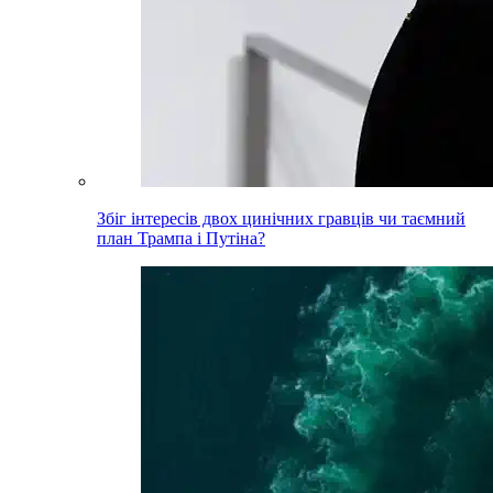
Збіг інтересів двох цинічних гравців чи таємний
план Трампа і Путіна?