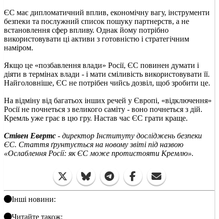
ЄС має дипломатичний вплив, економічну вагу, інструменти
безпеки та послужний список пошуку партнерств, а не
встановлення сфер впливу. Однак йому потрібно
використовувати ці активи з готовністю і стратегічним
наміром.
Якщо це «позбавлення влади» Росії, ЄС повинен думати і
діяти в термінах влади - і мати сміливість використовувати її.
Найголовніше, ЄС не потрібен чийсь дозвіл, щоб зробити це.
На відміну від багатьох інших речей у Європі, «відключення»
Росії не почнеться з великого саміту - воно почнеться з дій.
Кремль уже грає в цю гру. Настав час ЄС грати краще.
Стівен Евертс
- директор Інституту досліджень безпеки
ЄС. Стаття ґрунтується на новому звіті під назвою
«Ослаблення Росії: як ЄС може протистояти Кремлю».
Інші новини:
Читайте також: