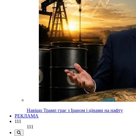
Навіщо Трамп грає з Іраном і цінами на нафту
РЕКЛАМА
111
111