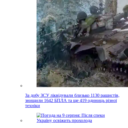
За добу ЗСУ ліквідували близько 1130 рашистів,
знищили 1642 БПЛА та ще 419 одиниць різної
техніки