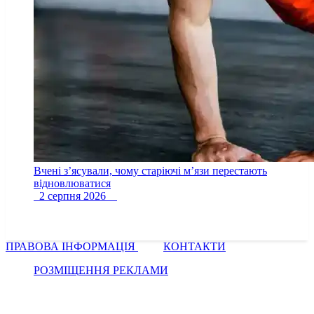
Вчені з’ясували, чому старіючі м’язи перестають
відновлюватися
2 серпня 2026
ПРАВОВА ІНФОРМАЦІЯ
КОНТАКТИ
РОЗМІЩЕННЯ РЕКЛАМИ