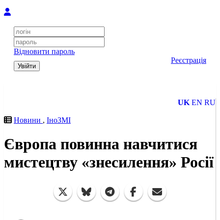
Відновити пароль
Реєстрація
Увійти
UK
EN
RU
Новини
,
ІноЗМІ
Європа повинна навчитися
мистецтву «знесилення» Росії