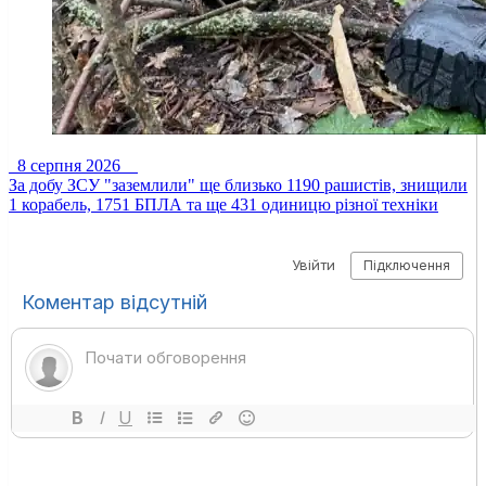
8 серпня 2026
За добу ЗСУ "заземлили" ще близько 1190 рашистів, знищили
1 корабель, 1751 БПЛА та ще 431 одиницю різної техніки