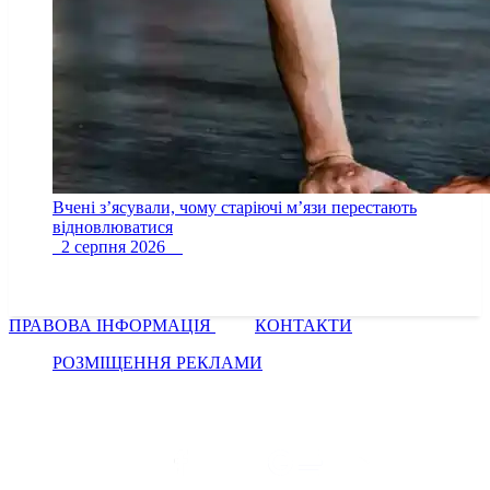
Вчені з’ясували, чому старіючі м’язи перестають
відновлюватися
2 серпня 2026
ПРАВОВА ІНФОРМАЦІЯ
КОНТАКТИ
РОЗМІЩЕННЯ РЕКЛАМИ