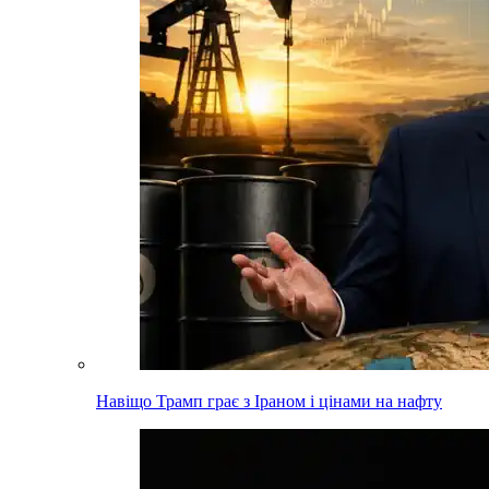
Навіщо Трамп грає з Іраном і цінами на нафту