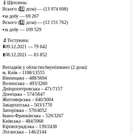
💉Щеплень:
Всього (1️⃣ доза) — (13 974 698)
▪️за добу — 69 267
Всього (2️⃣ доза) — (12 151 762)
▪️за добу — 109 529
🔬Тестувань:
⬇️09.12.2021 — 79 642
⬆️08.12.2021 — 83 852
Випадків у областях/імунізовано (2 доза):
м. Київ – 1198/13555
Вінницька – 488/5694
Волинська – 493/3260
Дніпропетровська – 471/7157
Донецька – 574/5647
Житомирська – 640/3004
Закарпатська – 503/1770
Запорізька – 570/4052
Івано-Франківська – 529/3267
Київська – 484/5968
Кіровоградська – 139/2438
Луганська – 146/2144