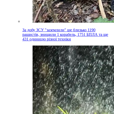
За добу ЗСУ "заземлили" ще близько 1190
рашистів, знищили 1 корабель, 1751 БПЛА та ще
431 одиницю різної техніки