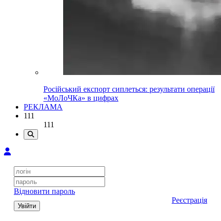
Російський експорт сиплеться: результати операції
«МоЛоЧКа» в цифрах
РЕКЛАМА
111
111
Відновити пароль
Реєстрація
Увійти