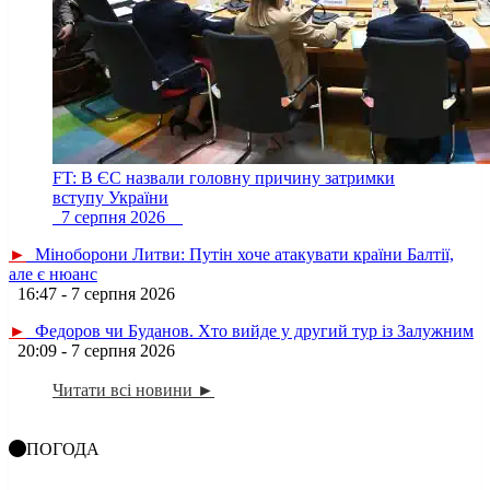
FT: В ЄС назвали головну причину затримки
вступу України
7 серпня 2026
►
Міноборони Литви: Путін хоче атакувати країни Балтії,
але є нюанс
16:47 - 7 серпня 2026
►
Федоров чи Буданов. Хто вийде у другий тур із Залужним
20:09 - 7 серпня 2026
Читати всі новини ►
ПОГОДА