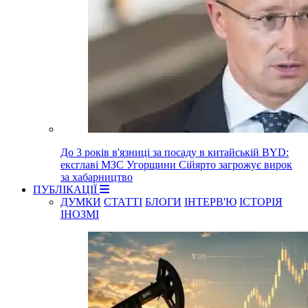
До 3 років в'язниці за посаду в китайській BYD:
ексглаві МЗС Угорщини Сійярто загрожує вирок
за хабарництво
ПУБЛІКАЦІЇ
ДУМКИ
СТАТТІ
БЛОГИ
ІНТЕРВ'Ю
ІСТОРІЯ
ІНОЗМІ