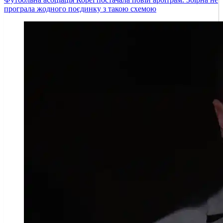
програла жодного поєдинку з такою схемою