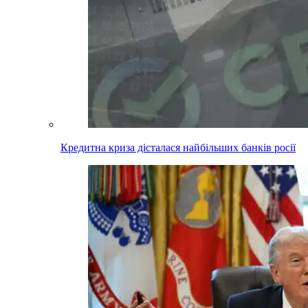
Кредитна криза дісталася найбільших банків росії