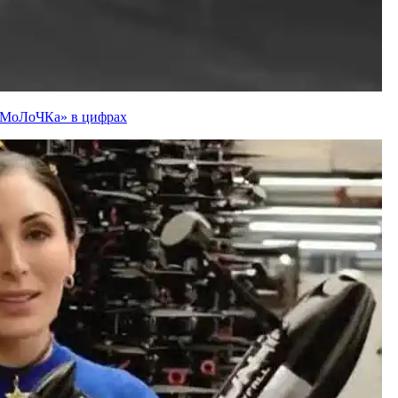
ї «МоЛоЧКа» в цифрах