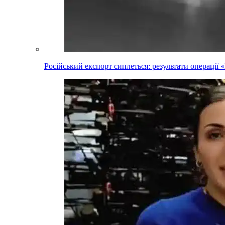
Російський експорт сиплеться: результати операці