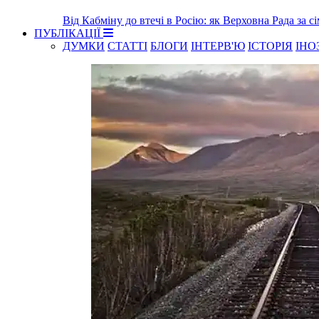
Від Кабміну до втечі в Росію: як Верховна Рада за с
ПУБЛІКАЦІЇ
ДУМКИ
СТАТТІ
БЛОГИ
ІНТЕРВ'Ю
ІСТОРІЯ
ІНО