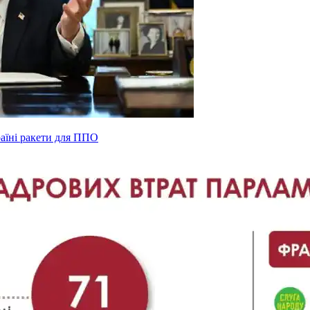
раїні ракети для ППО