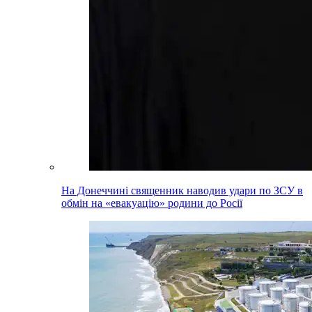
На Донеччині священник наводив удари по ЗСУ в
обмін на «евакуацію» родини до Росії