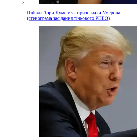
Плівки Лори Лумер: як призначали Умерова
(стенограма засідання тіньового РНБО)