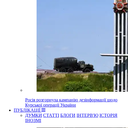
Росія розгорнула кампанію дезінформації щодо
Курської операції України
ПУБЛІКАЦІЇ
ДУМКИ
СТАТТІ
БЛОГИ
ІНТЕРВ'Ю
ІСТОРІЯ
ІНОЗМІ