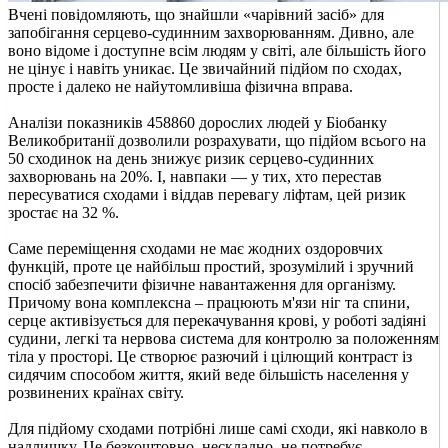
Вчені повідомляють, що знайшли «чарівний засіб» для
запобігання серцево-судинним захворюванням. Дивно, але
воно відоме і доступне всім людям у світі, але більшість його
не цінує і навіть уникає. Це звичайний підйом по сходах,
просте і далеко не найутомливіша фізична вправа.
Аналізи показників 458860 дорослих людей у Біобанку
Великобританії дозволили розрахувати, що підйом всього на
50 сходинок на день знижує ризик серцево-судинних
захворювань на 20%. І, навпаки — у тих, хто перестав
пересуватися сходами і віддав перевагу ліфтам, цей ризик
зростає на 32 %.
Саме переміщення сходами не має жодних оздоровчих
функцій, проте це найбільш простий, зрозумілий і зручний
спосіб забезпечити фізичне навантаження для організму.
Причому вона комплексна – працюють м'язи ніг та спини,
серце активізується для перекачування крові, у роботі задіяні
судини, легкі та нервова система для контролю за положенням
тіла у просторі. Це створює разючий і цілющий контраст із
сидячим способом життя, який веде більшість населення у
розвинених країнах світу.
Для підйому сходами потрібні лише самі сходи, які навколо в
надлишку. Це безкоштовно, нескладно, не потребує