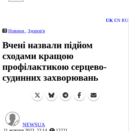
UK
EN
RU
Новини
,
Здоров'я
Вчені назвали підйом
сходами кращою
профілактикою серцево-
судинних захворювань
NEWSUA
11 жовтня 2023, 22:14
12221