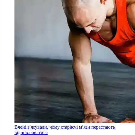
Вчені з’ясували, чому старіючі м’язи перестають
відновлюватися