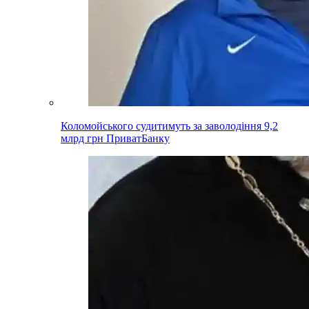
Коломойського судитимуть за заволодіння 9,2
млрд грн ПриватБанку