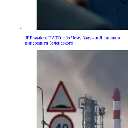
JEF замість НАТО, або Чому Залужний вирішив
випередити Зеленського