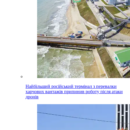
Найбільший російський термінал з перевалки
харчових вантажів припинив роботу після атаки
дронів