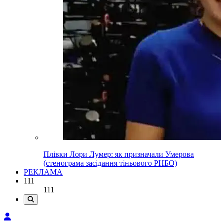
Плівки Лори Лумер: як призначали Умерова
(стенограма засідання тіньового РНБО)
РЕКЛАМА
111
111