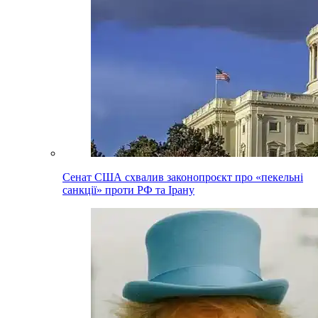
Сенат США схвалив законопроєкт про «пекельні
санкції» проти РФ та Ірану