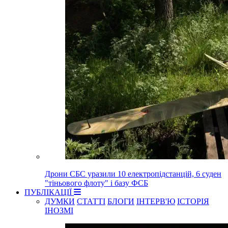
Дрони СБС уразили 10 електропідстанцій, 6 суден
"тіньового флоту" і базу ФСБ
ПУБЛІКАЦІЇ
ДУМКИ
СТАТТІ
БЛОГИ
ІНТЕРВ'Ю
ІСТОРІЯ
ІНОЗМІ