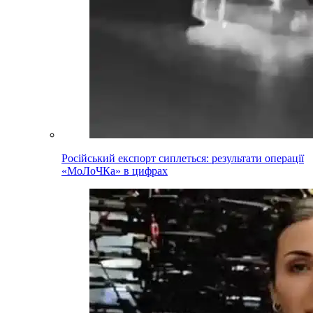
Російський експорт сиплеться: результати операції
«МоЛоЧКа» в цифрах