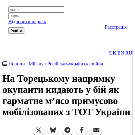
Відновити пароль
Реєстрація
Увійти
UK
EN
RU
Новини
,
Military / Російсько-українська війна
На Торецькому напрямку
окупанти кидають у бій як
гарматне мʼясо примусово
мобілізованих з ТОТ України