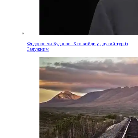
Федоров чи Буданов. Хто вийде у другий тур із
Залужним