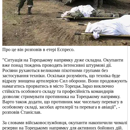
Про це він розповів в етері Еспресо.
"Ситуація на Торецькому напрямку дуже складна. Окупанти
вже понад тиждень проводять інтенсивні штурмові дії.
Росіяни рухаються великими піхотними групами без
застосування техніки. Оскільки розуміють, що техніка буде
відразу знищена артилерією Сил оборони. Вони продовжують
намагатись прорватись в місто Торецьк.Зараз виключно
стійкість особового складу та професійність командирів
дозволяє стримувати противника на Торецькому напрямку.
Варто також додати, що противник має чисельну перевагу в
особовому складі, засобах артилерії та перевага в авіації", -
розповів Станіслав.
За словами військовослужбовця, окупанти накопичили чималі
резерви на Торецькому напрямку для активних бойових дій.