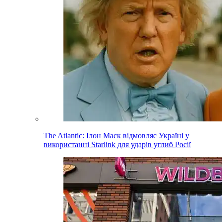
The Atlantic: Ілон Маск відмовляє Україні у
використанні Starlink для ударів углиб Росії