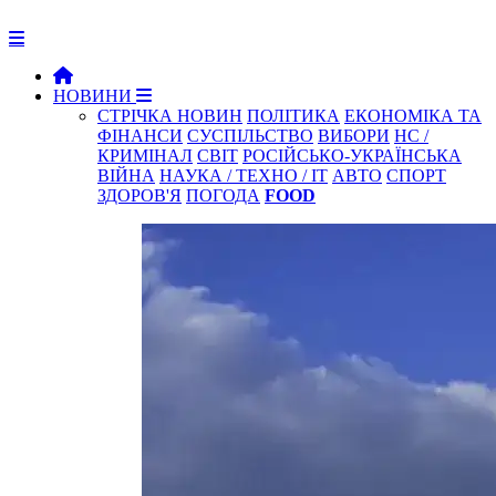
НОВИНИ
СТРІЧКА НОВИН
ПОЛІТИКА
ЕКОНОМІКА ТА
ФІНАНСИ
СУСПІЛЬСТВО
ВИБОРИ
НС /
КРИМІНАЛ
СВІТ
РОСІЙСЬКО-УКРАЇНСЬКА
ВІЙНА
НАУКА / ТЕХНО / IT
АВТО
СПОРТ
ЗДОРОВ'Я
ПОГОДА
FOOD