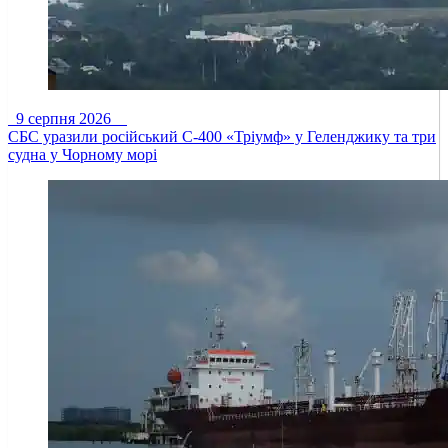
9 серпня 2026
СБС уразили російський С-400 «Тріумф» у Геленджику та три
судна у Чорному морі