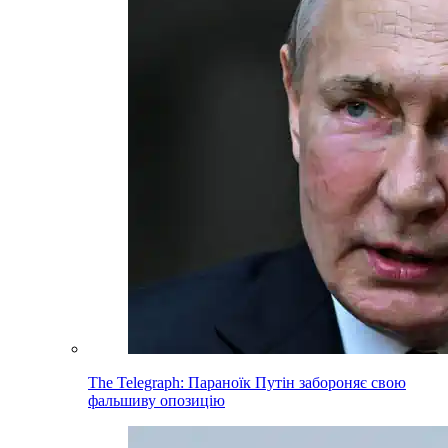
The Telegraph: Параноїк Путін забороняє свою
фальшиву опозицію