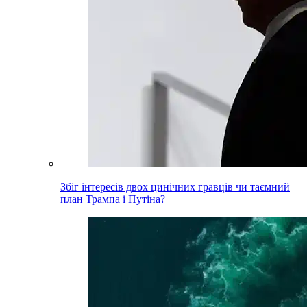
Збіг інтересів двох цинічних гравців чи таємний
план Трампа і Путіна?