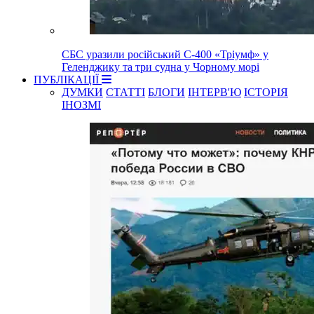
СБС уразили російський С-400 «Тріумф» у
Геленджику та три судна у Чорному морі
ПУБЛІКАЦІЇ
ДУМКИ
СТАТТІ
БЛОГИ
ІНТЕРВ'Ю
ІСТОРІЯ
ІНОЗМІ