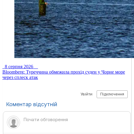
8 серпня 2026
Bloomberg: Туреччина обмежила прохід суден у Чорне море
через сплеск атак