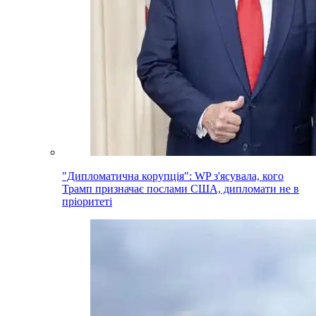
"Дипломатична корупція": WP з'ясувала, кого
Трамп призначає послами США, дипломати не в
пріоритеті