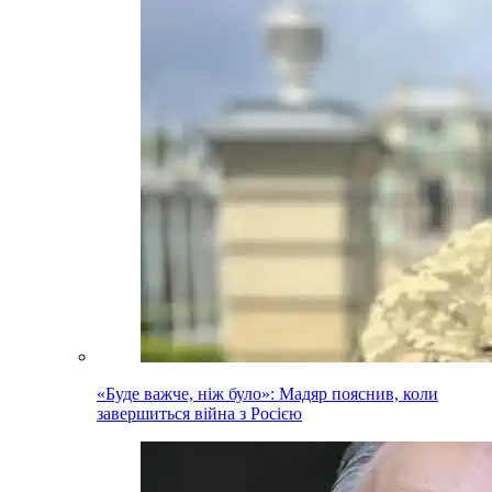
«Буде важче, ніж було»: Мадяр пояснив, коли
завершиться війна з Росією