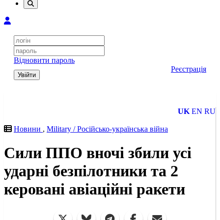
Відновити пароль
Реєстрація
Увійти
UK
EN
RU
Новини
,
Military / Російсько-українська війна
Сили ППО вночі збили усі
ударні безпілотники та 2
керовані авіаційні ракети