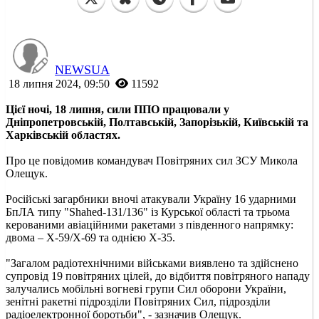
NEWSUA
18 липня 2024, 09:50
11592
Цієї ночі, 18 липня, сили ППО працювали у
Дніпропетровській, Полтавській, Запорізькій, Київській та
Харківській областях.
Про це повідомив командувач Повітряних сил ЗСУ Микола
Олещук.
Російські загарбники вночі атакували Україну 16 ударними
БпЛА типу "Shahed-131/136" із Курської області та трьома
керованими авіаційними ракетами з південного напрямку:
двома – Х-59/Х-69 та однією Х-35.
"Загалом радіотехнічними військами виявлено та здійснено
супровід 19 повітряних цілей, до відбиття повітряного нападу
залучались мобільні вогневі групи Сил оборони України,
зенітні ракетні підрозділи Повітряних Сил, підрозділи
радіоелектронної боротьби", - зазначив Олещук.