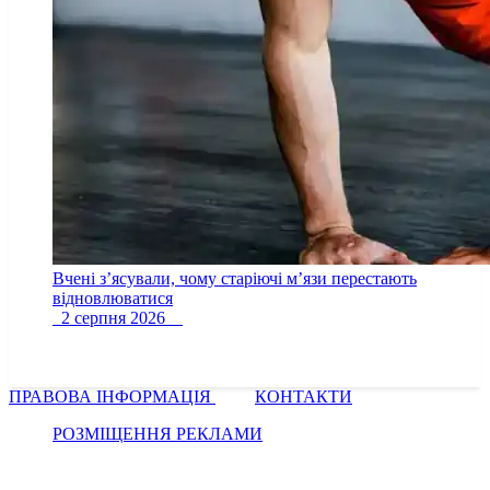
Вчені з’ясували, чому старіючі м’язи перестають
відновлюватися
2 серпня 2026
ПРАВОВА ІНФОРМАЦІЯ
КОНТАКТИ
РОЗМІЩЕННЯ РЕКЛАМИ