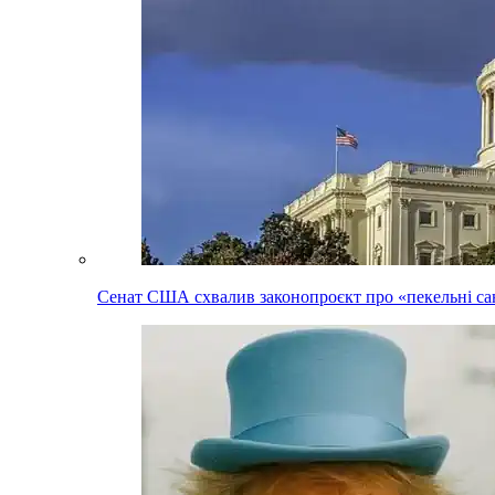
Сенат США схвалив законопроєкт про «пекельні сан