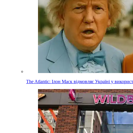
The Atlantic: Ілон Маск відмовляє Україні у використа