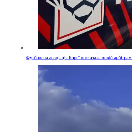
Футбольна асоціація Кореї постачала повій арбітра