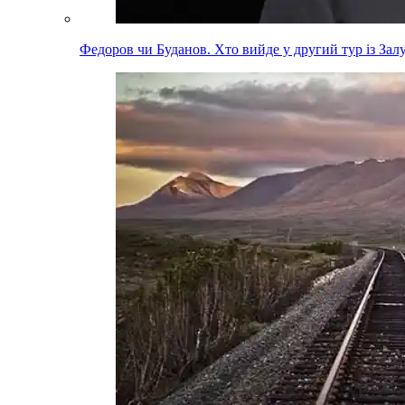
Федоров чи Буданов. Хто вийде у другий тур із За