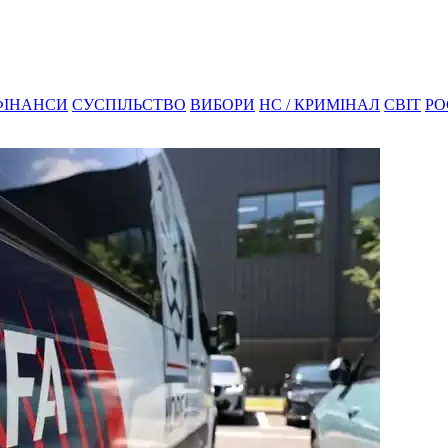
ФІНАНСИ
СУСПІЛЬСТВО
ВИБОРИ
НС / КРИМІНАЛ
СВІТ
РО