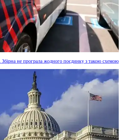
м. Збірна не програла жодного поєдинку з такою схемою