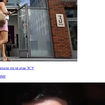
 впали після атак ЗСУ
ЗМІ