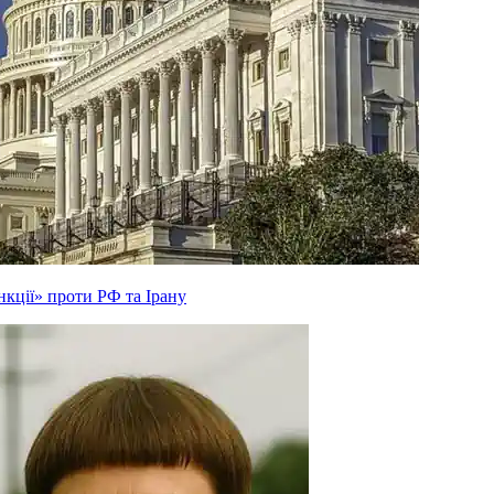
кції» проти РФ та Ірану