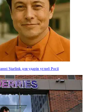
нні Starlink для ударів углиб Росії