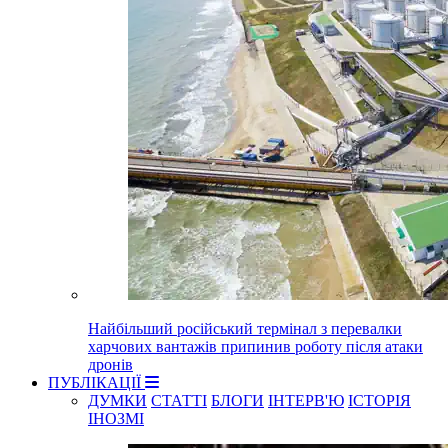
Найбільший російський термінал з перевалки
харчових вантажів припинив роботу після атаки
дронів
ПУБЛІКАЦІЇ
ДУМКИ
СТАТТІ
БЛОГИ
ІНТЕРВ'Ю
ІСТОРІЯ
ІНОЗМІ