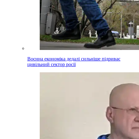
Воєнна економіка дедалі сильніше підриває
цивільний сектор росії