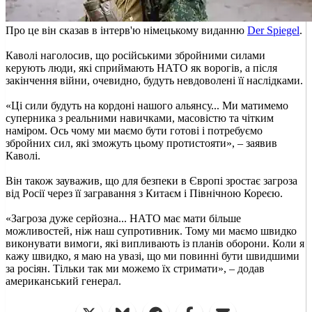
Про це він сказав в інтерв'ю німецькому виданню
Der Spiegel
.
Каволі наголосив, що російськими збройними силами
керують люди, які сприймають НАТО як ворогів, а після
закінчення війни, очевидно, будуть невдоволені її наслідками.
«Ці сили будуть на кордоні нашого альянсу... Ми матимемо
суперника з реальними навичками, масовістю та чітким
наміром. Ось чому ми маємо бути готові і потребуємо
збройних сил, які зможуть цьому протистояти», – заявив
Каволі.
Він також зауважив, що для безпеки в Європі зростає загроза
від Росії через її загравання з Китаєм і Північною Кореєю.
«Загроза дуже серйозна... НАТО має мати більше
можливостей, ніж наш супротивник. Тому ми маємо швидко
виконувати вимоги, які випливають із планів оборони. Коли я
кажу швидко, я маю на увазі, що ми повинні бути швидшими
за росіян. Тільки так ми можемо їх стримати», – додав
американський генерал.