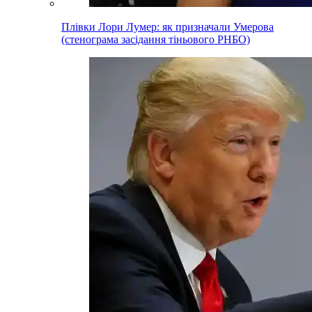
Плівки Лори Лумер: як призначали Умерова
(стенограма засідання тіньового РНБО)