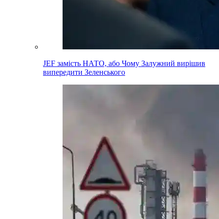
JEF замість НАТО, або Чому Залужний вирішив
випередити Зеленського