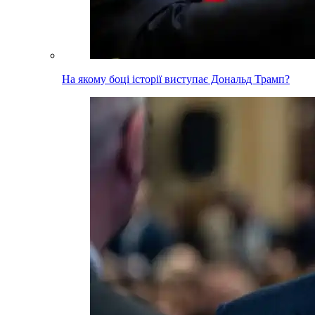
На якому боці історії виступає Дональд Трамп?