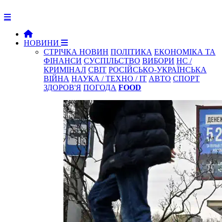
НОВИНИ
СТРІЧКА НОВИН
ПОЛІТИКА
ЕКОНОМІКА ТА
ФІНАНСИ
СУСПІЛЬСТВО
ВИБОРИ
НС /
КРИМІНАЛ
СВІТ
РОСІЙСЬКО-УКРАЇНСЬКА
ВІЙНА
НАУКА / ТЕХНО / IT
АВТО
СПОРТ
ЗДОРОВ'Я
ПОГОДА
FOOD