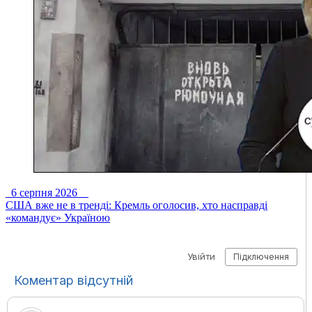
6 серпня 2026
США вже не в тренді: Кремль оголосив, хто насправді
«командує» Україною