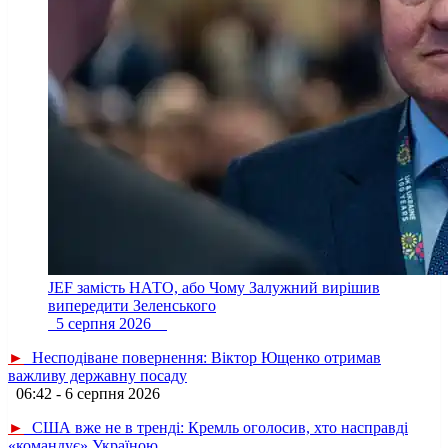
JEF замість НАТО, або Чому Залужний вирішив
випередити Зеленського
5 серпня 2026
►
Несподіване повернення: Віктор Ющенко отримав
важливу державну посаду
06:42 - 6 серпня 2026
►
США вже не в тренді: Кремль оголосив, хто насправді
«командує» Україною