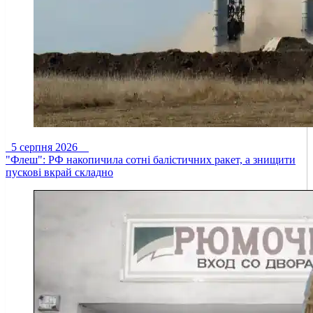
5 серпня 2026
"Флеш": РФ накопичила сотні балістичних ракет, а знищити
пускові вкрай складно