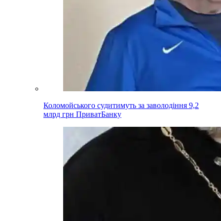
Коломойського судитимуть за заволодіння 9,2
млрд грн ПриватБанку