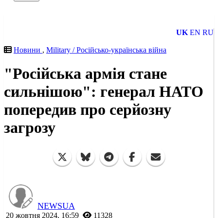
UK
EN
RU
Новини
,
Military / Російсько-українська війна
"Російська армія стане
сильнішою": генерал НАТО
попередив про серйозну
загрозу
NEWSUA
20 жовтня 2024, 16:59
11328