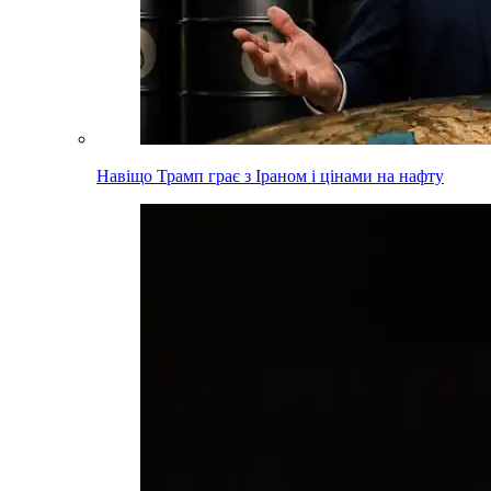
Навіщо Трамп грає з Іраном і цінами на нафту