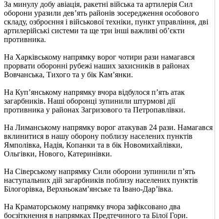
За минулу добу авіація, ракетні війська та артилерія Сил
оборони уразили дев’ять районів зосередження особового
складу, озброєння і військової техніки, пункт управління, дві
артилерійські системи та ще три інші важливі об’єкти
противника.
На Харківському напрямку ворог чотири рази намагався
прорвати оборонні рубежі наших захисників в районах
Вовчанська, Тихого та у бік Кам’янки.
На Куп’янському напрямку вчора відбулося п’ять атак
загарбників. Наші оборонці зупинили штурмові дії
противника у районах Загризового та Петропавлівки.
На Лиманському напрямку ворог атакував 24 рази. Намагався
вклинитися в нашу оборону поблизу населених пунктів
Ямполівка, Надія, Копанки та в бік Новомихайлівки,
Ольгівки, Нового, Катеринівки.
На Сіверському напрямку Сили оборони зупинили п’ять
наступальних дій загарбників поблизу населених пунктів
Білогорівка, Верхньокам’янське та Івано-Дар’ївка.
На Краматорському напрямку вчора зафіксовано два
боєзіткнення в напрямках Предтечиного та Білої Гори.