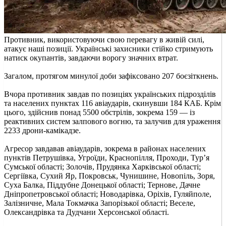
Противник, використовуючи свою перевагу в живій силі,
атакує наші позиції. Українські захисники стійко стримують
натиск окупантів, завдаючи ворогу значних втрат.
Загалом, протягом минулої доби зафіксовано 207 боєзіткнень.
Вчора противник завдав по позиціях українських підрозділів
та населених пунктах 116 авіаударів, скинувши 184 КАБ. Крім
цього, здійснив понад 5500 обстрілів, зокрема 159 — із
реактивних систем залпового вогню, та залучив для ураження
2233 дрони-камікадзе.
Агресор завдавав авіаударів, зокрема в районах населених
пунктів Петрушівка, Угроїди, Краснопілля, Проходи, Тур’я
Сумської області; Золочів, Прудянка Харківської області;
Сергіївка, Сухий Яр, Покровськ, Чунишине, Новопіль, Зоря,
Суха Балка, Піддубне Донецької області; Тернове, Дачне
Дніпропетровської області; Новодарівка, Оріхів, Гуляйполе,
Залізничне, Мала Токмачка Запорізької області; Веселе,
Олександрівка та Дудчани Херсонської області.