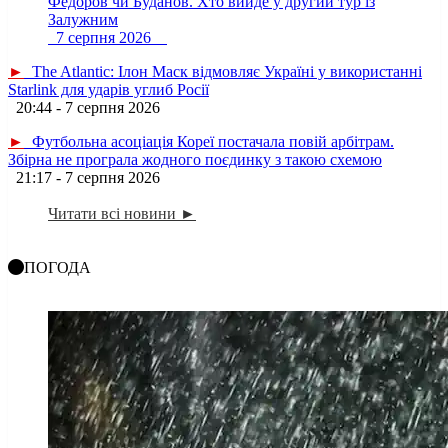
Федоров чи Буданов. Хто вийде у другий тур із
Залужним
7 серпня 2026
►
The Atlantic: Ілон Маск відмовляє Україні у використанні
Starlink для ударів углиб Росії
20:44 - 7 серпня 2026
►
Футбольна асоціація Кореї постачала повій арбітрам.
Збірна не програла жодного поєдинку з такою схемою
21:17 - 7 серпня 2026
Читати всі новини ►
ПОГОДА