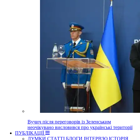
Вучич після переговорів із Зеленським
неочікувано висловився про українські території
ПУБЛІКАЦІЇ
ДУМКИ
СТАТТІ
БЛОГИ
ІНТЕРВ'Ю
ІСТОРІЯ