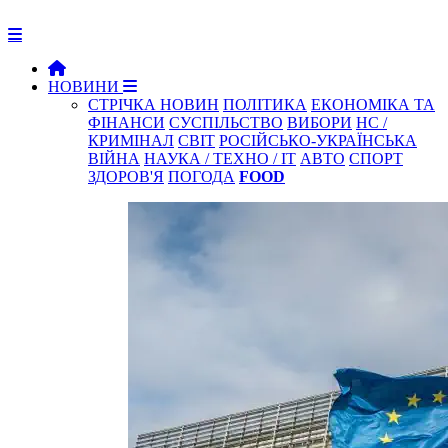
НОВИНИ
СТРІЧКА НОВИН
ПОЛІТИКА
ЕКОНОМІКА ТА
ФІНАНСИ
СУСПІЛЬСТВО
ВИБОРИ
НС /
КРИМІНАЛ
СВІТ
РОСІЙСЬКО-УКРАЇНСЬКА
ВІЙНА
НАУКА / ТЕХНО / IT
АВТО
СПОРТ
ЗДОРОВ'Я
ПОГОДА
FOOD