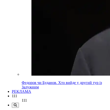
Федоров чи Буданов. Хто вийде у другий тур із
Залужним
РЕКЛАМА
111
111