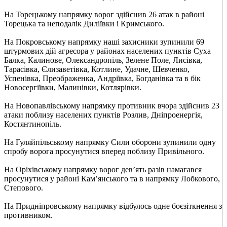
На Торецькому напрямку ворог здійснив 26 атак в районі
Торецька та неподалік Диліївки і Кримського.
На Покровському напрямку наші захисники зупинили 69
штурмових дій агресора у районах населених пунктів Суха
Балка, Калинове, Олександропіль, Зелене Поле, Лисівка,
Тарасівка, Єлизаветівка, Котлине, Удачне, Шевченко,
Успенівка, Преображенка, Андріївка, Богданівка та в бік
Новосергіївки, Малинівки, Котлярівки.
На Новопавлівському напрямку противник вчора здійснив 23
атаки поблизу населених пунктів Розлив, Дніпроенергія,
Костянтинопіль.
На Гуляйпільському напрямку Сили оборони зупинили одну
спробу ворога просунутися вперед поблизу Привільного.
На Оріхівському напрямку ворог дев’ять разів намагався
просунутися у районі Кам’янського та в напрямку Лобкового,
Степового.
На Придніпровському напрямку відбулось одне боєзіткнення з
противником.