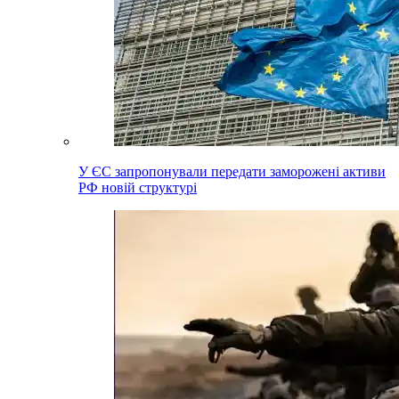
У ЄС запропонували передати заморожені активи
РФ новій структурі