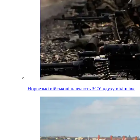
Норвезькі військові навчають ЗСУ «духу вікінгів»