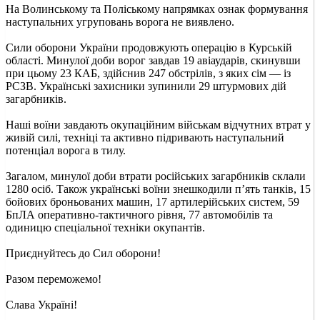
На Волинському та Поліському напрямках ознак формування
наступальних угруповань ворога не виявлено.
Сили оборони України продовжують операцію в Курській
області. Минулої доби ворог завдав 19 авіаударів, скинувши
при цьому 23 КАБ, здійснив 247 обстрілів, з яких сім — із
РСЗВ. Українські захисники зупинили 29 штурмових дій
загарбників.
Наші воїни завдають окупаційним військам відчутних втрат у
живій силі, техніці та активно підривають наступальний
потенціал ворога в тилу.
Загалом, минулої доби втрати російських загарбників склали
1280 осіб. Також українські воїни знешкодили п’ять танків, 15
бойових броньованих машин, 17 артилерійських систем, 59
БпЛА оперативно-тактичного рівня, 77 автомобілів та
одиницю спеціальної техніки окупантів.
Приєднуйтесь до Сил оборони!
Разом переможемо!
Слава Україні!