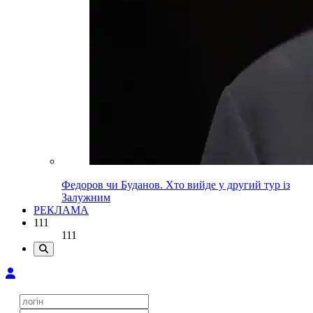
Федоров чи Буданов. Хто вийде у другий тур із
Залужним
РЕКЛАМА
111
111