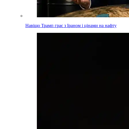
Навіщо Трамп грає з Іраном і цінами на нафту