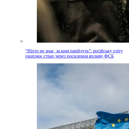
“Ніхто не знає, за ким прийдуть”: російську еліту
охоплює страх через посилення впливу ФСБ