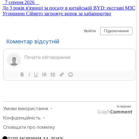
7 серпня 2026
До 3 років в'язниці за посаду в китайській BYD: ексглаві МЗС
Угорщини Сійярто загрожує вирок за хабарництво
ТОП-НОВИНИ ЗА ДОБУ