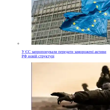
У ЄС запропонували передати заморожені активи
РФ новій структурі