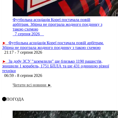
Футбольна асоціація Кореї постачала повій
арбітрам. Збірна не програла жодного поєдинку з
такою схемою
7 серпня 2026
►
Футбольна асоціація Кореї постачала повій арбітрам.
Збірна не програла жодного поєдинку з такою схемою
21:17 - 7 серпня 2026
►
За добу ЗСУ "заземлили" ще близько 1190 рашистів,
знищили 1 корабель, 1751 БПЛА та ще 431 одиницю різної
техніки
06:59 - 8 серпня 2026
Читати всі новини ►
ПОГОДА