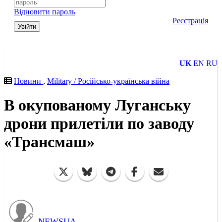
Відновити пароль
Реєстрація
Увійти
UK
EN
RU
Новини
,
Military / Російсько-українська війна
В окупованому Луганську
дрони прилетіли по заводу
«Трансмаш»
NEWSUA