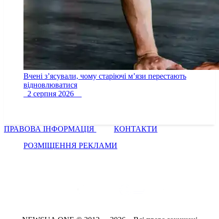
Вчені з’ясували, чому старіючі м’язи перестають
відновлюватися
2 серпня 2026
ПРАВОВА ІНФОРМАЦІЯ
КОНТАКТИ
РОЗМІЩЕННЯ РЕКЛАМИ