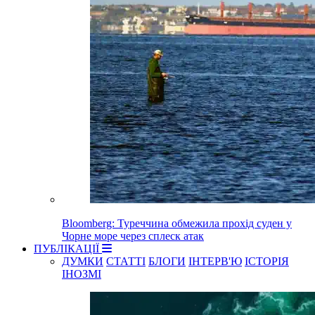
Bloomberg: Туреччина обмежила прохід суден у
Чорне море через сплеск атак
ПУБЛІКАЦІЇ
ДУМКИ
СТАТТІ
БЛОГИ
ІНТЕРВ'Ю
ІСТОРІЯ
ІНОЗМІ