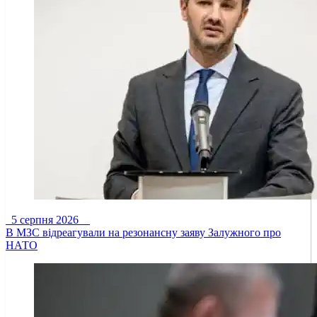
5 серпня 2026
В МЗС відреагували на резонансну заяву Залужного про
НАТО