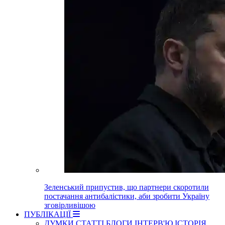
Зеленський припустив, що партнери скоротили
постачання антибалістики, аби зробити Україну
зговірливішою
ПУБЛІКАЦІЇ
ДУМКИ
СТАТТІ
БЛОГИ
ІНТЕРВ'Ю
ІСТОРІЯ