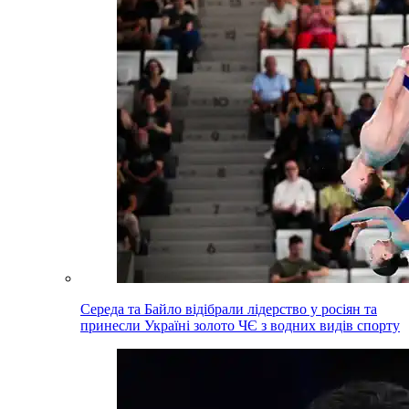
Середа та Байло відібрали лідерство у росіян та
принесли Україні золото ЧЄ з водних видів спорту