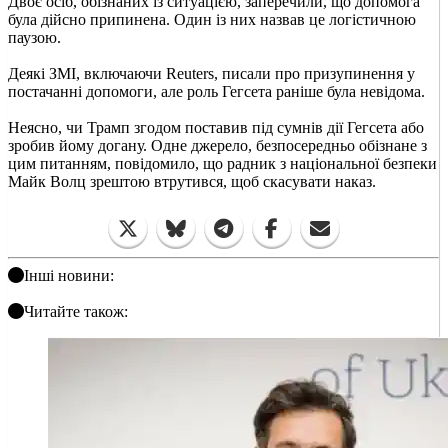
Двоє осіб, обізнаних із ситуацією, заперечили, що допомога
була дійсно припинена. Один із них назвав це логістичною
паузою.
Деякі ЗМІ, включаючи Reuters, писали про призупинення у
постачанні допомоги, але роль Гегсета раніше була невідома.
Неясно, чи Трамп згодом поставив під сумнів дії Гегсета або
зробив йому догану. Одне джерело, безпосередньо обізнане з
цим питанням, повідомило, що радник з національної безпеки
Майк Волц зрештою втрутився, щоб скасувати наказ.
Інші новини:
Читайте також: