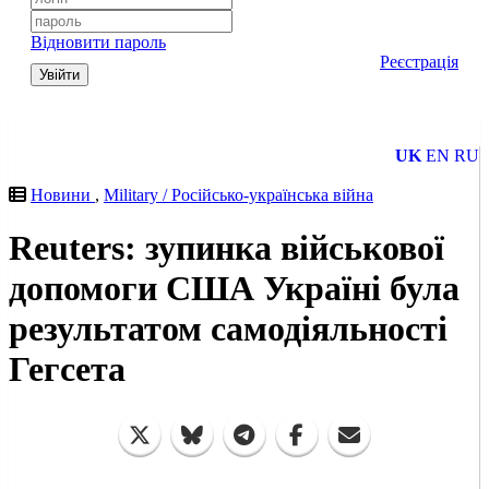
Відновити пароль
Реєстрація
Увійти
UK
EN
RU
Новини
,
Military / Російсько-українська війна
Reuters: зупинка військової
допомоги США Україні була
результатом самодіяльності
Гегсета