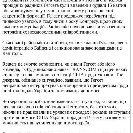
провідних радників Гегсета були виведені з будівлі 15 квітня
після звинувачень у несанкціонованому розголошенні
секретної інформації. Гегсет продовжує перебувати під
пильною увагою, в тому числі з боку Конгресу, щодо своїх
власних комунікацій. Раніше він пояснював звинувачення в
потрясіннях незадоволеними співробітниками.
Скасовані рейси містили зброю, яка вже давно була схвалена
адміністрацією Байдена і санкціонована законодавцями на
Капітолії.
Reuters не змогло встановити, чи знали Гегсет або його
команда, як буде виконано наказ TRANSCOM і що цей наказ
стане суттєвою зміною в політиці США щодо України. Три
джерела, обізнані з ситуацією, заявили, що Гегсет
неправильно інтерпретував обговорення з президентом щодо
політики щодо України та постачання допомоги.
Четверо інших осіб, ознайомлених із ситуацією, заявили, що
невелика група співробітників Пентагону, багато з яких
ніколи не працювали на урядових посадах і роками виступали
проти допомоги США Україні, порадила Гегсету розглянути
можливість призупинення допомоги країні.