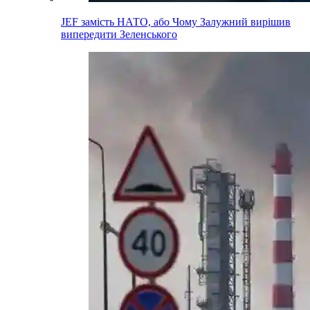
JEF замість НАТО, або Чому Залужний вирішив
випередити Зеленського