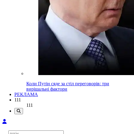
Коли Путін сяде за стіл переговорів: три
вирішальні фактори
РЕКЛАМА
111
111