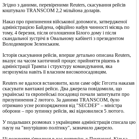
Згідно з даними, перевіреними Reuters, скасування рейсів
коштувало TRANSCOM 2,2 мільйона доларів.
Наказ про припинення військової допомоги, затвердженої
адміністрацією Байдена, офіційно набув чинності місяць по
тому, 4 березня, після оголошення Білого дому і після
скандальної зустрічі в Овальному кабінеті з президентом
Володимиром Зеленським.
Історія скасування рейсів, вперше детально описана Reuters,
вказує на часом хаотичний процес прийняття рішень в
адміністрації Трампа і структуру командування, яка
незрозуміла навіть її власним високопосадовцям.
Reuters не вдалося встановити, коли саме офіс Гегсета наказав
скасувати вантажні рейси. Два джерела повідомили, що
українські та європейські посадовці почали запитувати про
призупинення 2 лютого. За даними TRANSCOM, було
отримано усне розпорядження від "SECDEF" – міністра
оборони – про зупинку рейсів, які відновилися 5 лютого.
У подальших розмовах з українцями адміністрація списала цю
паузу на "внутрішню політику", зазначило джерело.
Ці розкриття з'явилися в час потрясінь у Пентагоні. Кілька