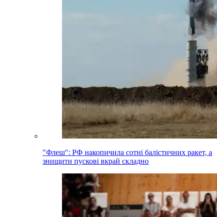
"Флеш": РФ накопичила сотні балістичних ракет, а
знищити пускові вкрай складно