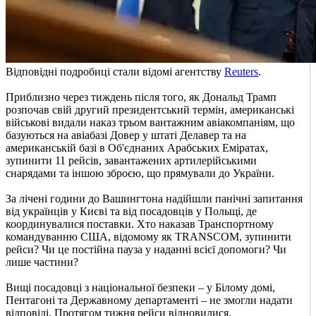
Відповідні подробиці стали відомі агентству
Reuters
.
Приблизно через тиждень після того, як Дональд Трамп
розпочав свій другий президентський термін, американські
військові видали наказ трьом вантажним авіакомпаніям, що
базуються на авіабазі Довер у штаті Делавер та на
американській базі в Об'єднаних Арабських Еміратах,
зупинити 11 рейсів, завантажених артилерійськими
снарядами та іншою зброєю, що прямували до України.
За лічені години до Вашингтона надійшли панічні запитання
від українців у Києві та від посадовців у Польщі, де
координувалися поставки. Хто наказав Транспортному
командуванню США, відомому як TRANSCOM, зупинити
рейси? Чи це постійна пауза у наданні всієї допомоги? Чи
лише частини?
Вищі посадовці з національної безпеки – у Білому домі,
Пентагоні та Державному департаменті – не змогли надати
відповіді. Протягом тижня рейси відновилися.