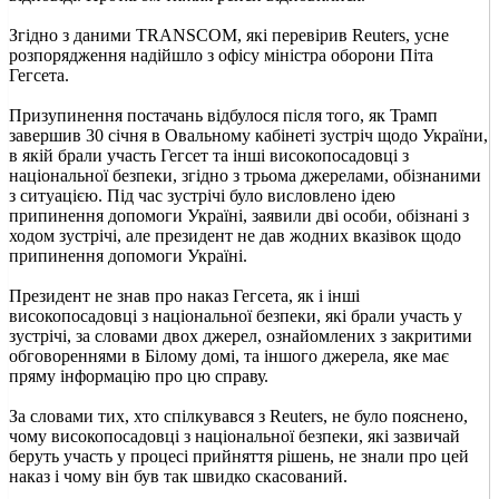
Згідно з даними TRANSCOM, які перевірив Reuters, усне
розпорядження надійшло з офісу міністра оборони Піта
Гегсета.
Призупинення постачань відбулося після того, як Трамп
завершив 30 січня в Овальному кабінеті зустріч щодо України,
в якій брали участь Гегсет та інші високопосадовці з
національної безпеки, згідно з трьома джерелами, обізнаними
з ситуацією. Під час зустрічі було висловлено ідею
припинення допомоги Україні, заявили дві особи, обізнані з
ходом зустрічі, але президент не дав жодних вказівок щодо
припинення допомоги Україні.
Президент не знав про наказ Гегсета, як і інші
високопосадовці з національної безпеки, які брали участь у
зустрічі, за словами двох джерел, ознайомлених з закритими
обговореннями в Білому домі, та іншого джерела, яке має
пряму інформацію про цю справу.
За словами тих, хто спілкувався з Reuters, не було пояснено,
чому високопосадовці з національної безпеки, які зазвичай
беруть участь у процесі прийняття рішень, не знали про цей
наказ і чому він був так швидко скасований.