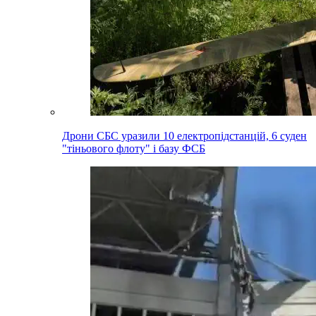
Дрони СБС уразили 10 електропідстанцій, 6 суден
"тіньового флоту" і базу ФСБ