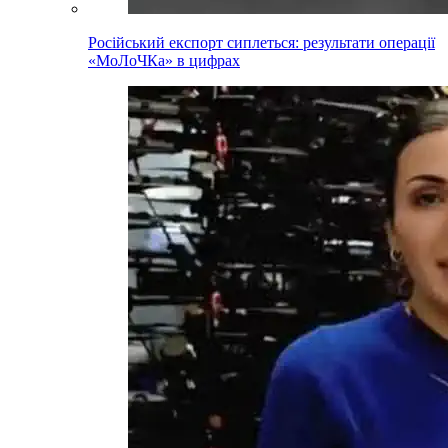
Російський експорт сиплеться: результати операції
«МоЛоЧКа» в цифрах