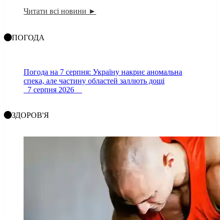
Читати всі новини ►
ПОГОДА
Погода на 7 серпня: Україну накриє аномальна
спека, але частину областей заллють дощі
7 серпня 2026
ЗДОРОВ'Я