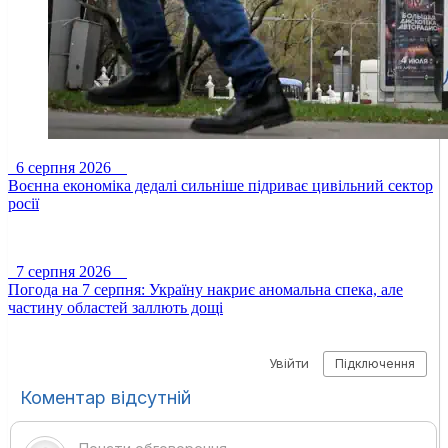
6 серпня 2026
Воєнна економіка дедалі сильніше підриває цивільний сектор
росії
7 серпня 2026
Погода на 7 серпня: Україну накриє аномальна спека, але
частину областей заллють дощі