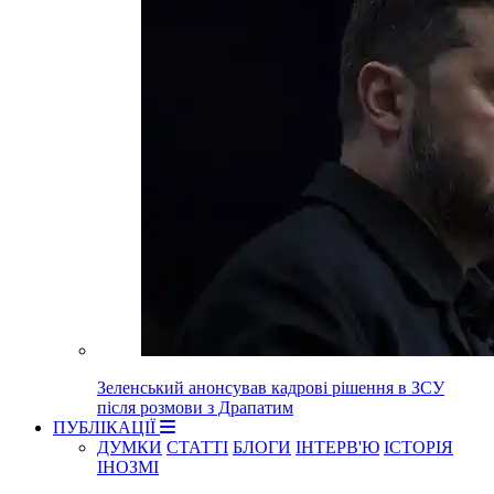
Зеленський анонсував кадрові рішення в ЗСУ
після розмови з Драпатим
ПУБЛІКАЦІЇ
ДУМКИ
СТАТТІ
БЛОГИ
ІНТЕРВ'Ю
ІСТОРІЯ
ІНОЗМІ