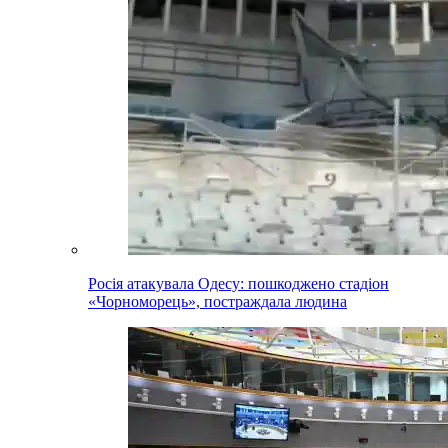
Росія атакувала Одесу: пошкоджено стадіон
«Чорноморець», постраждала людина