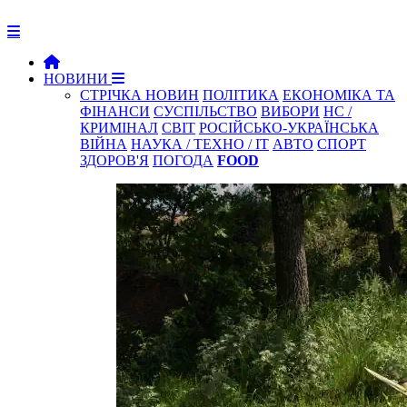
НОВИНИ
СТРІЧКА НОВИН
ПОЛІТИКА
ЕКОНОМІКА ТА
ФІНАНСИ
СУСПІЛЬСТВО
ВИБОРИ
НС /
КРИМІНАЛ
СВІТ
РОСІЙСЬКО-УКРАЇНСЬКА
ВІЙНА
НАУКА / ТЕХНО / IT
АВТО
СПОРТ
ЗДОРОВ'Я
ПОГОДА
FOOD