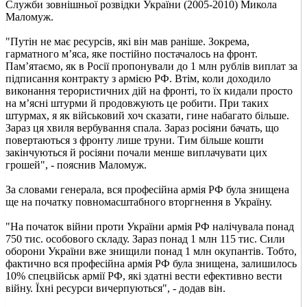
Служби зовнішньої розвідки України (2005-2010) Микола
Маломуж.
"Путін не має ресурсів, які він мав раніше. Зокрема,
гарматного мʼяса, яке постійно постачалось на фронт.
Памʼятаємо, як в Росії пропонували до 1 млн рублів виплат за
підписання контракту з армією РФ. Втім, коли доходило
виконання терористичних дій на фронті, то їх кидали просто
на мʼясні штурми й продовжують це робити. При таких
штурмах, я як військовий хоч сказати, гине набагато більше.
Зараз ця хвиля вербування спала. Зараз росіяни бачать, що
повертаються з фронту лише труни. Тим більше кошти
закінчуються й росіяни почали менше виплачувати цих
грошей", - пояснив Маломуж.
За словами генерала, вся професійна армія РФ була знищена
ще на початку повномасштабного вторгнення в Україну.
"На початок війни проти України армія РФ налічувала понад
750 тис. особового складу. Зараз понад 1 млн 115 тис. Сили
оборони України вже знищили понад 1 млн окупантів. Тобто,
фактично вся професійна армія РФ була знищена, залишилось
10% спецвійськ армії РФ, які здатні вести ефективно вести
війну. Їхні ресурси вичерпуються", - додав він.