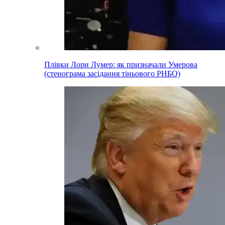
Плівки Лори Лумер: як призначали Умерова
(стенограма засідання тіньового РНБО)