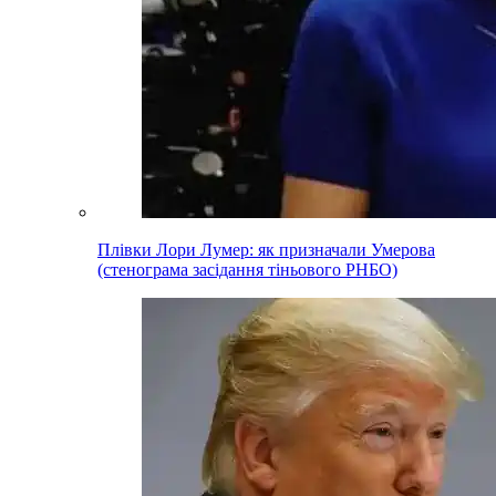
Плівки Лори Лумер: як призначали Умерова
(стенограма засідання тіньового РНБО)