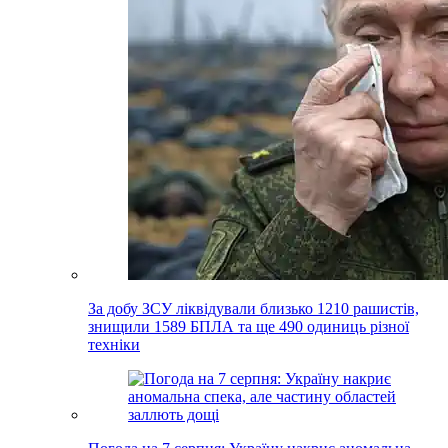
За добу ЗСУ ліквідували близько 1210 рашистів,
знищили 1589 БПЛА та ще 490 одиниць різної
техніки