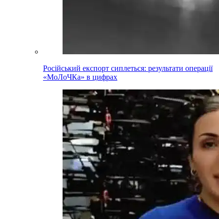
Російський експорт сиплеться: результати операції
«МоЛоЧКа» в цифрах