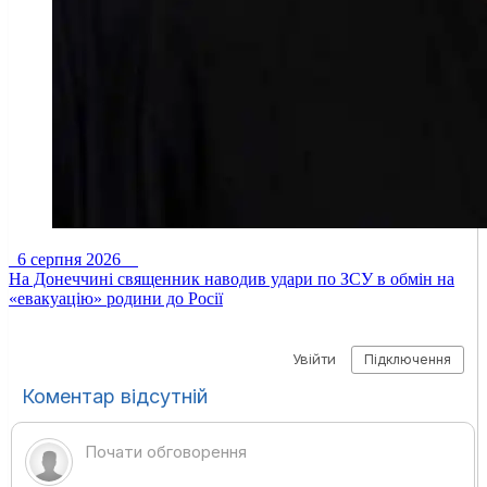
6 серпня 2026
На Донеччині священник наводив удари по ЗСУ в обмін на
«евакуацію» родини до Росії