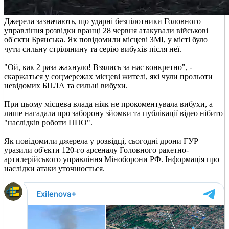
Джерела зазначають, що ударні безпілотники Головного
управління розвідки вранці 28 червня атакували військові
об'єкти Брянська. Як повідомили місцеві ЗМІ, у місті було
чути сильну стрілянину та серію вибухів після неї.
"Ой, как 2 раза жахнуло! Взялись за нас конкретно", -
скаржаться у соцмережах місцеві жителі, які чули прольоти
невідомих БПЛА та сильні вибухи.
При цьому місцева влада ніяк не прокоментувала вибухи, а
лише нагадала про заборону зйомки та публікації відео нібито
"наслідків роботи ППО".
Як повідомили джерела у розвідці, сьогодні дрони ГУР
уразили об'єкти 120-го арсеналу Головного ракетно-
артилерійського управління Міноборони РФ. Інформація про
наслідки атаки уточнюється.