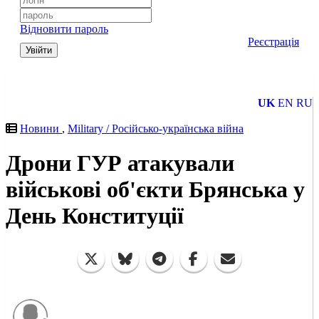
Відновити пароль
Реєстрація
Увійти
UK
EN
RU
Новини
,
Military / Російсько-українська війна
Дрони ГУР атакували
військові об'єкти Брянська у
День Конституції