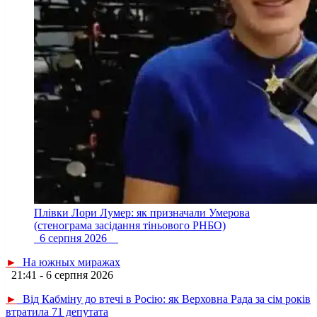
Плівки Лори Лумер: як призначали Умерова
(стенограма засідання тіньового РНБО)
6 серпня 2026
►
На южных миражах
21:41 - 6 серпня 2026
►
Від Кабміну до втечі в Росію: як Верховна Рада за сім років
втратила 71 депутата