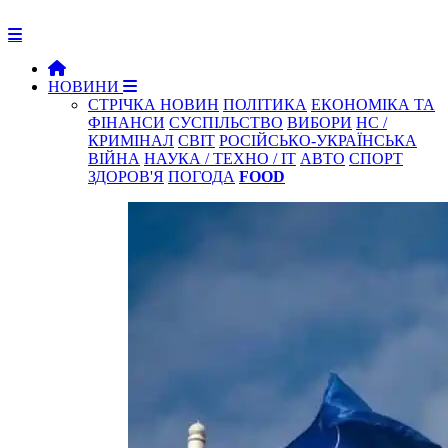
НОВИНИ
СТРІЧКА НОВИН
ПОЛІТИКА
ЕКОНОМІКА ТА
ФІНАНСИ
СУСПІЛЬСТВО
ВИБОРИ
НС /
КРИМІНАЛ
СВІТ
РОСІЙСЬКО-УКРАЇНСЬКА
ВІЙНА
НАУКА / ТЕХНО / IT
АВТО
СПОРТ
ЗДОРОВ'Я
ПОГОДА
FOOD