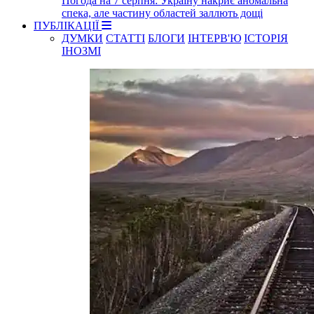
Погода на 7 серпня: Україну накриє аномальна
спека, але частину областей заллють дощі
ПУБЛІКАЦІЇ
ДУМКИ
СТАТТІ
БЛОГИ
ІНТЕРВ'Ю
ІСТОРІЯ
ІНОЗМІ