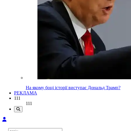
На якому боці історії виступає Дональд Трамп?
РЕКЛАМА
111
111